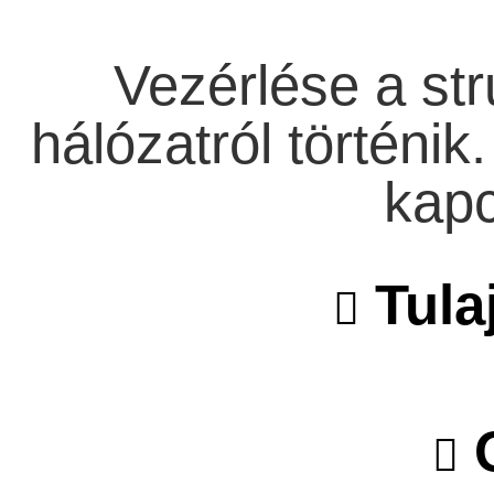
Vezérlése a stru
hálózatról történik
kapc
Tula
O