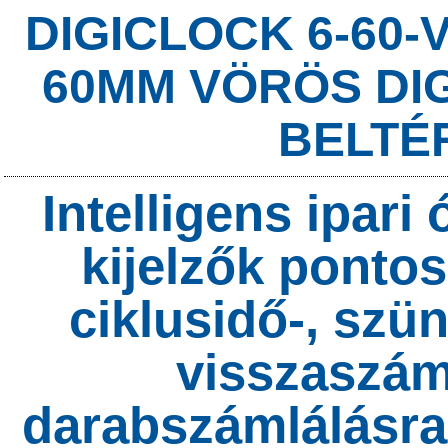
DIGICLOCK 6-60-V
60MM VÖRÖS DIGI
BELTÉR
Intelligens ipar
kijelzők pontos
ciklusidő-, szün
visszaszám
darabszámlálásra