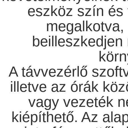
eszköz szín és 
megalkotva,
beilleszkedjen
körn
A távvezérlő szoftv
illetve az órák köz
vagy vezeték né
kiépíthető. Az al