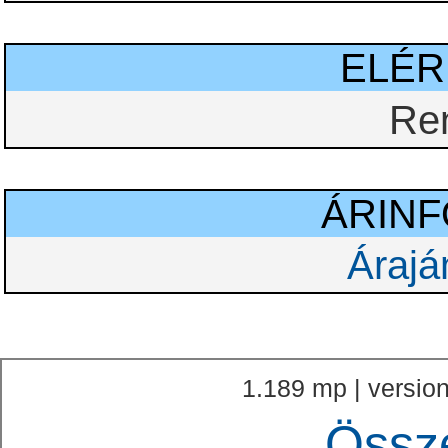
ELÉ
Re
ÁRIN
Árajá
1.189 mp | version
Össz