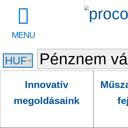
MENU
Innovatív
Műsza
megoldásaink
fe