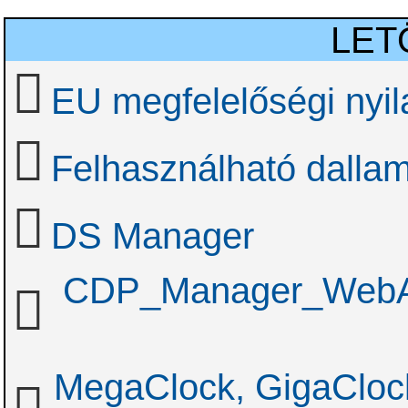
LET
EU megfelelőségi nyil
Felhasználható dallam
DS Manager
CDP_Manager_WebAcc
MegaClock, GigaClock,