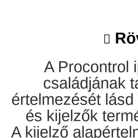
Röv
A Procontrol i
családjának ta
értelmezését lásd 
és kijelzők term
A kijelző alapérte