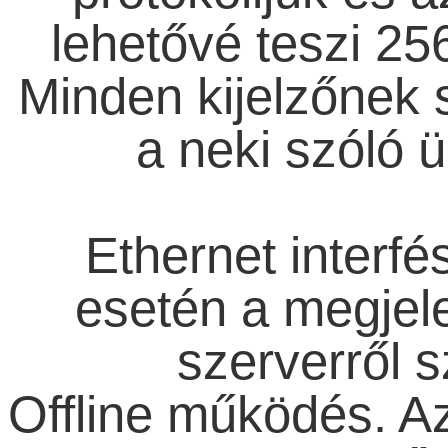
lehetővé teszi 256
Minden kijelzőnek 
a neki szóló ü
Ethernet interfé
esetén a megjel
szerverről s
Offline működés. A