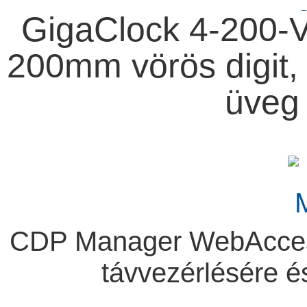
GigaClock 4-200-V
200mm vörös digit, 
üveg 
CDP Manager WebAccess 
távvezérlésére 