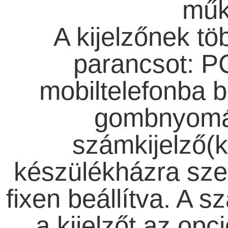
műk
A kijelzőnek t
parancsot: PC
mobiltelefonba b
gombnyomás
számkijelző(k
készülékházra sze
fixen beállítva. A s
a kijelzőt az op