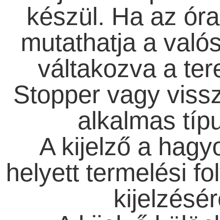
készül. Ha az óra 
mutathatja a valós
váltakozva a ter
Stopper vagy vissz
alkalmas típu
A kijelző a hag
helyett termelési f
kijelzésér