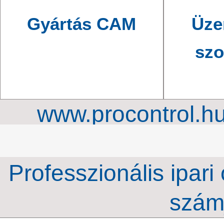
Gyártás CAM
Üze
szo
www.procontrol.h
órahálózat, ipari ki
Professzionális ipari
szám