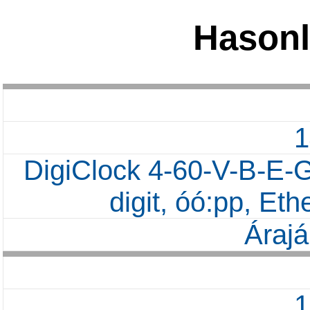
Hasonl
DigiClock 4-60-V-B-E-G
digit, óó:pp, Et
Árajá