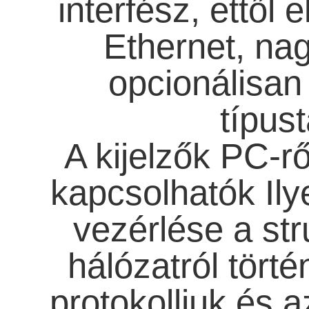
interfész, ettől e
Ethernet, nag
opcionálisan 
típust
A kijelzők PC-rő
kapcsolhatók Ily
vezérlése a stru
hálózatról tört
protokolljuk és a