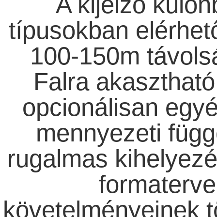
A kijelző külö
típusokban elérhető
100-150m távolság
Falra akasztható 
opcionálisan egyé
mennyezeti függe
rugalmas kihelyezé
formaterve
követelményeinek t