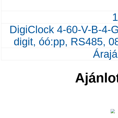
DigiClock 4-60-V-B-4-G
digit, óó:pp, RS485, 
Árajá
Ajánlo