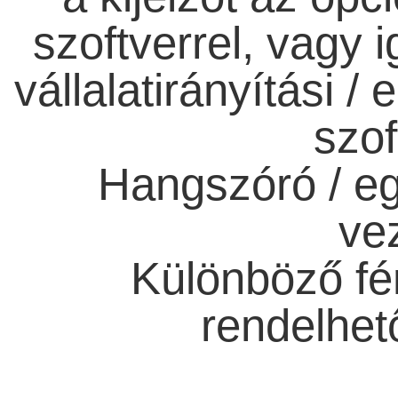
szoftverrel, vagy 
vállalatirányítási /
szof
Hangszóró / eg
ve
Különböző fén
rendelhető