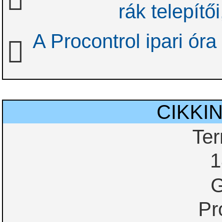
rák telepítői
A Procontrol ipari óra
CIKKI
Te
1
G
Pr