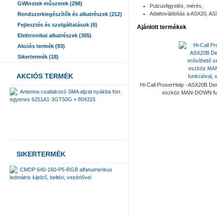
GWInstek műszerek (298)
Pulzusfigyelés, mérés,
Adattovábbítás a ASX20, AS
Rendszerkiegészítők és alkatrészek (212)
Fejlesztés és szolgáltatások (6)
Ajánlott termékek
Elektronikai alkatrészek (305)
Akciós termék (93)
Sikertermék (18)
AKCIÓS TERMÉK
Hi-Call ProxerHelp - ASX20B Der
Antenna csatlakozó SMA aljzat nyákba forr.
eszköz MAN-DOWN funkc
egyenes 6251A1-3GT50G = 804315
SIKERTERMÉK
CMDP 640-160-P5-RGB alfanumerikus
ledmátrix kijelző, beltéri, vezérlővel