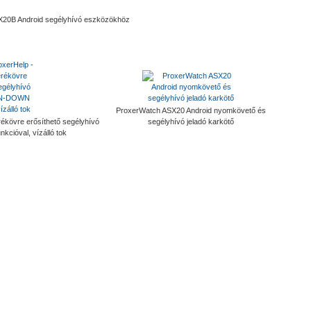
X20B Android segélyhívó eszközökhöz
ProxerWatch ASX20 Android nyomkövető és
ékövre erősíthető segélyhívó
segélyhívó jeladó karkötő
ióval, vízálló tok