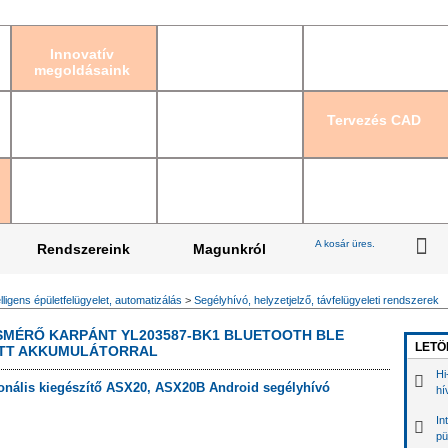
Bejelentkezés
|
Re
Innovatív
megoldásaink
Tervezés CAD
A kosár üres.
Rendszereink
Magunkról
elligens épületfelügyelet, automatizálás
>
Segélyhívó, helyzetjelző, távfelügyeleti rendszerek
SMÉRŐ KARPÁNT YL203587-BK1 BLUETOOTH BLE
LETÖ
ETT AKKUMULÁTORRAL
Hi
onális kiegészítő ASX20, ASX20B Android segélyhívó
hí
In
pü