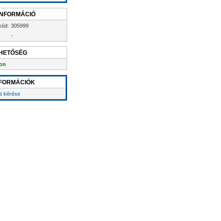
INFORMÁCIÓ
kód:
305999
-
HETŐSÉG
on
FORMÁCIÓK
at kérése