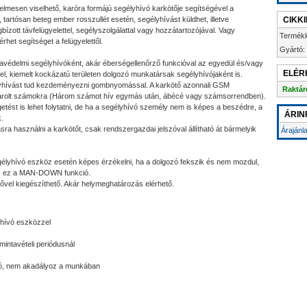
lmesen viselhető, karóra formájú segélyhívó karkötője segítségével a
, tartósan beteg ember rosszullét esetén, segélyhívást küldhet, illetve
CIKK
zott távfelügyelettel, segélyszolgálattal vagy hozzátartozójával. Vagy
Termék
het segítséget a felügyelettől.
Gyártó:
avédelmi segélyhívóként, akár éberségellenőrző funkcióval az egyedül és/vagy
ELÉR
, kiemelt kockázatú területen dolgozó munkatársak segélyhívójaként is.
gélyhívást tud kezdeményezni gombnyomással. A karkötő azonnali GSM
Raktár
tárolt számokra (Három számot hív egymás után, ábécé vagy számsorrendben).
getést is lehet folytatni, de ha a segélyhívó személy nem is képes a beszédre, a
ÁRIN
.
sra használni a karkötőt, csak rendszergazdai jelszóval állítható át bármelyik
Árajánl
élyhívó eszköz esetén képes érzékelni, ha a dolgozó fekszik és nem mozdul,
jult, ez a MAN-DOWN funkció.
ővel kiegészíthető. Akár helymeghatározás elérhető.
yhívó eszközzel
intavételi periódusnál
ó, nem akadályoz a munkában