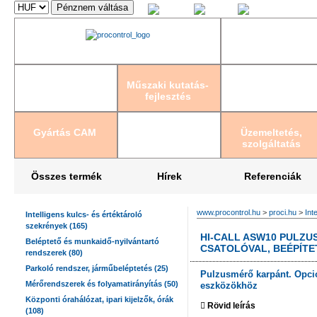
Magyar
English
Deutsch
Műszaki kutatás-
fejlesztés
Gyártás CAM
Üzemeltetés,
szolgáltatás
Összes termék
Hírek
Referenciák
www.procontrol.hu
>
proci.hu
>
Int
Intelligens kulcs- és értéktároló
szekrények (165)
HI-CALL ASW10 PULZU
Beléptető és munkaidő-nyilvántartó
CSATOLÓVAL, BEÉPÍT
rendszerek (80)
Parkoló rendszer, járműbeléptetés (25)
Pulzusmérő karpánt. Opci
Mérőrendszerek és folyamatirányítás (50)
eszközökhöz
Központi órahálózat, ipari kijelzők, órák
Rövid leírás
(108)