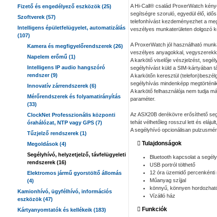
A Hi-Call® család ProxerWatch kénye
Fizető és engedélyező eszközök (25)
segítségre szoruló, egyedül élő, idős
Szoftverek (57)
telefonhívást kezdeményezhet a megbí
Intelligens épületfelügyelet, automatizálás
veszélyes munkaterületen dolgozó kér
(107)
A ProxerWatch jól használható munk
Kamera és megfigyelőrendszerek (26)
veszélyes anyagokkal, vegyszerekkel
Napelem erőmű (1)
A karkötő viselője vészjelzést, se
Intelligens IP audio hangszóró
segélyhívást küld a SIM-kártyában 
rendszer (9)
A karkötőn keresztül (telefon)beszél
segélyhívás mindenképp megtörténik
Innovatív zárrendszerek (6)
A karkötő felhasználója nem tudja má
Mérőrendszerek és folyamatirányítás
paraméter.
(33)
Az ASX20B derékövre erősíthető seg
ClockNet Professzionális központi
tehát vélhetőleg rosszul lett és elá
órahálózat, NTP vagy GPS (7)
A segélyhívó opcionálisan pulzusmér
Tűzjelző rendszerek (1)
Tulajdonságok
Megoldások (4)
Segélyhívó, helyzetjelző, távfelügyeleti
Bluetooth kapcsolat a segél
rendszerek (16)
USB portról tölthető
12 óra üzemidő percenkénti m
Elektromos jármű gyorstöltő állomás
Műanyag szíjjal
(4)
könnyű, könnyen hordozhat
Kamionhívó, ügyfélhívó, információs
Vízálló ház
eszközök (47)
Funkciók
Kártyanyomtatók és kellékeik (183)