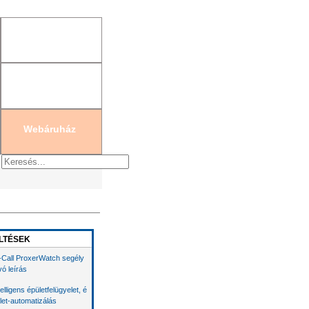
gisztráció
|
Új jelszó generálás
Webáruház
LTÉSEK
-Call ProxerWatch segély
vó leírás
telligens épületfelügyelet, é
let-automatizálás