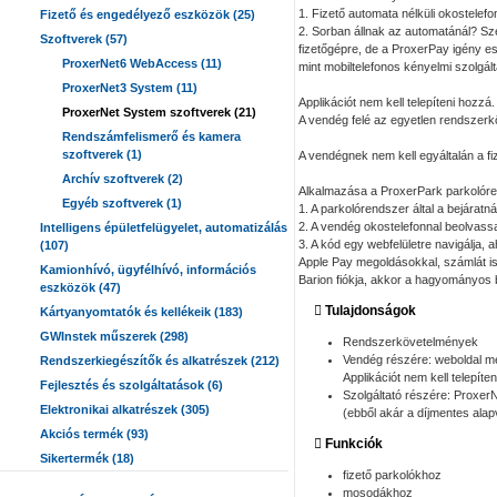
1. Fizető automata nélküli okostelef
Fizető és engedélyező eszközök (25)
2. Sorban állnak az automatánál? Sz
Szoftverek (57)
fizetőgépre, de a ProxerPay igény e
ProxerNet6 WebAccess (11)
mint mobiltelefonos kényelmi szolgált
ProxerNet3 System (11)
Applikációt nem kell telepíteni hozzá.
ProxerNet System szoftverek (21)
A vendég felé az egyetlen rendszerk
Rendszámfelismerő és kamera
szoftverek (1)
A vendégnek nem kell egyáltalán a fiz
Archív szoftverek (2)
Alkalmazása a ProxerPark parkolóre
Egyéb szoftverek (1)
1. A parkolórendszer által a bejáratn
2. A vendég okostelefonnal beolvass
Intelligens épületfelügyelet, automatizálás
3. A kód egy webfelületre navigálja, a
(107)
Apple Pay megoldásokkal, számlát i
Kamionhívó, ügyfélhívó, információs
Barion fiókja, akkor a hagyományos b
eszközök (47)
Tulajdonságok
Kártyanyomtatók és kellékeik (183)
GWInstek műszerek (298)
Rendszerkövetelmények
Vendég részére: weboldal me
Rendszerkiegészítők és alkatrészek (212)
Applikációt nem kell telepíte
Fejlesztés és szolgáltatások (6)
Szolgáltató részére: ProxerNe
Elektronikai alkatrészek (305)
(ebből akár a díjmentes alap
Akciós termék (93)
Funkciók
Sikertermék (18)
fizető parkolókhoz
mosodákhoz