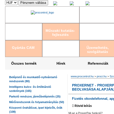
Magyar
English
Deutsch
Műszaki kutatás-
fejlesztés
Gyártás CAM
Üzemeltetés,
szolgáltatás
Összes termék
Hírek
Referenciák
www.procontrol.hu
>
proci.hu
>
Szo
Beléptető és munkaidő-nyilvántartó
rendszerek (80)
PROXERNET - PROXER
Intelligens kulcs- és értéktároló
BEOLVASÁSA ALAPJÁN
szekrények (165)
Parkoló rendszer, járműbeléptetés (25)
Fizetés okostelefonnal, ap
Mérőrendszerek és folyamatirányítás (50)
Rövid leírás
Központi órahálózat, ipari kijelzők, órák
(108)
Mi az a ProxerPay funkció?