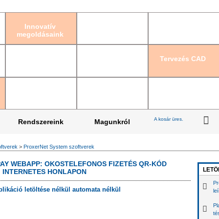
Bejelentkezés
|
Re
Innovatív
megoldásaink
Tervezés CAD
A kosár üres.
Rendszereink
Magunkról
ftverek
>
ProxerNet System szoftverek
PAY WEBAPP: OKOSTELEFONOS FIZETÉS QR-KÓD
LETÖ
, INTERNETES HONLAPON
Pr
plikáció letöltése nélkül automata nélkül
le
Pl
té