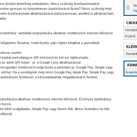
onos fizetési lehetőség weboldalon. Nincs szükség fizetőautomatára!
MA
eretne gyorsan és kényelmesen bankkártyával fizetni? Nincs szükség helyi
ég
setén fizetőautomata alkalmazásával párhuzamosan, amellett is alkalmazható,
atás.
CIKK
Termék
övetelmény: weboldal megnyitására alkalmas mobileszköz internet-eléréssel.
Gyártó:
etőgéphez fáradnia, mobil fizetés után rögtön kihajthat a parkolóból.
ELÉR
ndszer esetén:
Rendel
ál kiadott parkolójegyre QR-kód kerül és két sor tájékoztatás.
a az adott QR-kódot - pl. a Google Lens alkalmazással.
ÁRIN
hol egyetlen érintéssel ki tudja fizetni a parkolást pl. Google Pay, Simple vagy
s kérhet. Ha a vendégnek még nincs Google Pay, Apple Pay, Simple Pay vagy
Árajánl
ankkártyás fizetéssel, a kártyaadatainak megadásával is fizethet.
gnyitására alkalmas mobileszköz internet-eléréssel. Érvényes bankkártya.
ni hozzá.
t felhő szolgáltatás, Simple Pay vagy Barion fiók, illetve Számlázz.hu fiók
változat)