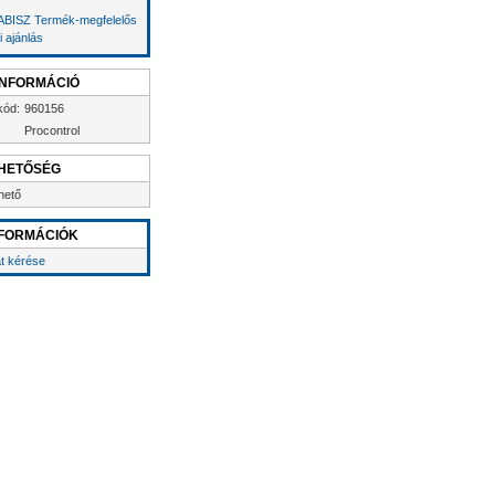
BISZ Termék-megfelelős
i ajánlás
INFORMÁCIÓ
kód:
960156
Procontrol
HETŐSÉG
hető
FORMÁCIÓK
at kérése