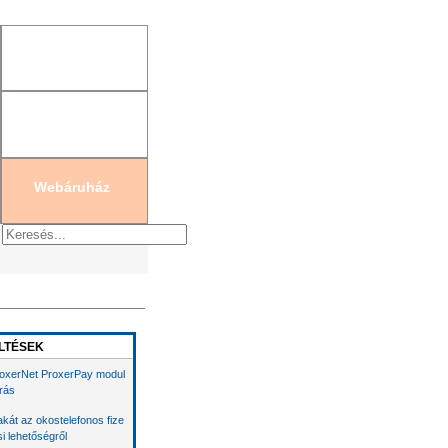
gisztráció
|
Új jelszó generálás
Webáruház
LTÉSEK
oxerNet ProxerPay modul
írás
akát az okostelefonos fize
si lehetőségről