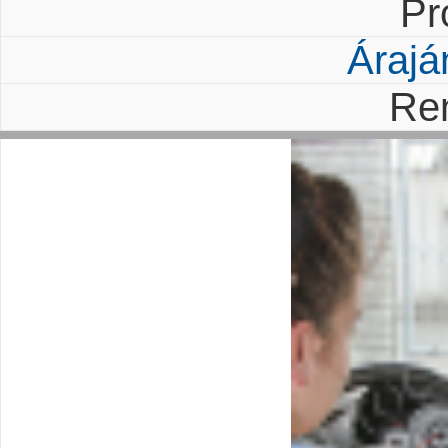
Pr
Árajá
Re