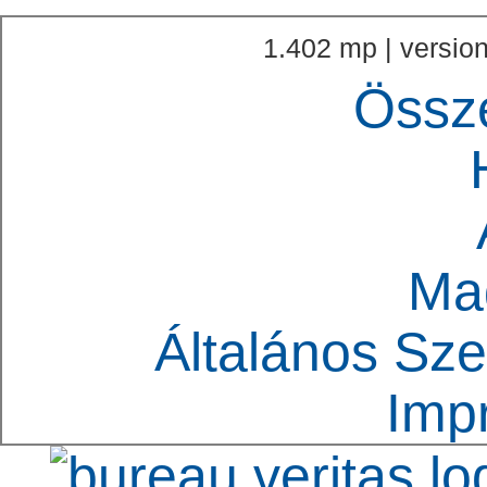
1.402 mp | version
Össz
Ma
Általános Sze
Imp