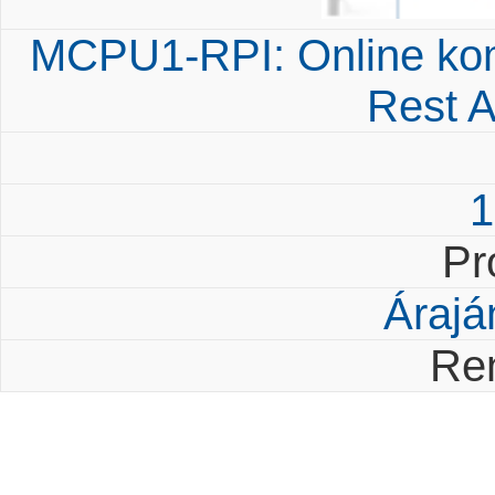
MCPU1-RPI: Online kom
Rest A
1
Pr
Árajá
Re