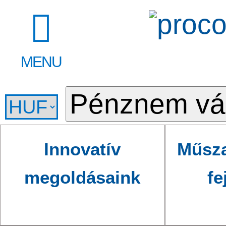
MENU
Innovatív
Műsza
megoldásaink
fe