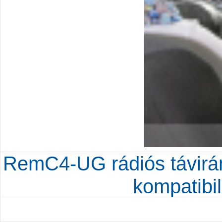
RemC4-UG rádiós távirá
kompatibi