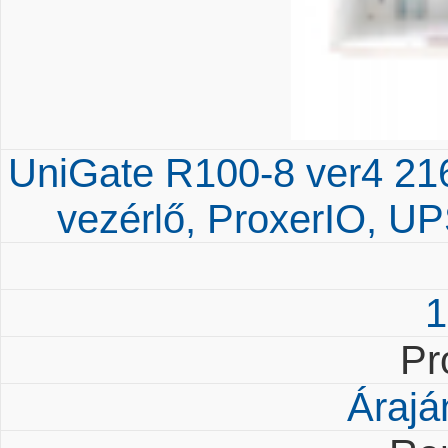
UniGate R100-8 ver4 2161
vezérlő, ProxerIO, UPS
1
Pr
Árajá