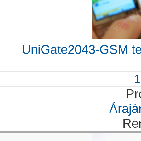
UniGate2043-GSM tel
1
Pr
Árajá
Re