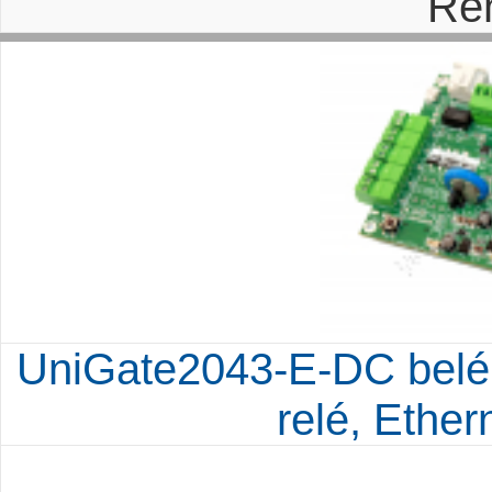
Re
UniGate2043-E-DC belép
relé, Ethe