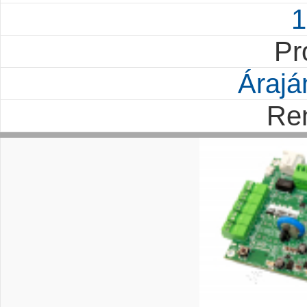
1
Pr
Árajá
Re