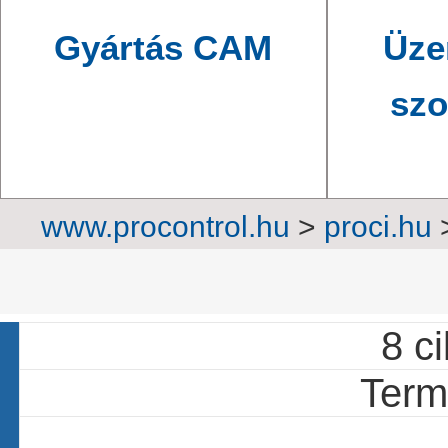
Gyártás CAM
Üze
szo
www.procontrol.hu
>
proci.hu
rendszerek
>
Aj
8 ci
Termé