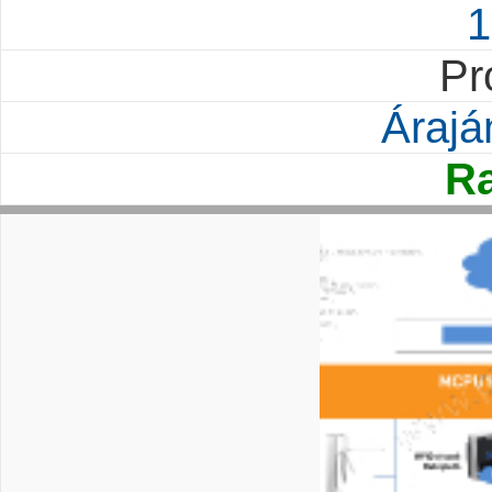
1
Pr
Árajá
Ra