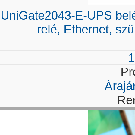
UniGate2043-E-UPS belép
relé, Ethernet, s
1
Pr
Árajá
Re