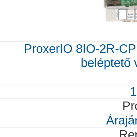
ProxerIO 8IO-2R-CP
beléptető 
1
Pr
Árajá
Re