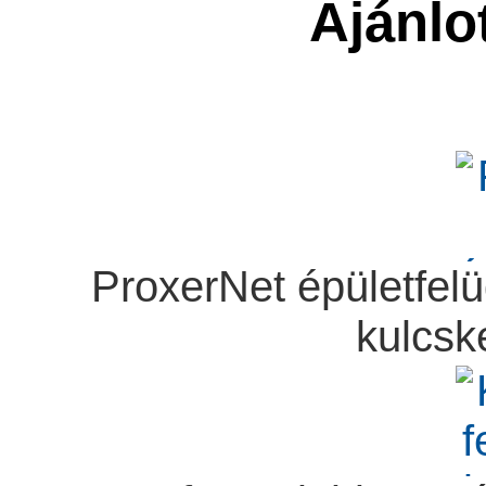
Ajánlo
ProxerNet épületfelü
kulcsk