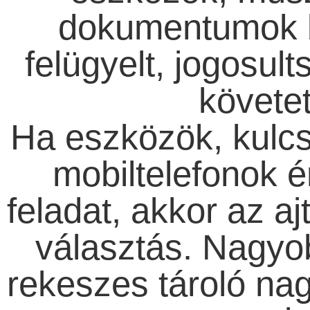
dokumentumok b
felügyelt, jogosult
követet
Ha eszközök, kulc
mobiltelefonok é
feladat, akkor az aj
választás. Nagyo
rekeszes tároló na