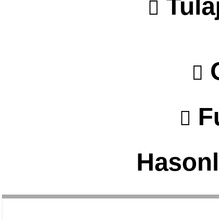
Tula
O
F
Hasonl