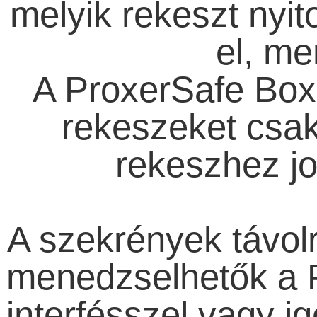
melyik rekeszt nyito
el, me
A ProxerSafe Box 
rekeszeket csak
rekeszhez jo
A szekrények távolr
menedzselhetők a
interfésszel vagy i