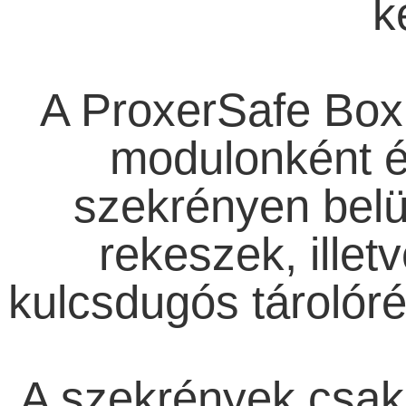
k
A ProxerSafe Box
modulonként ép
szekrényen belü
rekeszek, illet
kulcsdugós tárolóré
A szekrények csak