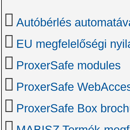
Autóbérlés automatáv
EU megfelelőségi nyil
ProxerSafe modules
ProxerSafe WebAcces
ProxerSafe Box broch
MABISZ Termék-megfel