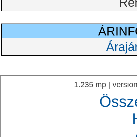
Re
ÁRIN
Árajá
1.235 mp | version
Össz