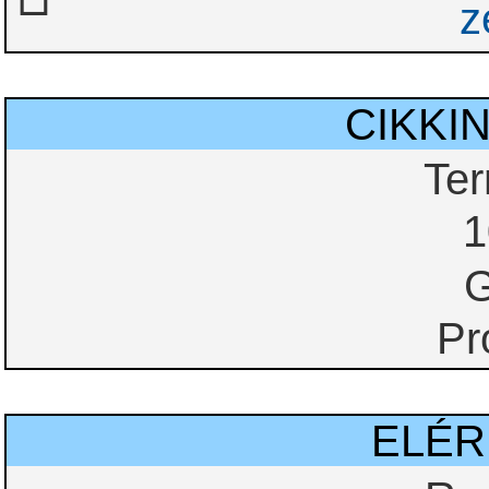
z
CIKKI
Te
1
G
Pr
ELÉ