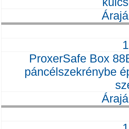
kulc
Árajá
ProxerSafe Box 8
páncélszekrénybe épí
sz
Árajá