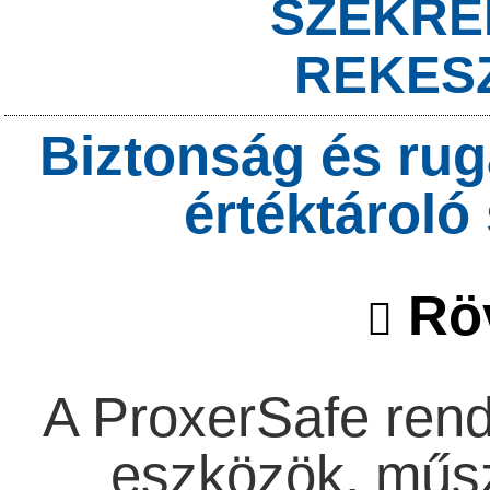
SZEKRÉN
REKES
Biztonság és rug
értéktárol
Röv
A ProxerSafe rend
eszközök, műs