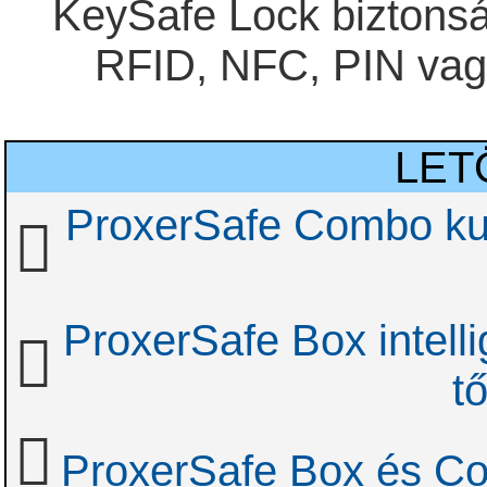
KeySafe Lock biztonság
RFID, NFC, PIN vagy
LET
ProxerSafe Combo kul
ProxerSafe Box intelli
t
ProxerSafe Box és Co