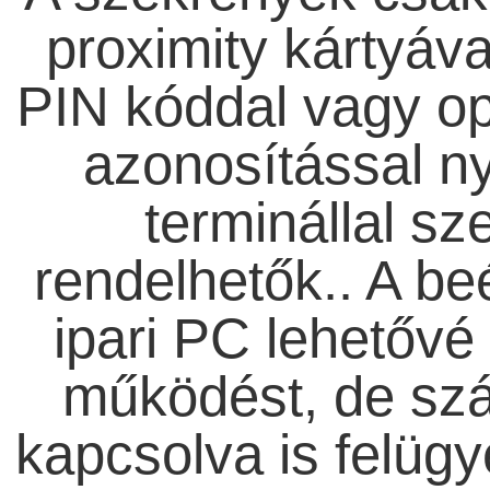
proximity kártyáva
PIN kóddal vagy op
azonosítással n
terminállal sz
rendelhetők.. A be
ipari PC lehetővé 
működést, de sz
kapcsolva is felügye