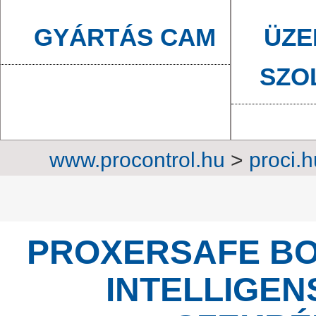
GYÁRTÁS CAM
ÜZE
SZO
www.procontrol.hu
>
proci.h
szekrények
>
Rekesz
PROXERSAFE BO
INTELLIGE