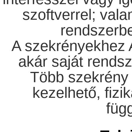
szoftverrel; vala
rendszerbe
A szekrényekhez A
akár saját rendsz
Több szekrény 
kezelhető, fizi
függ