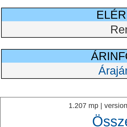
ELÉ
Re
ÁRIN
Árajá
1.207 mp | version
Össz