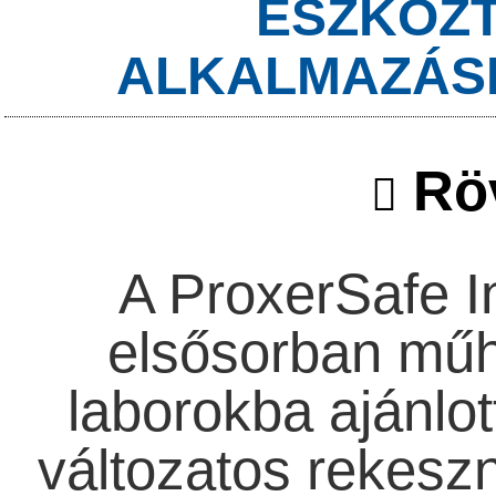
ESZKÖZT
ALKALMAZÁS
Röv
A ProxerSafe I
elsősorban műh
laborokba ajánlot
változatos rekesz