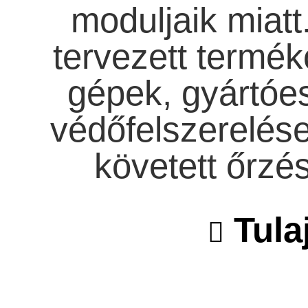
moduljaik miatt
tervezett termé
gépek, gyártóe
védőfelszerelése
követett őrzé
Tula