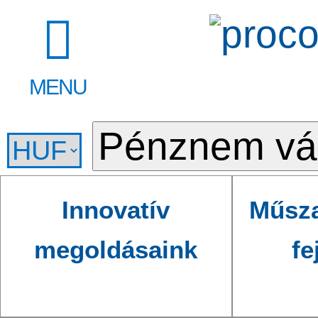
MENU
Innovatív
Műsza
megoldásaink
fe