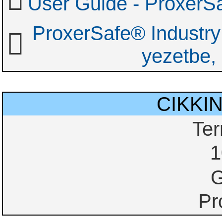
User Guide - Proxer
ProxerSafe® Industry 
yezetbe, 
CIKKI
Te
1
G
Pr