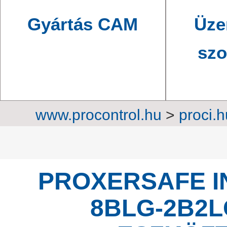
Gyártás CAM
Üze
szo
www.procontrol.hu
>
proci.h
szekrények
PROXERSAFE I
8BLG-2B2L