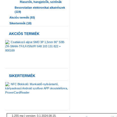
Riasztók, hangjelzők, szirénák
Besorolatlan elektronikai alkatrészek
(119)
Akciós termék (93)
Sikertermék (18)
AKCIÓS TERMÉK
Csatlakozó aljzat SMD 3P 1,5mm 90° S3B-
ZR-SM4A-TF/LF//SN//P/ 648 103 131 822 =
800169
SIKERTERMÉK
NFC Blokkoló: Munkaidő-nyilvántartó,
kártyaolvasó Android szoftver APP okostelefonra,
ProxerCardReader
1.255 mp | version: 3.1 2024.08.15.