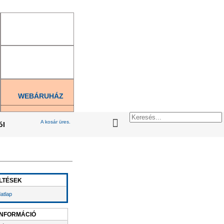
Bejelentkezés
|
Regisztráció
|
Új jelszó generálás
WEBÁRUHÁZ
A kosár üres.
ól
LTÉSEK
atlap
INFORMÁCIÓ