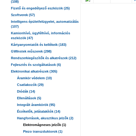
(108)
Fizető és engedélyező eszközök (25)
Szoftverek (57)
Intelligens épületfelügyelet, automatizálás
(107)
Kamionhívó, ügyfélhívó, információs
eszközök (47)
Kártyanyomtatók és kellékeik (183)
GWInstek műszerek (298)
Rendszerkiegészítők és alkatrészek (212)
Fejlesztés és szolgáltatások (6)
Elektronikai alkatrészek (305)
Áramkör védelem (10)
Csatlakozók (29)
Diódák (14)
Ellenállások (5)
Integrált áramkörök (95)
Érzékelők, jelátalakítók (14)
Hangforrások, akusztikus jelzők (2)
Elektromágneses jelzők (1)
Piezo transzduktorok (1)