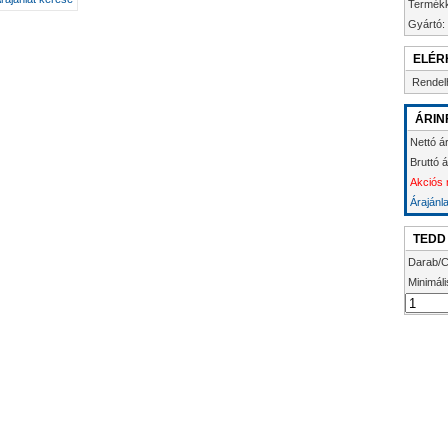
Termék
Gyártó:
ELÉR
Rendel
ÁRIN
Nettó á
Bruttó 
Akciós 
Árajánl
TEDD
Darab/C
Minimáli