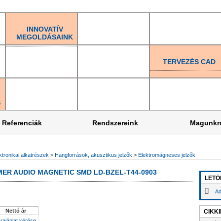
INNOVATÍV
MEGOLDÁSAINK
TERVEZÉS CAD
S
Referenciák
Rendszereink
Magunkr
ktronikai alkatrészek
>
Hangforrások, akusztikus jelzők
>
Elektromágneses jelzők
R AUDIO MAGNETIC SMD LD-BZEL-T44-0903
LETÖ
Ad
Nettó ár
CIKK
rajánlat kérése