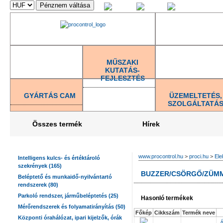
Magyar
English
Deutsch
MŰSZAKI
KUTATÁS-
FEJLESZTÉS
GYÁRTÁS CAM
ÜZEMELTETÉS,
SZOLGÁLTATÁ
Összes termék
Hírek
www.procontrol.hu
>
proci.hu
>
Ele
Intelligens kulcs- és értéktároló
szekrények (165)
BUZZER/CSÖRGŐ/ZÜMME
Beléptető és munkaidő-nyilvántartó
rendszerek (80)
Parkoló rendszer, járműbeléptetés (25)
Hasonló termékek
Mérőrendszerek és folyamatirányítás (50)
Főkép
Cikkszám
Termék neve
Központi órahálózat, ipari kijelzők, órák
Á