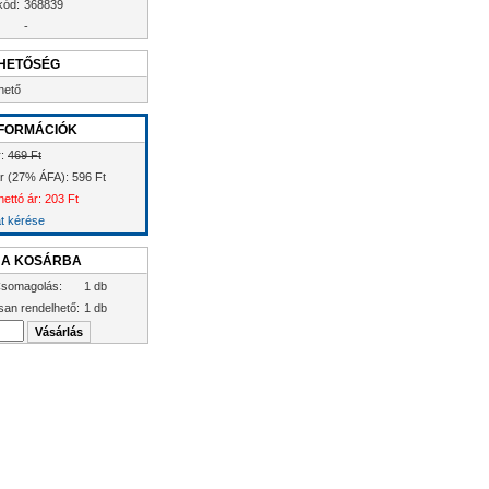
kód:
368839
-
HETŐSÉG
hető
FORMÁCIÓK
r:
469 Ft
ár (27% ÁFA): 596 Ft
nettó ár: 203 Ft
at kérése
 A KOSÁRBA
somagolás:
1 db
san rendelhető:
1 db