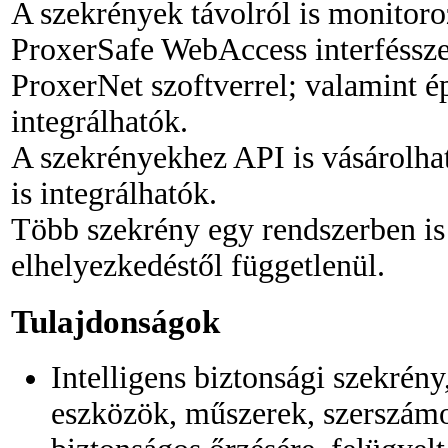
A szekrények távolról is monitor
ProxerSafe WebAccess interfésszel
ProxerNet szoftverrel; valamint é
integrálhatók.
A szekrényekhez API is vásárolhat
is integrálhatók.
Több szekrény egy rendszerben is 
elhelyezkedéstől függetlenül.
Tulajdonságok
Intelligens biztonsági szekrén
eszközök, műszerek, szerszá