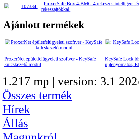
ProxerSafe Box 4-BMG 4 rekeszes intelligens ért
107334
rekeszajtókkal
Ajánlott termékek
ProxerNet épületfelügyeleti szoftver - KeySafe
KeySafe Lock biz
kulcskezelő modul
ujjlenyomatos, E
1.217 mp | version: 3.1 202
Összes termék
Hírek
Állás
Magunkról