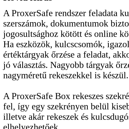
A ProxerSafe rendszer feladata k
szerszámok, dokumentumok biztons
jogosultsághoz kötött és online kö
Ha eszközök, kulcscsomók, igazo
értéktárgyak őrzése a feladat, akko
jó választás. Nagyobb tárgyak őrzé
nagyméretű rekeszekkel is készül.
A ProxerSafe Box rekeszes szekr
fel, így egy szekrényen belül kis
illetve akár rekeszek és kulcsdugó
elhelyezhetőek.