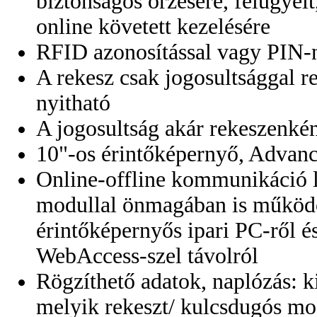
biztonságos őrzésére, felügyelt
online követett kezelésére
RFID azonosítással vagy PIN-n
A rekesz csak jogosultsággal 
nyitható
A jogosultság akár rekeszenké
10"-os érintőképernyő, Advan
Online-offline kommunikáció l
modullal önmagában is működő
érintőképernyős ipari PC-ről é
WebAccess-szel távolról
Rögzíthető adatok, naplózás: ki
melyik rekeszt/ kulcsdugós mo