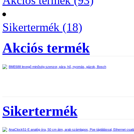
Akciós termék (93)
Sikertermék (18)
Akciós termék
BME688 levegő minőség szenzor, pára, hő, nyomás, gázok, Bosch
Sikertermék
AnaClock51-E analóg óra, 50 cm átm, arab számlapos, Poe táplálással, Ethernet csat