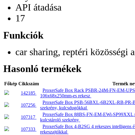
API átadása
17
Funkciók
car sharing, reptéri közösségi
Hasonló termékek
Főkép
Cikkszám
Termék ne
ProxerSafe Box Rack PSBR-24M-FN-EM-UPS int
142185
106x68x250mm-es rekesz
ProxerSafe Box PSB-56BXL-6B2XL-RB-PR-Bio-H
107256
szekrény, kulcsdugókkal
ProxerSafe Box 88BS-FN-EM-EWi-SP99XXL pánc
107317
kulcstároló szekrény
ProxerSafe Box 4-B2SG 4 rekeszes intelligens ér
107333
rekeszajtókkal