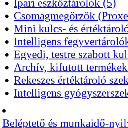
Ipari eszköztárolók (5)
Csomagmegőrzők (Proxer
Mini kulcs- és értéktárol
Intelligens fegyvertároló
Egyedi, testre szabott kul
Archív, kifutott termékek
Rekeszes értéktároló sze
Intelligens gyógyszersze
Beléptető és munkaidő-nyil