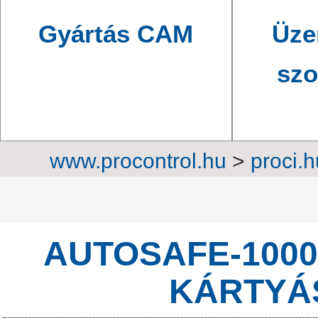
Gyártás CAM
Üze
szo
www.procontrol.hu
>
proci.h
szekrények
>
Egy
AUTOSAFE-1000
KÁRTYÁ