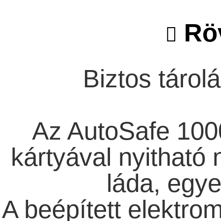
Röv
Biztos tárolá
Az AutoSafe 100
kártyával nyitható 
láda, egye
A beépített elektro