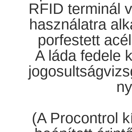
RFID terminál ve
használatra alk
porfestett acé
A láda fedele 
jogosultságvizs
ny
(A Procontrol k