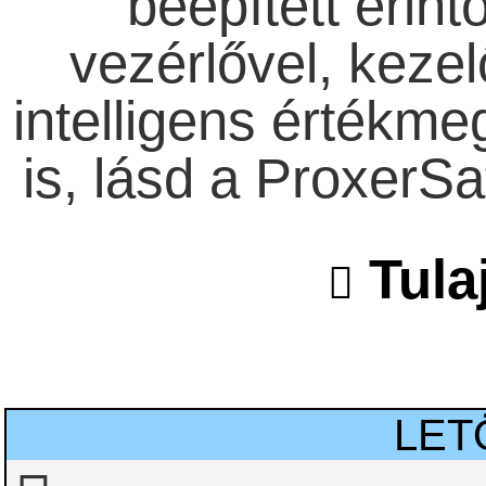
beépített érin
vezérlővel, kezel
intelligens értékme
is, lásd a ProxerS
Tula
LET