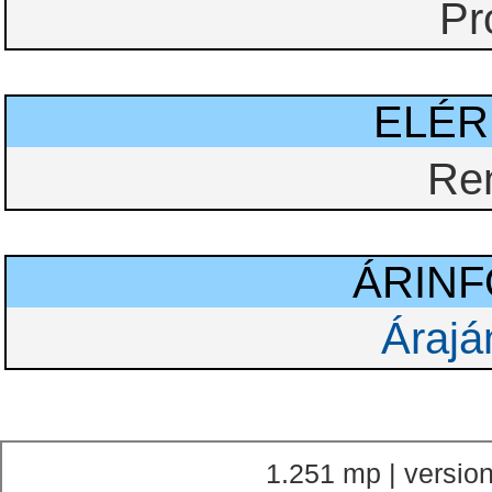
Pr
ELÉ
Re
ÁRIN
Árajá
1.251 mp | version