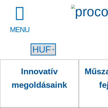
MENU
Innovatív
Műsza
megoldásaink
fe