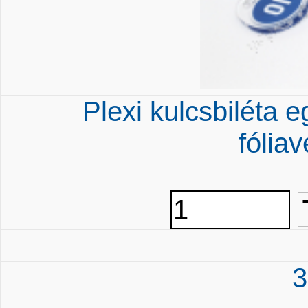
Plexi kulcsbiléta 
fólia
3