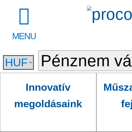
MENU
Innovatív
Műsza
megoldásaink
fe