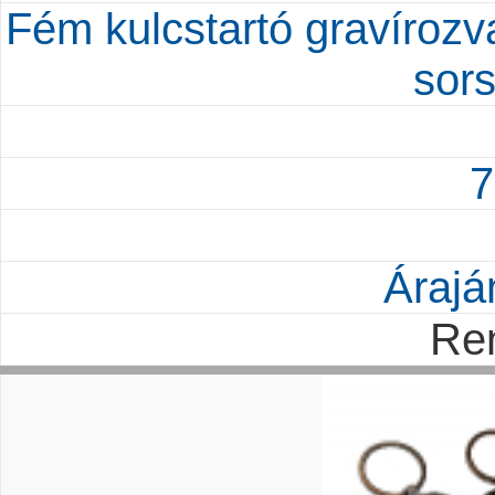
Fém kulcstartó gravírozva
sor
7
Árajá
Re