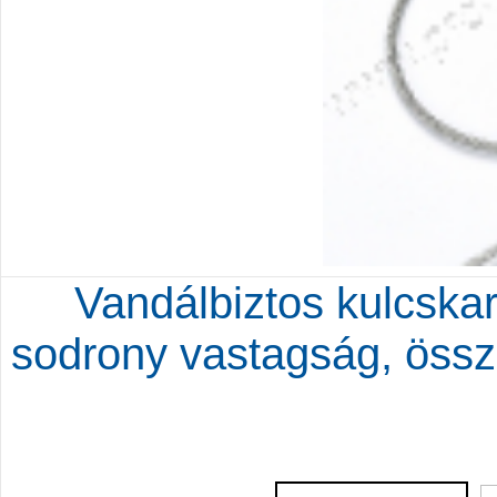
Vandálbiztos kulcska
sodrony vastagság, öss