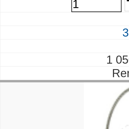
3
1 0
Re