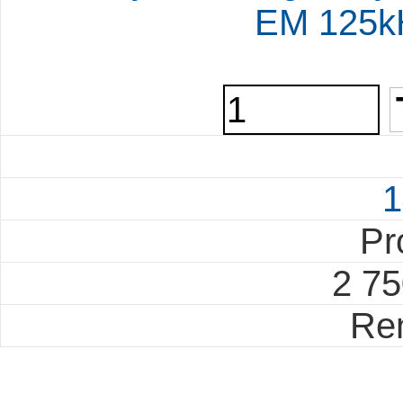
EM 125k
1
Pr
2 7
Re