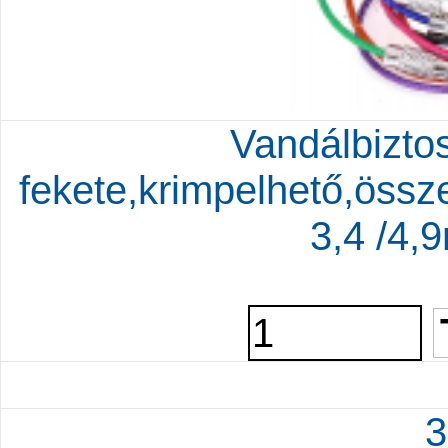
Vandálbiztos
fekete,krimpelhető,össz
3,4 /4
3