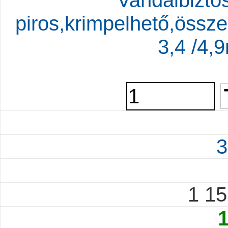
Vandálbiztos
piros,krimpelhető,össz
3,4 /4
3
1 1