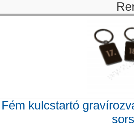
Re
Fém kulcstartó gravírozva
sor