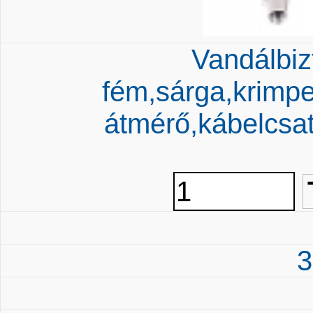
Vandálbiz
fém,sárga,krimp
átmérő,kábelcsa
3