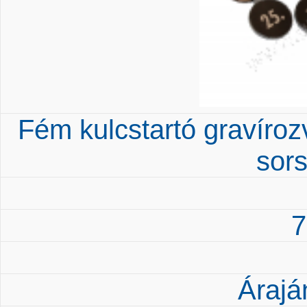
Fém kulcstartó gravírozv
sor
7
Árajá