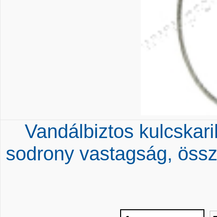
Vandálbiztos kulcskar
sodrony vastagság, öss