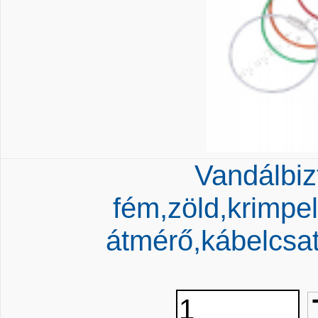
Vandálbiz
fém,zöld,krimpe
átmérő,kábelcsa