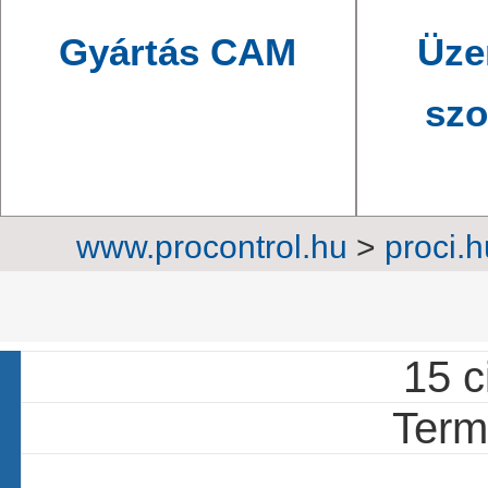
Gyártás CAM
Üze
szo
www.procontrol.hu
>
proci.h
szekrények
>
Oko
15 c
Termé