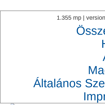
1.355 mp | version
Össz
Ma
Általános Sze
Imp