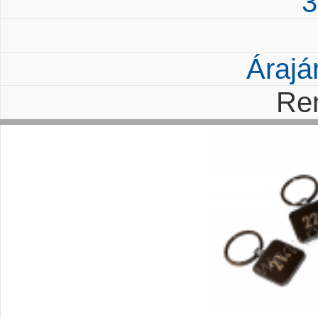
3
Árajá
Re