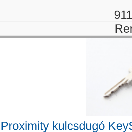
91
Re
Proximity kulcsdugó Key