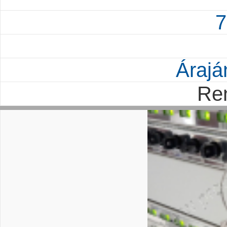
7
Árajá
Re