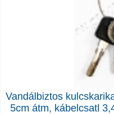
Vandálbiztos kulcskarik
5cm átm, kábelcsatl 3