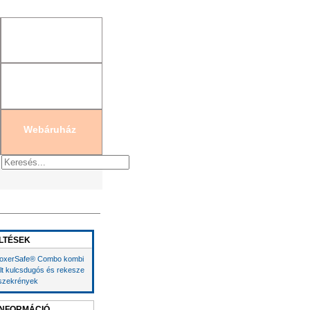
gisztráció
|
Új jelszó generálás
Webáruház
LTÉSEK
oxerSafe® Combo kombi
lt kulcsdugós és rekesze
szekrények
INFORMÁCIÓ