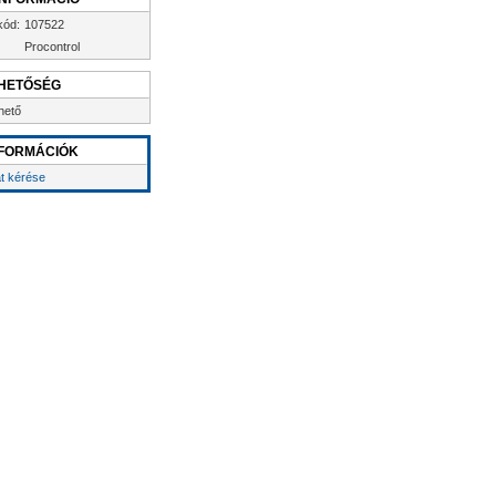
kód:
107522
Procontrol
HETŐSÉG
hető
FORMÁCIÓK
at kérése