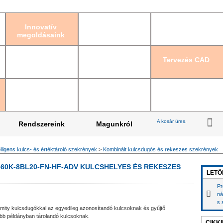
Bejelentkezés
|
Re
Innovatív
megoldásaink
Tervezés CAD
A kosár üres.
Rendszereink
Magunkról
elligens kulcs- és értéktároló szekrények
>
Kombinált kulcsdugós és rekeszes szekrények
0K-8BL20-FN-HF-ADV KULCSHELYES ÉS REKESZES
LETÖ
Pr
ná
s 
ximity kulcsdugókkal az egyedileg azonosítandó kulcsoknak és gyűjtő
öbb példányban tárolandó kulcsoknak.
CIKK