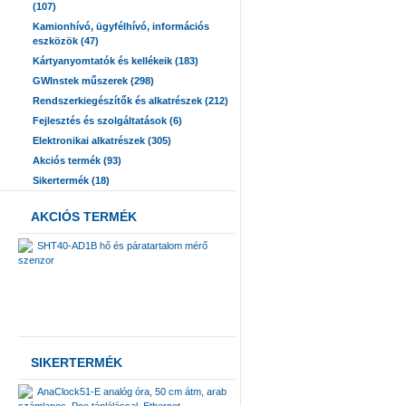
(107)
Kamionhívó, ügyfélhívó, információs
eszközök (47)
Kártyanyomtatók és kellékeik (183)
GWInstek műszerek (298)
Rendszerkiegészítők és alkatrészek (212)
Fejlesztés és szolgáltatások (6)
Elektronikai alkatrészek (305)
Akciós termék (93)
Sikertermék (18)
AKCIÓS TERMÉK
SHT40-AD1B hő és páratartalom mérő
szenzor
SIKERTERMÉK
AnaClock51-E analóg óra, 50 cm átm, arab