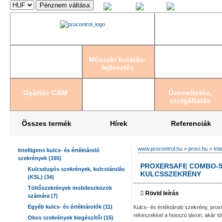
Magyar
English
Deutsch
Műszaki kutatás-
fejlesztés
Gyártás CAM
Üzemeltetés,
szolgáltatás
Összes termék
Hírek
Referenciák
www.procontrol.hu
>
proci.hu
>
Int
Intelligens kulcs- és értéktároló
szekrények (165)
PROXERSAFE COMBO-56
Kulcsdugós szekrények, kulcstárolás
KULCSSZEKRÉNY
(KSL) (34)
Töltőszekrények mobileszközök
Rövid leírás
számára (7)
Egyéb kulcs- és értéktárolók (11)
Kulcs- és értéktároló szekrény, pro
rekeszekkel a hosszú távon, akár t
Okos szekrények kiegészítői (15)