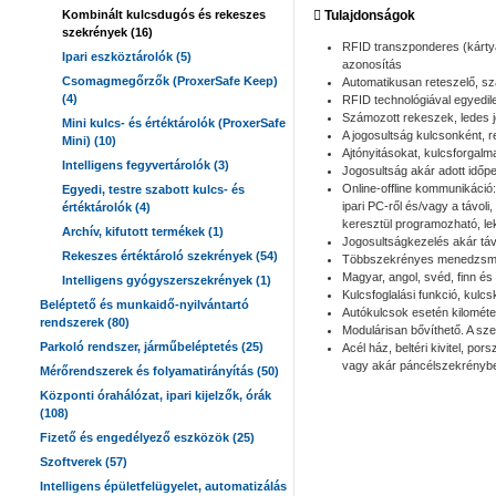
Kombinált kulcsdugós és rekeszes
Tulajdonságok
szekrények (16)
RFID transzponderes (kártya
Ipari eszköztárolók (5)
azonosítás
Csomagmegőrzők (ProxerSafe Keep)
Automatikusan reteszelő, s
(4)
RFID technológiával egyedil
Számozott rekeszek, ledes j
Mini kulcs- és értéktárolók (ProxerSafe
A jogosultság kulcsonként, 
Mini) (10)
Ajtónyitásokat, kulcsforgalm
Intelligens fegyvertárolók (3)
Jogosultság akár adott időp
Online-offline kommunikáció
Egyedi, testre szabott kulcs- és
ipari PC-ről és/vagy a távol
értéktárolók (4)
keresztül programozható, l
Archív, kifutott termékek (1)
Jogosultságkezelés akár táv
Rekeszes értéktároló szekrények (54)
Többszekrényes menedzsmen
Magyar, angol, svéd, finn és 
Intelligens gyógyszerszekrények (1)
Kulcsfoglalási funkció, kulc
Beléptető és munkaidő-nyilvántartó
Autókulcsok esetén kilométe
rendszerek (80)
Modulárisan bővíthető. A sz
Parkoló rendszer, járműbeléptetés (25)
Acél ház, beltéri kivitel, po
vagy akár páncélszekrénybe b
Mérőrendszerek és folyamatirányítás (50)
Központi órahálózat, ipari kijelzők, órák
(108)
Fizető és engedélyező eszközök (25)
Szoftverek (57)
Intelligens épületfelügyelet, automatizálás