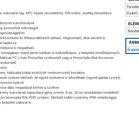
Termék
, kulcstartó tag, NFC-képes okostelefon), PIN kódos, esetleg biometrikus
Gyártó:
zámozott kulcshüvelyek
ELÉR
eg azonosított kulcsdugók
Rendel
ogosultságjelzés
rekeszenként és felhasználónként adható, megvonható, akár távolról is
ÁRIN
at naplózza
eriódusra is megadható
Árajánl
: önmagában, stand alone módban is működőképes, a beépített érintőképernyős
i, hálózati PC-n futó ProxerNet szoftverből vagy a ProxerSafe Web Accessen
ekérdezhető
olról
t, hálózatba kötött eszközök rendszerszintű kezelése
arab nyelven elérhető, de egyéb nyelvekre is lefordítható (egyedi ajánlat szerint)
skeresési funkció
róra-állás megadását kérheti a szoftver
ekrény kulcstároló kapacitása igény szerint, 8-as, 16-os modulokban rendelhető
rszórt bevonattal RAL7035 színben. Elérhető kültéri szekrény IP65 védettséggel,
eépített változat is.