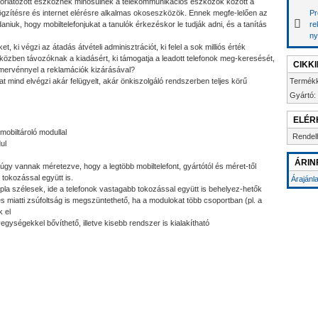
 korlátozott eszköznek minősülnek a telekommunikációs eszközök között a
ögzítésre és internet elérésre alkalmas okoseszközök. Ennek megfe-lelően az
Pr
niuk, hogy mobiltelefonjukat a tanulók érkezéskor le tudják adni, és a tanítás
re
ny
, ki végzi az átadás átvételi adminisztrációt, ki felel a sok milliós érték
pközben távozóknak a kiadásért, ki támogatja a leadott telefonok meg-keresését,
CIKK
 elismervénnyel a reklamációk kizárásával?
t mind elvégzi akár felügyelt, akár önkiszolgáló rendszerben teljes körű
Termék
Gyártó:
ELÉR
mobiltároló modullal
Rendel
ul
ÁRIN
úgy vannak méretezve, hogy a legtöbb mobiltelefont, gyártótól és méret-től
tokozással együtt is.
Árajánl
pla szélesek, ide a telefonok vastagabb tokozással együtt is behelyez-hetők
 miatti zsúfoltság is megszüntethető, ha a modulokat több csoportban (pl. a
k el
gységekkel bővíthető, illetve kisebb rendszer is kialakítható