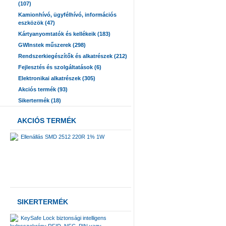
(107)
Kamionhívó, ügyfélhívó, információs
eszközök (47)
Kártyanyomtatók és kellékeik (183)
GWInstek műszerek (298)
Rendszerkiegészítők és alkatrészek (212)
Fejlesztés és szolgáltatások (6)
Elektronikai alkatrészek (305)
Akciós termék (93)
Sikertermék (18)
AKCIÓS TERMÉK
Ellenállás SMD 2512 220R 1% 1W
SIKERTERMÉK
KeySafe Lock biztonsági intelligens