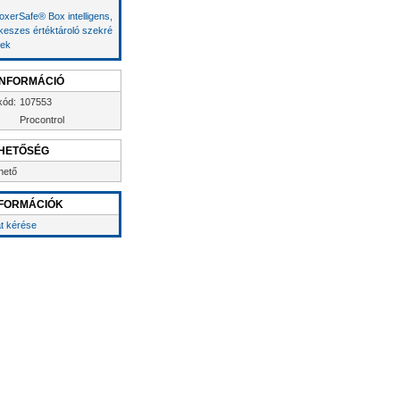
oxerSafe® Box intelligens,
keszes értéktároló szekré
ek
INFORMÁCIÓ
kód:
107553
Procontrol
HETŐSÉG
hető
FORMÁCIÓK
at kérése