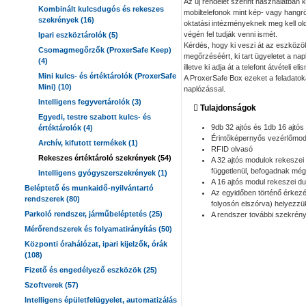
Az új rendelet szerint használatban
Kombinált kulcsdugós és rekeszes
mobiltelefonok mint kép- vagy hangr
szekrények (16)
oktatási intézményeknek meg kell olda
végén fel tudják venni ismét.
Ipari eszköztárolók (5)
Kérdés, hogy ki veszi át az eszközöket
Csomagmegőrzők (ProxerSafe Keep)
megőrzéséért, ki tart ügyeletet a na
(4)
illetve ki adja át a telefont átvételi
Mini kulcs- és értéktárolók (ProxerSafe
A ProxerSafe Box ezeket a feladatoka
Mini) (10)
naplózással.
Intelligens fegyvertárolók (3)
Tulajdonságok
Egyedi, testre szabott kulcs- és
9db 32 ajtós és 1db 16 ajtós 
értéktárolók (4)
Érintőképernyős vezérlőmod
Archív, kifutott termékek (1)
RFID olvasó
Rekeszes értéktároló szekrények (54)
A 32 ajtós modulok rekeszei 
függetlenül, befogadnak még 
Intelligens gyógyszerszekrények (1)
A 16 ajtós modul rekeszei du
Beléptető és munkaidő-nyilvántartó
Az egyidőben történő érkezés
rendszerek (80)
folyosón elszórva) helyezzü
Parkoló rendszer, járműbeléptetés (25)
A rendszer további szekrénye
Mérőrendszerek és folyamatirányítás (50)
Központi órahálózat, ipari kijelzők, órák
(108)
Fizető és engedélyező eszközök (25)
Szoftverek (57)
Intelligens épületfelügyelet, automatizálás