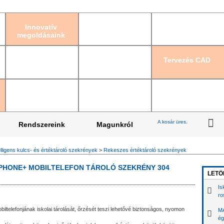
Bejelentkezés
|
Re
Innovatív
megoldásaink
Tervezés CAD
A kosár üres.
Rendszereink
Magunkról
elligens kulcs- és értéktároló szekrények
>
Rekeszes értéktároló szekrények
 PHONE+ MOBILTELEFON TÁROLÓ SZEKRÉNY 304
LETÖ
Is
ro
ltelefonjának iskolai tárolását, őrzését teszi lehetővé biztonságos, nyomon
MA
ég