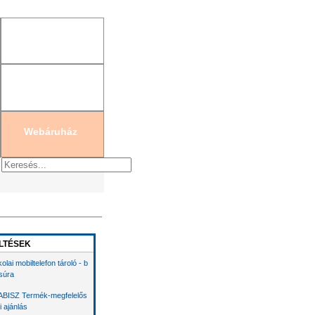
gisztráció
|
Új jelszó generálás
Webáruház
LTÉSEK
kolai mobiltelefon tároló - b
súra
BISZ Termék-megfelelős
i ajánlás