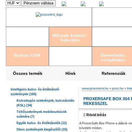
Magyar
English
Deutsch
Műszaki kutatás-
fejlesztés
Gyártás CAM
Üzemeltetés,
szolgáltatás
Összes termék
Hírek
Referenciák
www.procontrol.hu
>
proci.hu
>
Int
Intelligens kulcs- és értéktároló
szekrények (165)
PROXERSAFE BOX 304
Kulcsdugós szekrények, kulcstárolás
REKESSZEL
(KSL) (34)
Töltőszekrények mobileszközök
Rövid leírás
számára (7)
Egyéb kulcs- és értéktárolók (11)
A ProxerSafe Box Phone a diákok mobi
követett módon.
Okos szekrények kiegészítői (15)