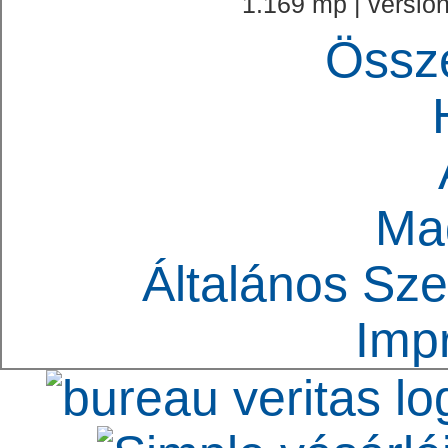
1.169 mp | version
Össz
Ma
Általános Sze
Imp