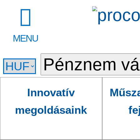
MENU
Innovatív
Műsza
megoldásaink
fe