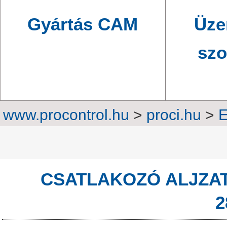
Gyártás CAM
Üze
szo
www.procontrol.hu
>
proci.hu
>
E
Sorkapcsok
>
Fogl
CSATLAKOZÓ ALJZAT
2