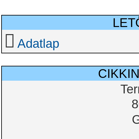
LET
Adatlap
CIKKI
Te
8
G