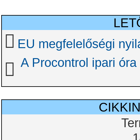
LET
EU megfelelőségi nyil
A Procontrol ipari óra
CIKKI
Te
1