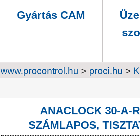
Gyártás CAM
Üze
szo
www.procontrol.hu
>
proci.hu
>
K
ClockNet Professzioná
ANACLOCK 30-A-R
SZÁMLAPOS, TISZTAT