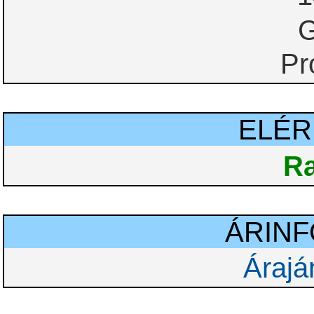
G
Pr
ELÉ
Ra
ÁRIN
Árajá