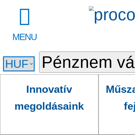
MENU
Innovatív
Műsza
megoldásaink
fe