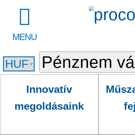
MENU
Innovatív
Műsza
megoldásaink
fe