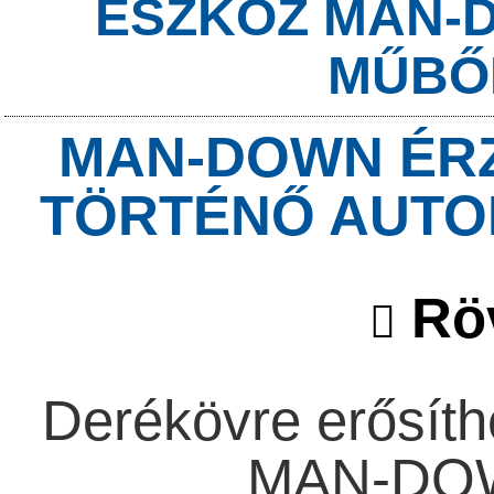
ESZKÖZ MAN-
MŰBŐ
MAN-DOWN ÉR
TÖRTÉNŐ AUTO
Röv
Derékövre erősíth
MAN-DOWN