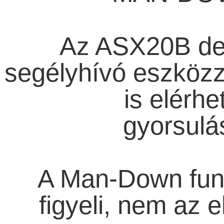
Az ASX20B der
segélyhívó eszkö
is elérhe
gyorsulá
A Man-Down funkc
figyeli, nem az e