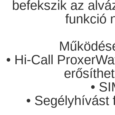
befekszik az alvá
funkció 
Működésén
• Hi-Call ProxerW
erősíthe
• SI
• Segélyhívást 