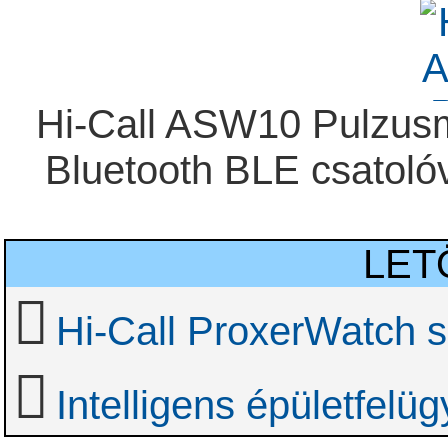
Hi-Call ASW10 Pulzus
Bluetooth BLE csatolóv
LET
Hi-Call ProxerWatch s
Intelligens épületfelü