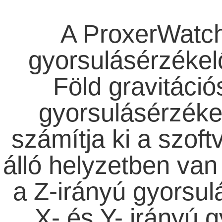
A ProxerWatc
gyorsulásérzékelő
Föld gravitáció
gyorsulásérzékel
számítja ki a szoftv
álló helyzetben van
a Z-irányú gyorsul
X- és Y- irányú 