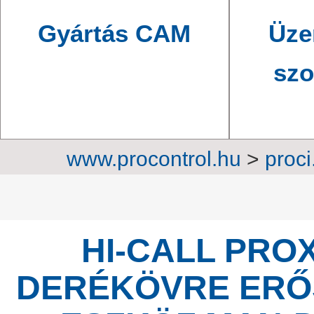
Gyártás CAM
Üze
szo
www.procontrol.hu
>
proci
automatizálás
>
Segélyhívó, h
HI-CALL PRO
DERÉKÖVRE ERŐ