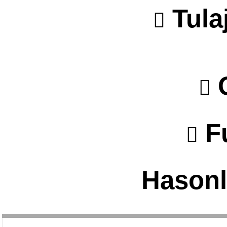
Tula
O
F
Hasonl