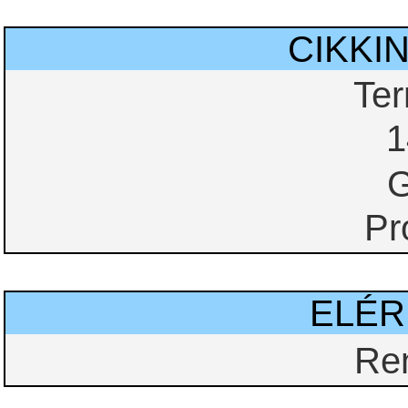
CIKKI
Te
1
G
Pr
ELÉ
Re