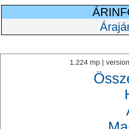
ÁRIN
Árajá
1.224 mp | version
Össz
Ma