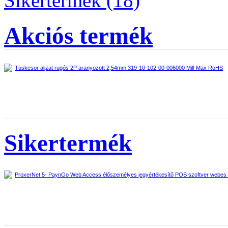
Sikertermék (18)
Akciós termék
Tüskesor aljzat rugós 2P aranyozott 2,54mm 319-10-102-00-006000 Mill-Max RoHS
Sikertermék
ProxerNet 5- PaynGo Web Access élőszemélyes jegyértékesítő POS szoftver webes fe