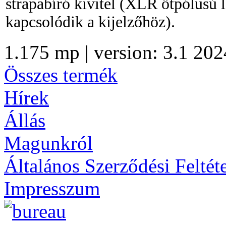
strapabíró kivitel (XLR ötpólusú 
kapcsolódik a kijelzőhöz).
1.175 mp | version: 3.1 202
Összes termék
Hírek
Állás
Magunkról
Általános Szerződési Feltét
Impresszum