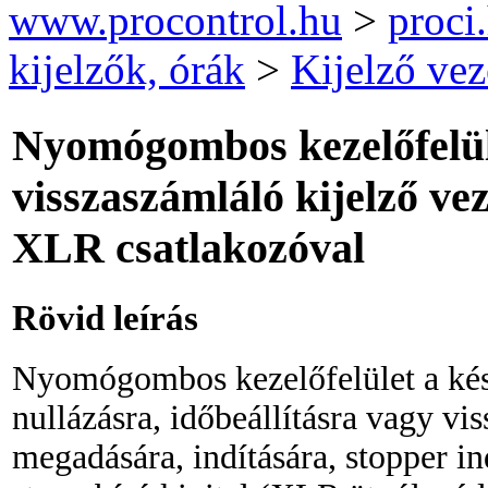
www.procontrol.hu
>
proci
kijelzők, órák
>
Kijelző vez
Nyomógombos kezelőfelül
visszaszámláló kijelző ve
XLR csatlakozóval
Rövid leírás
Nyomógombos kezelőfelület a kés
nullázásra, időbeállításra vagy vi
megadására, indítására, stopper indí