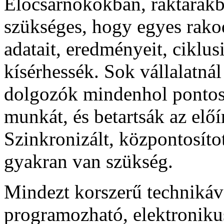
Előcsarnokokban, raktárak
szükséges, hogy egyes rako
adatait, eredményeit, ciklu
kísérhessék. Sok vállalatnál
dolgozók mindenhol pontosa
munkát, és betartsák az előí
Szinkronizált, központosíto
gyakran van szükség.
Mindezt korszerű technikáva
programozható, elektronikus 