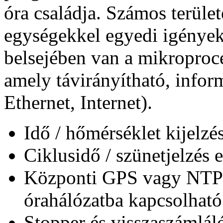
óra családja. Számos terüle
egységekkel egyedi igények 
belsejében van a mikroproce
amely távirányítható, inform
Ethernet, Internet).
Idő / hőmérséklet kijelzé
Ciklusidő / szünetjelzés 
Központi GPS vagy NTP s
órahálózatba kapcsolható
Stopper és visszaszámlál