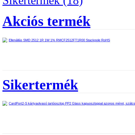
Sikertermék (18)
Akciós termék
Ellenállás SMD 2512 1R 1W 1% RMCF2512FT1R00 Stackpole RoHS
Sikertermék
CardPort2-S kártyaolvasó tartóoszlop PP2 Glass kapuoszloppal azonos méret, szálc