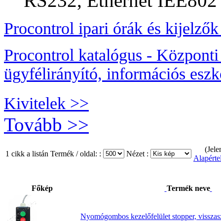
RS232, Ethernet IEE802 i
Procontrol ipari órák és kijelző
Procontrol katalógus - Központi 
ügyfélirányító, információs esz
Kivitelek >>
Tovább >>
(Jele
1 cikk a listán
Termék / oldal: :
Nézet :
Alapérte
Főkép
Termék neve
Nyomógombos kezelőfelület stopper, visszas