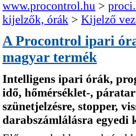
www.procontrol.hu
>
proci
kijelzők, órák
>
Kijelző vez
A Procontrol ipari óra
magyar
termék
Intelligens ipari órák, pr
idő, hőmérséklet-, páratar
szünetjelzésre, stopper, v
darabszámlálásra egyedi k