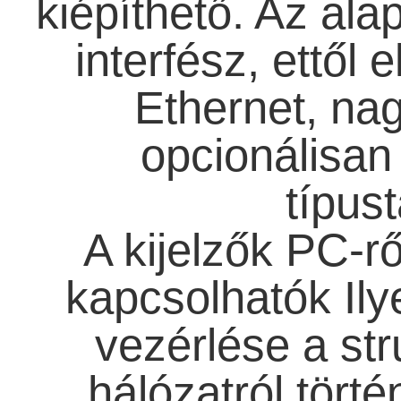
kiépíthető. Az al
interfész, ettől e
Ethernet, nag
opcionálisan 
típust
A kijelzők PC-rő
kapcsolhatók Ily
vezérlése a stru
hálózatról tört