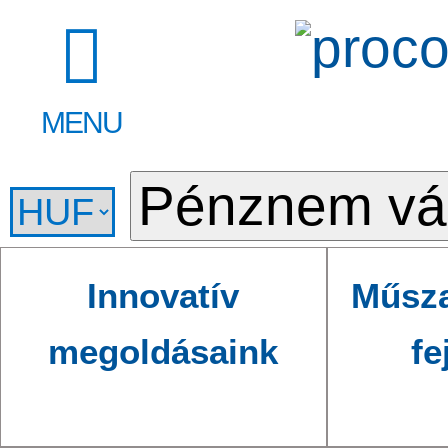
MENU
Innovatív
Műsza
megoldásaink
fe