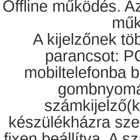
Offline működés. A
műk
A kijelzőnek t
parancsot: PC
mobiltelefonba b
gombnyomás
számkijelző(k
készülékházra sze
fixen beállítva. A s