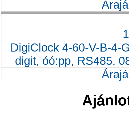
Árajá
DigiClock 4-60-V-B-4-G
digit, óó:pp, RS485, 
Árajá
Ajánlo