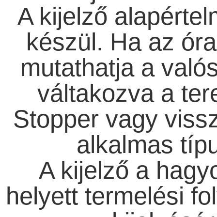
A kijelző alapérte
készül. Ha az óra 
mutathatja a valós
váltakozva a ter
Stopper vagy vissz
alkalmas típu
A kijelző a hag
helyett termelési f