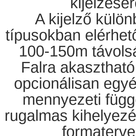
kijelzésér
A kijelző külö
típusokban elérhető
100-150m távolság
Falra akasztható 
opcionálisan egyé
mennyezeti függe
rugalmas kihelyezé
formaterve