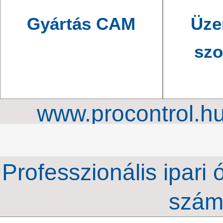
Gyártás CAM
Üze
szo
www.procontrol.h
órahálózat, ipari ki
Professzionális ipari 
szám