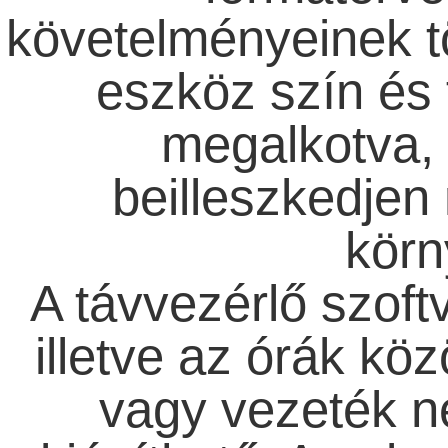
követelményeinek t
eszköz szín és 
megalkotva,
beilleszkedjen
körn
A távvezérlő szoftv
illetve az órák köz
vagy vezeték né