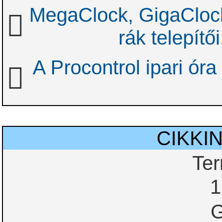
MegaClock, GigaClock,
rák telepítői
A Procontrol ipari óra
CIKKI
Te
1
G