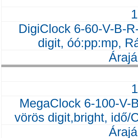
DigiClock 6-60-V-B-R
digit, óó:pp:mp, R
Árajá
MegaClock 6-100-V-B
vörös digit,bright, id
Árajá