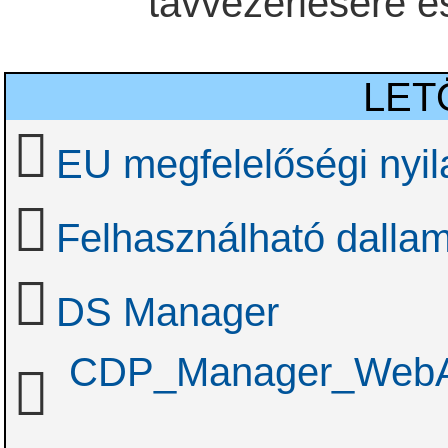
távvezérlésére 
LET
EU megfelelőségi nyil
Felhasználható dallam
DS Manager
CDP_Manager_WebAcc