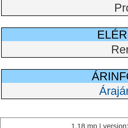
Pr
ELÉ
Re
ÁRIN
Árajá
1.18 mp | version