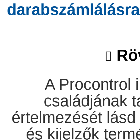
darabszámlálásra
Röv
A Procontrol i
családjának ta
értelmezését lásd 
és kijelzők term