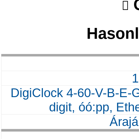
O
Hasonl
DigiClock 4-60-V-B-E-G
digit, óó:pp, Et
Árajá