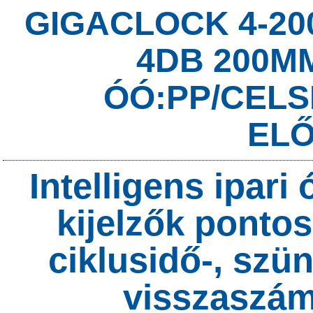
GIGACLOCK 4-200
4DB 200MM
ÓÓ:PP/CELS
EL
Intelligens ipar
kijelzők pontos
ciklusidő-, szün
visszaszám