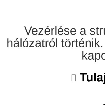
Vezérlése a stru
hálózatról történik
kapc
Tula