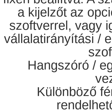
a kijelzőt az op
szoftverrel, vagy 
vállalatirányítási /
szof
Hangszóró / eg
ve
Különböző fén
rendelhető