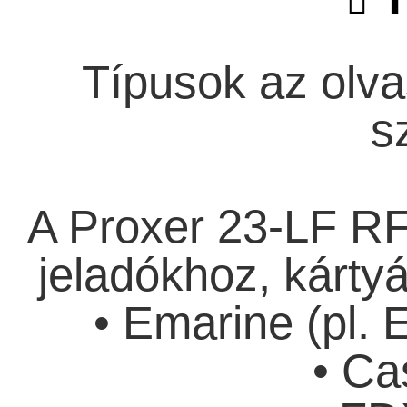
Típusok az olv
s
A Proxer 23-LF RF
jeladókhoz, kárty
• Emarine (pl.
• Ca