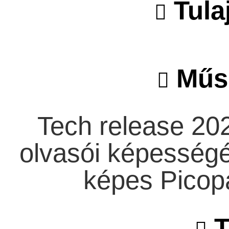
Tula
Műsz
Tech release 20
olvasói képességé
képes Picopa
T