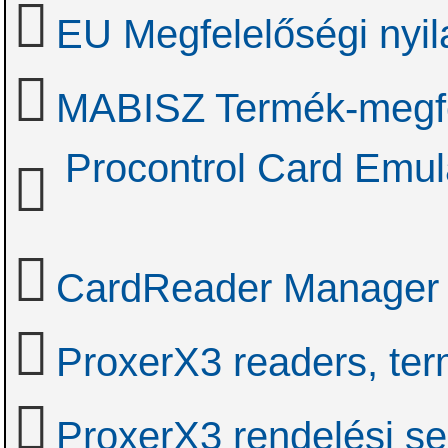
EU Megfelelőségi nyil
MABISZ Termék-megfel
Procontrol Card Emula
CardReader Manager f
ProxerX3 readers, te
ProxerX3 rendelési se