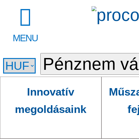
MENU
Innovatív
Műsza
megoldásaink
fe