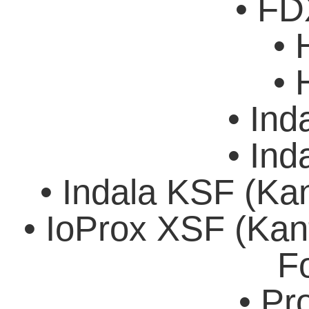
• FD
• 
• 
• Ind
• Ind
• Indala KSF (Ka
• IoProx XSF (Ka
F
• Pr