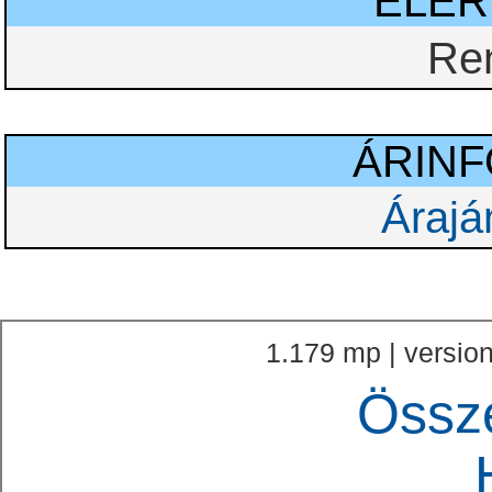
ELÉ
Re
ÁRIN
Árajá
1.179 mp | version
Össz