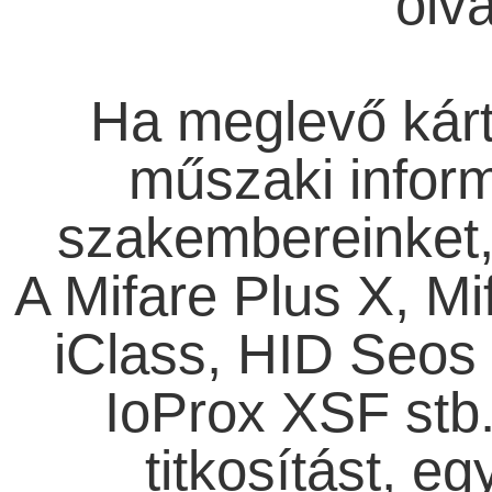
olv
Ha meglevő kárt
műszaki inform
szakembereinket, 
A Mifare Plus X, Mi
iClass, HID Seos -
IoProx XSF stb.
titkosítást, e