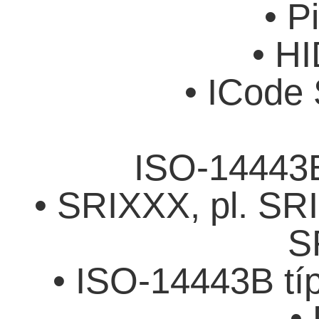
• P
• HI
• ICode 
ISO-14443B
• SRIXXX, pl. SR
S
• ISO-14443B tí
•