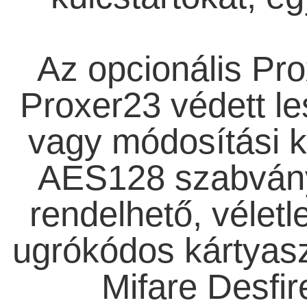
Az opcionális Pro
Proxer23 védett les
vagy módosítási k
AES128 szabvány s
rendelhető, vélet
ugrókódos kártya
Mifare Desfi