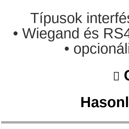
Típusok interfé
• Wiegand és RS4
• opcioná
O
Hasonl