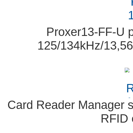
Proxer13-FF-U p
125/134kHz/13,5
Card Reader Manager 
RFID 