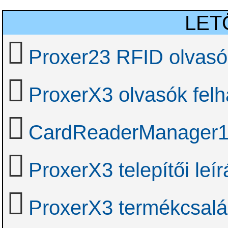
LET
Proxer23 RFID olvasó
ProxerX3 olvasók felha
CardReaderManager1.
ProxerX3 telepítői leír
ProxerX3 termékcsal