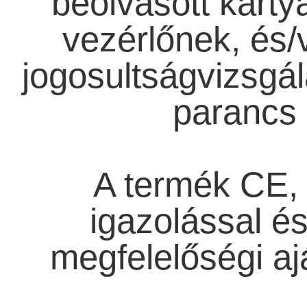
beolvasott kártya
vezérlőnek, és/
jogosultságvizsgála
parancs 
A termék CE,
igazolással 
megfelelőségi aj