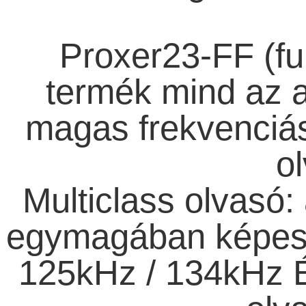
Proxer23-FF (ful
termék mind az a
magas frekvenciás
ol
Multiclass olvasó:
egymagában képes l
125kHz / 134kHz 