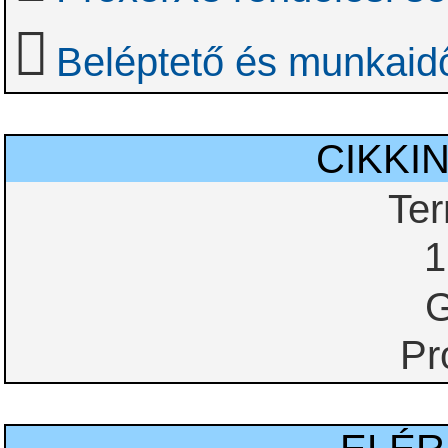
Beléptető és munkaidő
CIKKI
Te
1
G
Pr