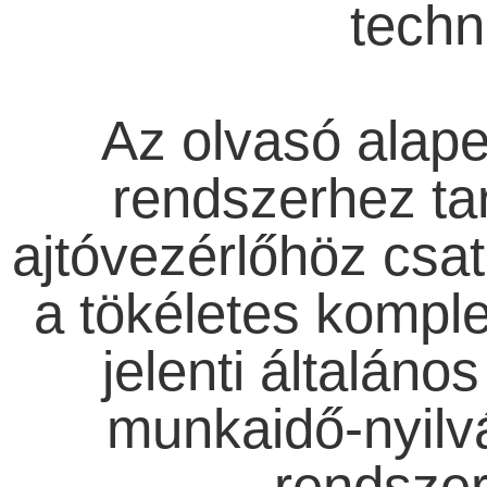
techn
Az olvasó alap
rendszerhez ta
ajtóvezérlőhöz csat
a tökéletes komple
jelenti általán
munkaidő-nyilvá
rendszer