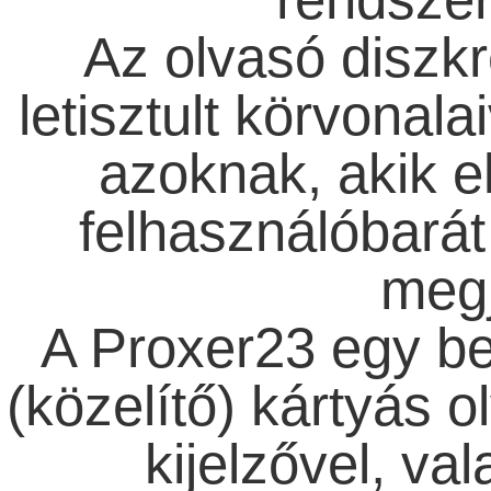
Az olvasó diszkr
letisztult körvonala
azoknak, akik e
felhasználóbará
megj
A Proxer23 egy be
(közelítő) kártyás o
kijelzővel, va