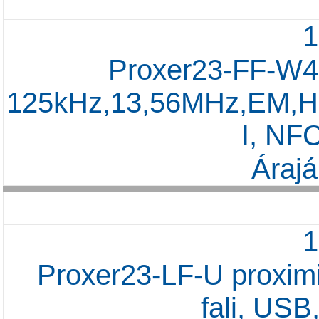
Proxer23-FF-W4 
125kHz,13,56MHz,EM,Hita
I, NF
Árajá
Proxer23-LF-U proximi
fali, US