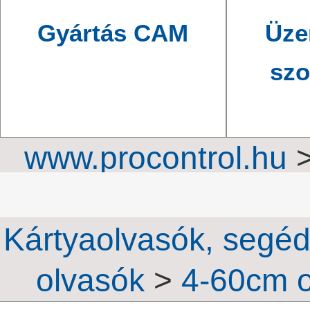
Gyártás CAM
Üze
szo
www.procontrol.hu
munkaidő-nyilv
Kártyaolvasók, segé
olvasók
>
4-60cm o