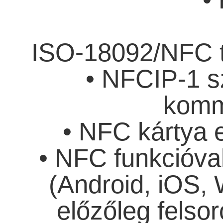
ISO-18092/NFC 
• NFCIP-1 sz
komm
• NFC kártya 
• NFC funkcióval 
(Android, iOS,
előzőleg fels