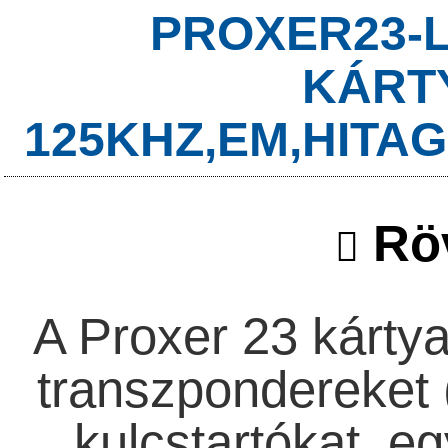
PROXER23-L
KÁRT
125KHZ,EM,HITAG,
Röv
A Proxer 23 kárty
transzpondereket (
kulcstartókat, eg