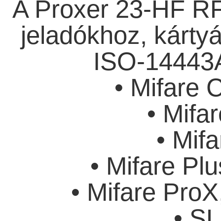
A Proxer 23-HF RF
jeladókhoz, kárty
ISO-14443A
• Mifare 
• Mifar
• Mifa
• Mifare Plu
• Mifare Pro
• S