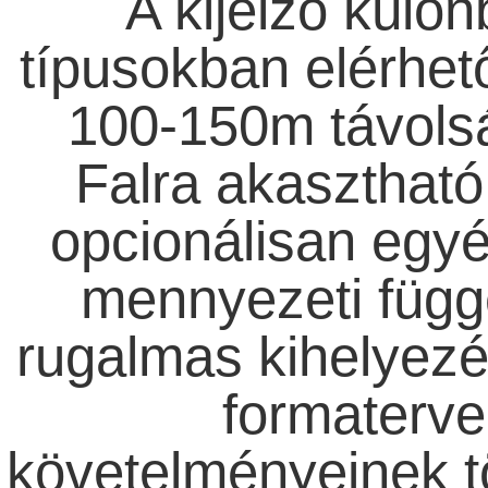
A kijelző külö
típusokban elérhető
100-150m távolság
Falra akasztható 
opcionálisan egyé
mennyezeti függe
rugalmas kihelyezé
formaterve
követelményeinek t