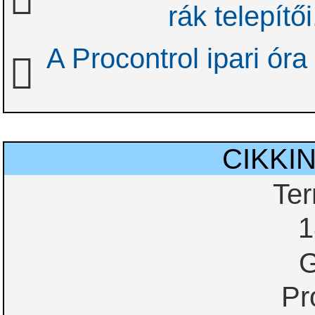
rák telepítői
A Procontrol ipari óra
CIKKI
Te
1
G
Pr