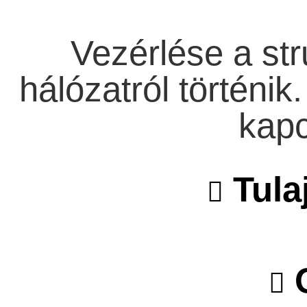
Vezérlése a stru
hálózatról történik
kapc
Tula
O