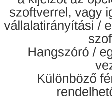
szoftverrel, vagy 
vállalatirányítási /
szof
Hangszóró / eg
ve
Különböző fén
rendelhető