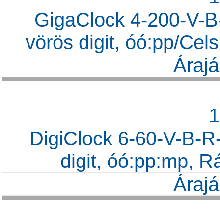
GigaClock 4-200-V-B
vörös digit, óó:pp/Ce
Árajá
DigiClock 6-60-V-B-R
digit, óó:pp:mp, R
Árajá