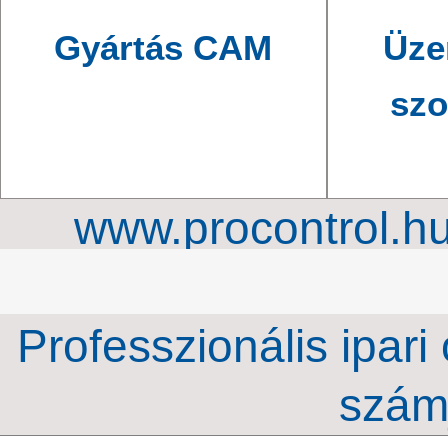
Gyártás CAM
Üze
szo
www.procontrol.h
órahálózat, ipari ki
Professzionális ipari
szám