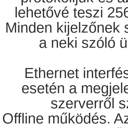
lehetővé teszi 256
Minden kijelzőnek 
a neki szóló ü
Ethernet interfé
esetén a megjel
szerverről s
Offline működés. A