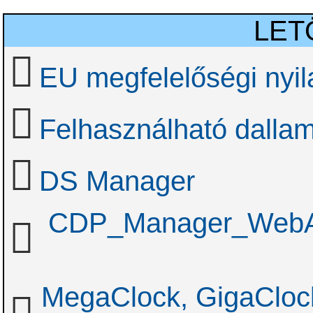
LET
EU megfelelőségi nyil
Felhasználható dallam
DS Manager
CDP_Manager_WebAcc
MegaClock, GigaClock,