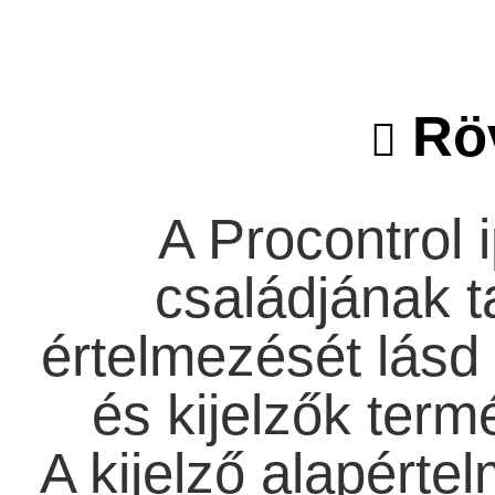
Röv
A Procontrol i
családjának ta
értelmezését lásd 
és kijelzők term
A kijelző alapérte