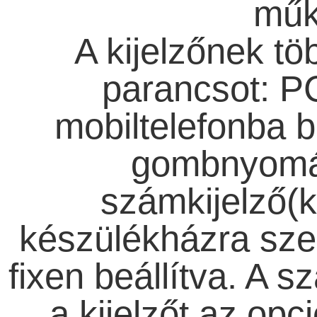
műk
A kijelzőnek t
parancsot: PC
mobiltelefonba b
gombnyomás
számkijelző(k
készülékházra sze
fixen beállítva. A s
a kijelzőt az op