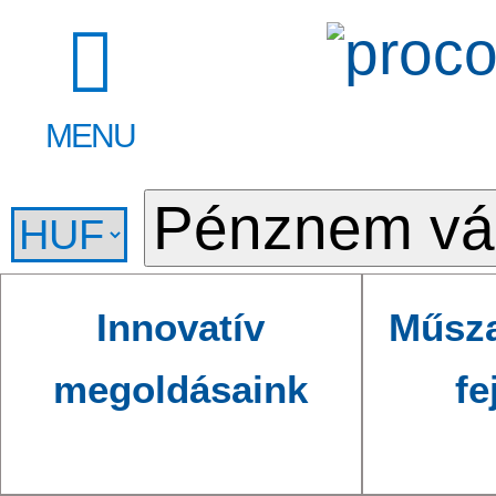
MENU
Innovatív
Műsza
megoldásaink
fe