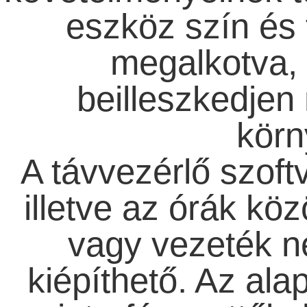
eszköz szín és 
megalkotva,
beilleszkedjen
körn
A távvezérlő szoftv
illetve az órák köz
vagy vezeték né
kiépíthető. Az al