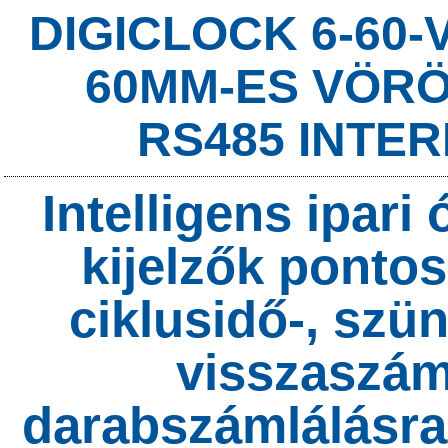
DIGICLOCK 6-60-V
60MM-ES VÖRÖS
RS485 INTER
Intelligens ipar
kijelzők pontos
ciklusidő-, szün
visszaszám
darabszámlálásra