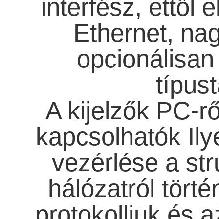
interfész, ettől e
Ethernet, nag
opcionálisan 
típust
A kijelzők PC-rő
kapcsolhatók Ily
vezérlése a stru
hálózatról tört
protokolljuk és a