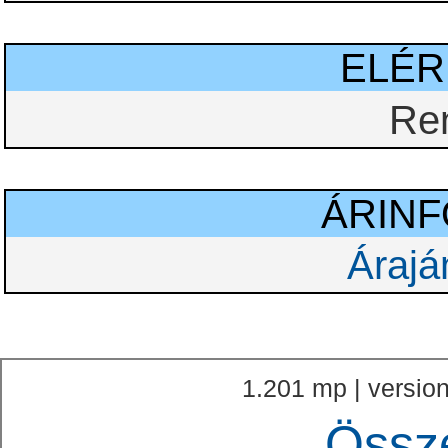
ELÉ
Re
ÁRIN
Árajá
1.201 mp | version
Össz