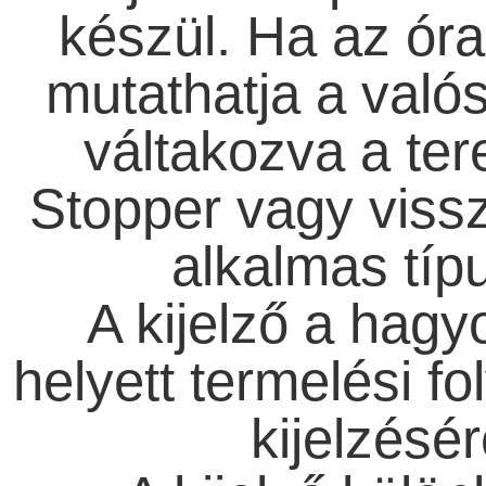
készül. Ha az óra 
mutathatja a valós
váltakozva a ter
Stopper vagy vissz
alkalmas típu
A kijelző a hag
helyett termelési f
kijelzésér