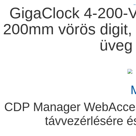
GigaClock 4-200-V
200mm vörös digit, 
üveg 
CDP Manager WebAccess 
távvezérlésére 