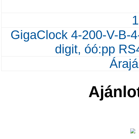
GigaClock 4-200-V-B-4
digit, óó:pp R
Árajá
Ajánlo