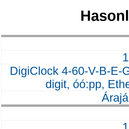
Hasonl
DigiClock 4-60-V-B-E-G
digit, óó:pp, Et
Árajá