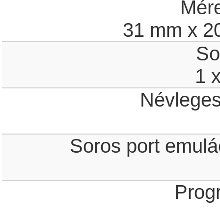
Mér
31 mm x 2
So
1 
Névleges
Soros port emulá
Prog