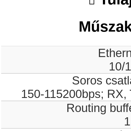
Műszaki
Ethern
10/
Soros csatl
150-115200bps; RX,
Routing buff
1