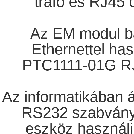
trafó és RJ45 
Az EM modul b
Ethernettel has
PTC1111-01G RJ4
Az informatikában á
RS232 szabványú
eszköz használj