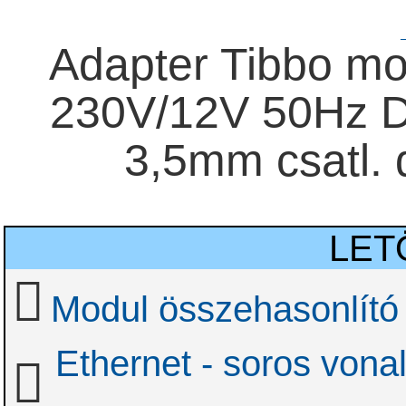
Adapter Tibbo m
230V/12V 50Hz 
3,5mm csatl. 
LET
Modul összehasonlító 
Ethernet - soros vona