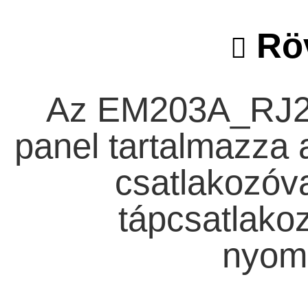
Röv
Az EM203A_RJ20
panel tartalmazza
csatlakozóva
tápcsatlakoz
nyom