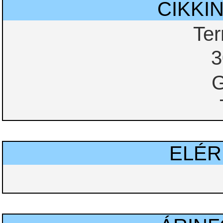
CIKKI
Te
3
G
ELÉ