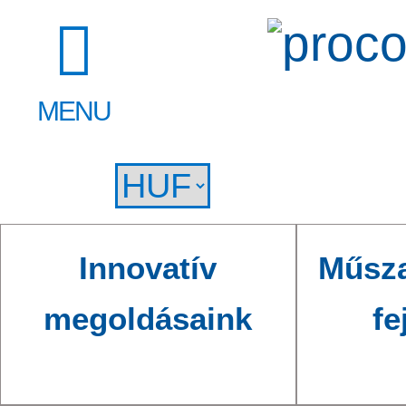
MENU
Innovatív
Műsza
megoldásaink
fe