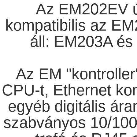
Az EM202EV új 
kompatibilis az EM
áll: EM203A és
Az EM "kontroller
CPU-t, Ethernet kon
egyéb digitális ár
szabványos 10/100B