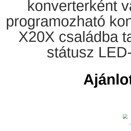
konverterként 
programozható kon
X20X családba t
státusz LED-
Ajánlo