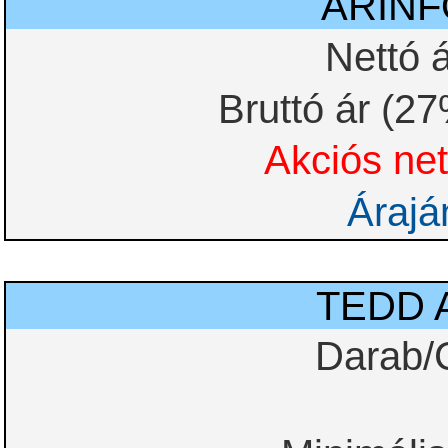
ÁRIN
Nettó 
Bruttó ár (2
Akciós net
Árajá
TEDD 
Darab/