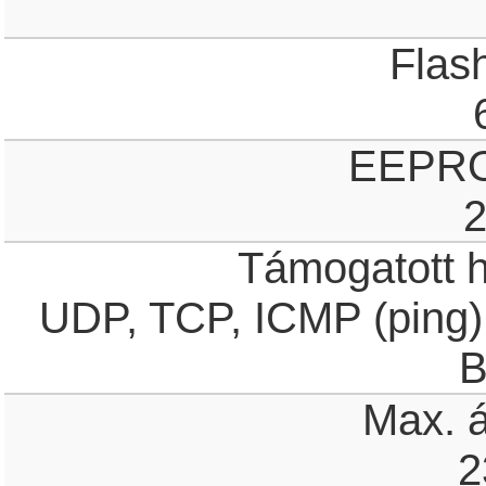
Flas
EEPRO
2
Támogatott h
UDP, TCP, ICMP (ping)
B
Max. á
2