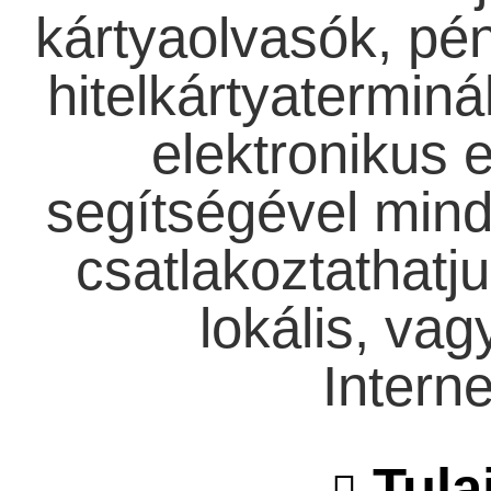
kártyaolvasók, pén
hitelkártyatermin
elektronikus
segítségével min
csatlakoztathatj
lokális, vag
Interne
Tula