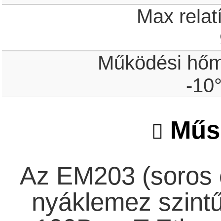
Max relat
Működési hőm
-10
Műsz
Az EM203 (soros 
nyáklemez szintű