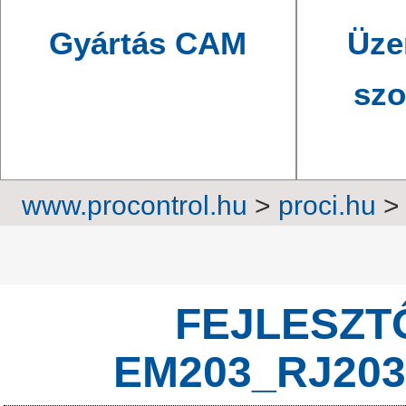
Gyártás CAM
Üze
szo
www.procontrol.hu
>
proci.hu
Adatátviteli eszközök, k
FEJLESZT
EM203_RJ203