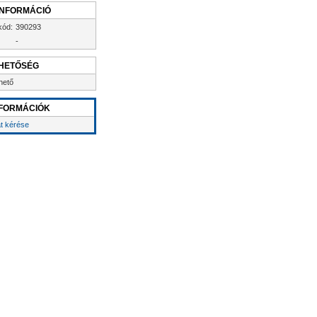
INFORMÁCIÓ
kód:
390293
-
HETŐSÉG
hető
FORMÁCIÓK
at kérése