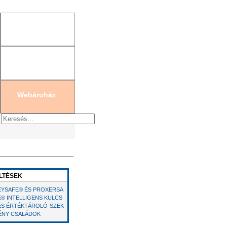
gisztráció
|
Új jelszó generálás
Webáruház
LTÉSEK
EYSAFE® ÉS PROXERSA
E® INTELLIGENS KULCS
 ÉS ÉRTÉKTÁROLÓ-SZEK
ÉNY CSALÁDOK