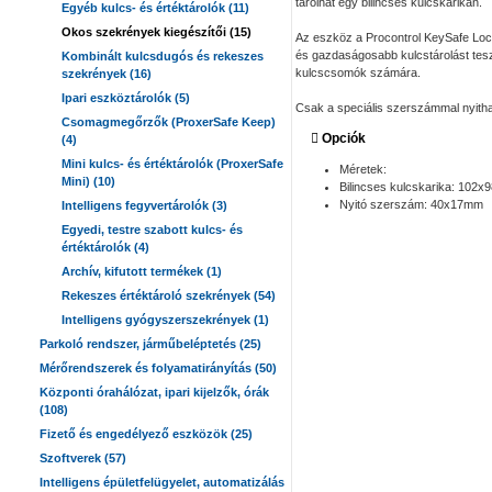
tárolhat egy bilincses kulcskarikán.
Egyéb kulcs- és értéktárolók (11)
Okos szekrények kiegészítői (15)
Az eszköz a Procontrol KeySafe Lock
és gazdaságosabb kulcstárolást tesz
Kombinált kulcsdugós és rekeszes
kulcscsomók számára.
szekrények (16)
Ipari eszköztárolók (5)
Csak a speciális szerszámmal nyithat
Csomagmegőrzők (ProxerSafe Keep)
Opciók
(4)
Mini kulcs- és értéktárolók (ProxerSafe
Méretek:
Mini) (10)
Bilincses kulcskarika: 102
Nyitó szerszám: 40x17mm
Intelligens fegyvertárolók (3)
Egyedi, testre szabott kulcs- és
értéktárolók (4)
Archív, kifutott termékek (1)
Rekeszes értéktároló szekrények (54)
Intelligens gyógyszerszekrények (1)
Parkoló rendszer, járműbeléptetés (25)
Mérőrendszerek és folyamatirányítás (50)
Központi órahálózat, ipari kijelzők, órák
(108)
Fizető és engedélyező eszközök (25)
Szoftverek (57)
Intelligens épületfelügyelet, automatizálás