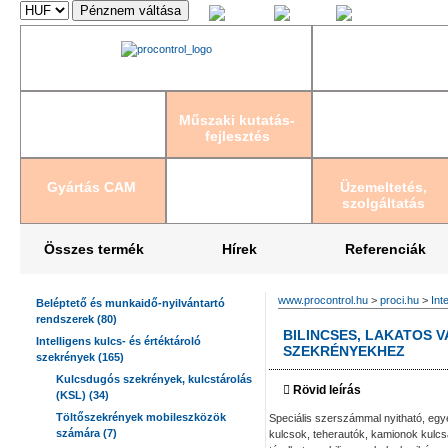
Magyar
English
Deutsch
Műszaki kutatás-
fejlesztés
Gyártás CAM
Üzemeltetés,
szolgáltatás
Összes termék
Hírek
Referenciák
www.procontrol.hu
>
proci.hu
>
Int
Beléptető és munkaidő-nyilvántartó
rendszerek (80)
BILINCSES, LAKATOS 
Intelligens kulcs- és értéktároló
SZEKRÉNYEKHEZ
szekrények (165)
Kulcsdugós szekrények, kulcstárolás
Rövid leírás
(KSL) (34)
Töltőszekrények mobileszközök
Speciális szerszámmal nyitható, egye
számára (7)
kulcsok, teherautók, kamionok kulcsa