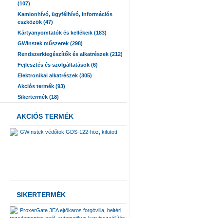
(107)
Kamionhívó, ügyfélhívó, információs
eszközök (47)
Kártyanyomtatók és kellékeik (183)
GWInstek műszerek (298)
Rendszerkiegészítők és alkatrészek (212)
Fejlesztés és szolgáltatások (6)
Elektronikai alkatrészek (305)
Akciós termék (93)
Sikertermék (18)
AKCIÓS TERMÉK
GWInstek védőtok GDS-122-höz, kifutott
SIKERTERMÉK
ProxerGate 3EA ejtőkaros forgóvilla, beltéri,