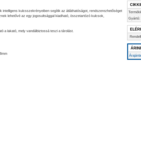
CIKK
 intelligens kulcsszekrényeiben segítik az átláthatóságot, rendszerezhetőséget
Termék
nek lehetővé az egy jogosultsággal kiadható, összetartózó kulcsok,
Gyártó:
ELÉR
ó a lakató, mely vandálbiztossá teszi a tárolást.
Rendel
ÁRIN
x98mm
Árajánl