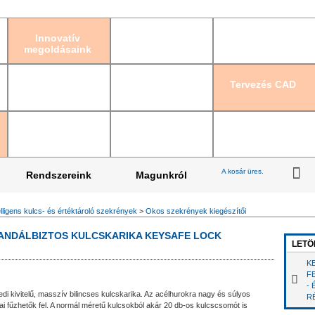
Bejelentkezés
|
Re
Innovatív
megoldásaink
Tervezés CAD
A kosár üres.
Rendszereink
Magunkról
elligens kulcs- és értéktároló szekrények
>
Okos szekrények kiegészítői
VANDÁLBIZTOS KULCSKARIKA KEYSAFE LOCK
LETÖ
K
F
-
di kivitelű, masszív bilincses kulcskarika. Az acélhurokra nagy és súlyos
R
i fűzhetők fel. A normál méretű kulcsokból akár 20 db-os kulcscsomót is