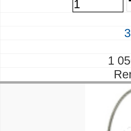
3
1 0
Re