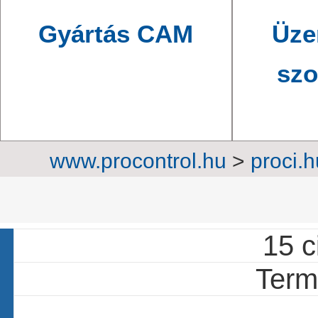
Gyártás CAM
Üze
szo
www.procontrol.hu
>
proci.h
szekrények
>
Oko
15 c
Termé