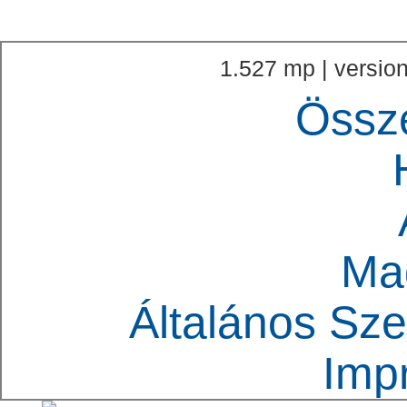
1.527 mp | version
Össz
Ma
Általános Sze
Imp