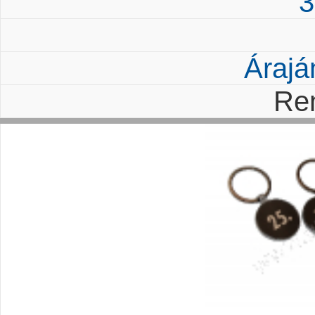
3
Árajá
Re