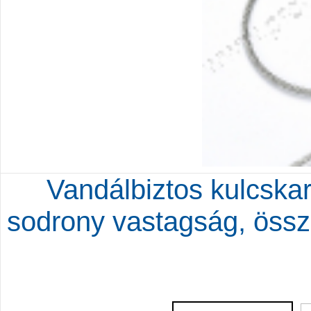
Vandálbiztos kulcska
sodrony vastagság, öss