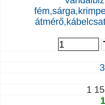
Vandálbiz
fém,sárga,krimp
átmérő,kábelcsa
3
1 1