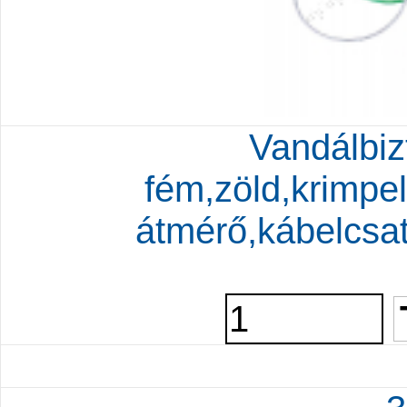
Vandálbiz
fém,zöld,krimpe
átmérő,kábelcsa