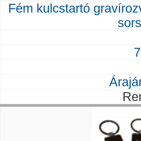
Fém kulcstartó gravírozv
sor
7
Árajá
Re