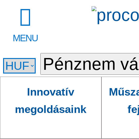
MENU
Innovatív
Műsza
megoldásaink
fe