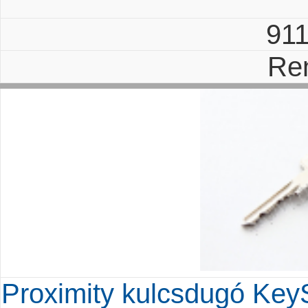
91
Re
Proximity kulcsdugó Key