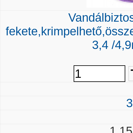
Vandálbiztos
fekete,krimpelhető,össz
3,4 /4
3
1 1