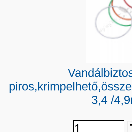
Vandálbiztos
piros,krimpelhető,össz
3,4 /4