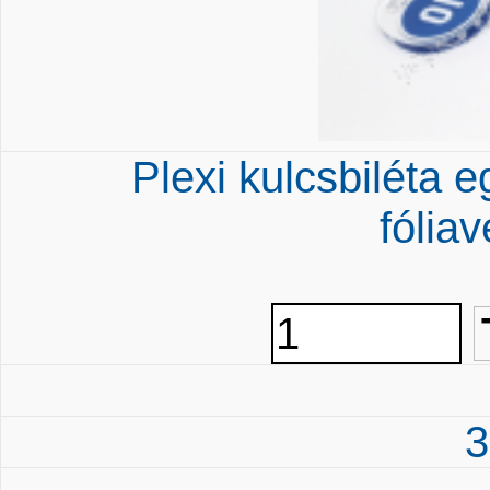
Plexi kulcsbiléta 
fólia
3