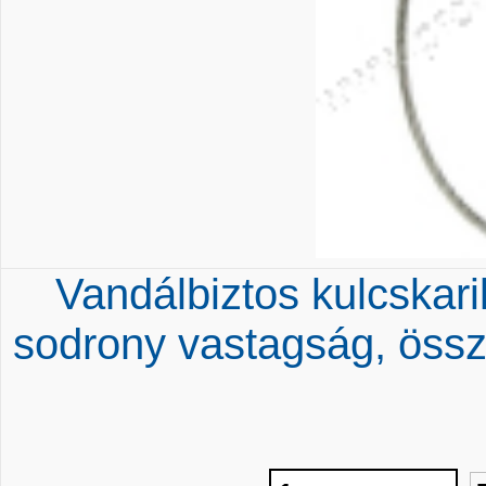
Vandálbiztos kulcskar
sodrony vastagság, öss