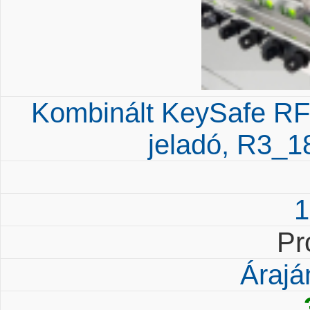
Kombinált KeySafe RF
jeladó, R3_1
1
Pr
Árajá