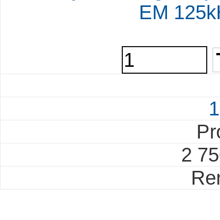
EM 125k
1
Pr
2 7
Re