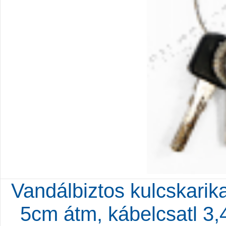
Vandálbiztos kulcskarik
5cm átm, kábelcsatl 3