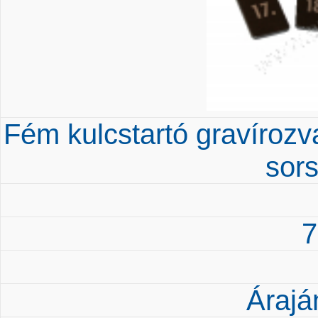
Fém kulcstartó gravírozva
sor
7
Árajá