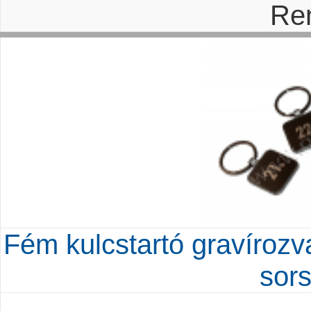
Re
Fém kulcstartó gravírozva
sor