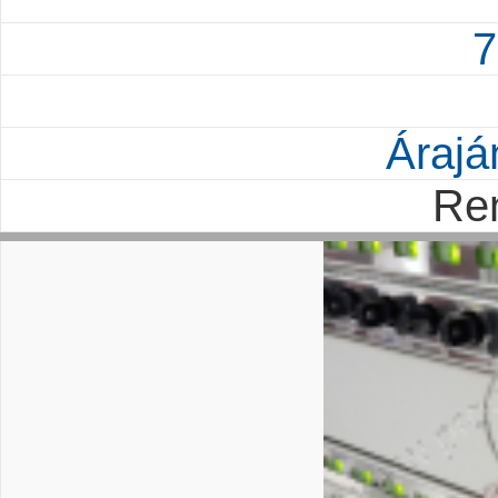
7
Árajá
Re