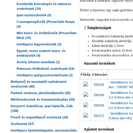
kulcsokat a karikáról. Egyszer hasz
Kombinált kulcsdugós és rekeszes
szekrények (16)
Ehhez a típushoz egy saját gyártás
Ipari eszköztárolók (5)
Nehezebb, nagyobb kulcscsomók számá
Csomagmegőrzők (ProxerSafe Keep)
(4)
Tulajdonságok
Mini kulcs- és értéktárolók (ProxerSafe
A csatlakozó kábelvég átmé
Mini) (10)
Kisebbik kábelvég átmérője
Intelligens fegyvertárolók (3)
Kábel átmérője 1,5mm
A kulcskarika nyitva 15,8cm
Egyedi, testre szabott kulcs- és
A kulcskarika összezárva, k
értéktárolók (4)
Archív, kifutott termékek (1)
Hasonló termékek
Rekeszes értéktároló szekrények (54)
Főkép
Cikkszám
Intelligens gyógyszerszekrények (1)
Beléptető és munkaidő-nyilvántartó
Vandálbiztos ku
390326
rendszerek (80)
átm. ~390367 V
Vandálbiztos ku
Parkoló rendszer, járműbeléptetés (25)
390368
3,4 /4,9mm átm
Mérőrendszerek és folyamatirányítás (50)
Vandálbiztos ku
390369
Központi órahálózat, ipari kijelzők, órák
3,4 /4,9mm átm
(108)
Vandálbiztos ku
390371
Fizető és engedélyező eszközök (25)
/4,9mm átm VK2
Szoftverek (57)
Ajánlott termékek
Intelligens épületfelügyelet, automatizálás