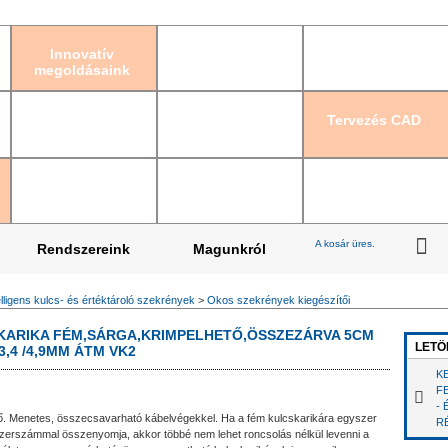
Bejelentkezés
|
Re
Innovatív
megoldásaink
Tervezés CAD
A kosár üres.
Rendszereink
Magunkról
elligens kulcs- és értéktároló szekrények
>
Okos szekrények kiegészítői
KARIKA FÉM,SÁRGA,KRIMPELHETŐ,ÖSSZEZÁRVA 5CM
LETÖ
,4 /4,9MM ÁTM VK2
K
F
-
tő. Menetes, összecsavarható kábelvégekkel. Ha a fém kulcskarikára egyszer
R
ő szerszámmal összenyomja, akkor többé nem lehet roncsolás nélkül levenni a