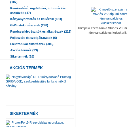
(107)
Kamionhívó, ügyfélhívó, információs
eszközök (47)
Kártyanyomtatók és kellékeik (183)
GWInstek műszerek (298)
Krimpelő szerszám a VK2 és VK3 tí
Rendszerkiegészítők és alkatrészek (212)
fém vandálbiztos kulcskari
Fejlesztés és szolgáltatások (6)
Elektronikai alkatrészek (305)
Akciós termék (93)
Sikertermék (18)
AKCIÓS TERMÉK
Nagytávolságú RFID kártyaolvasó Promag
GP90A-00E, szoftverfrissítés funkció nélküli
példány
SIKERTERMÉK
ProxerPort6-R egyoldalas gyorskapu,