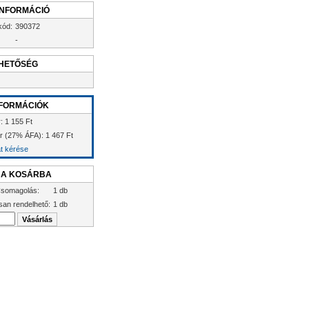
INFORMÁCIÓ
kód:
390372
-
HETŐSÉG
FORMÁCIÓK
: 1 155 Ft
ár (27% ÁFA): 1 467 Ft
at kérése
 A KOSÁRBA
somagolás:
1 db
san rendelhető:
1 db