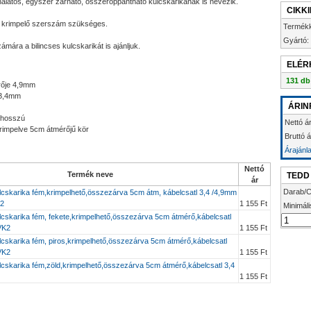
nálatos, egyszer zárható, összeroppantható kulcskarikának is nevezik.
CIKK
ú krimpelő szerszám szükséges.
Termék
Gyártó:
ra a bilincses kulcskarikát is ajánljuk.
ELÉR
131 db
rője 4,9mm
 3,4mm
ÁRIN
 hosszú
Nettó ár
rimpelve 5cm átmérőjű kör
Bruttó 
Árajánl
Nettó
Termék neve
TEDD
ár
Darab/C
lcskarika fém,krimpelhető,összezárva 5cm átm, kábelcsatl 3,4 /4,9mm
K2
1 155 Ft
Minimáli
lcskarika fém, fekete,krimpelhető,összezárva 5cm átmérő,kábelcsatl
 VK2
1 155 Ft
lcskarika fém, piros,krimpelhető,összezárva 5cm átmérő,kábelcsatl
 VK2
1 155 Ft
lcskarika fém,zöld,krimpelhető,összezárva 5cm átmérő,kábelcsatl 3,4
1 155 Ft