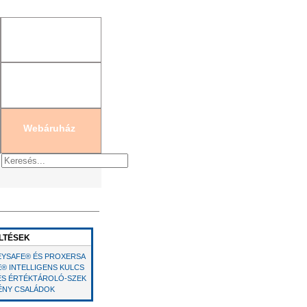
gisztráció
|
Új jelszó generálás
Webáruház
LTÉSEK
EYSAFE® ÉS PROXERSA
E® INTELLIGENS KULCS
 ÉS ÉRTÉKTÁROLÓ-SZEK
ÉNY CSALÁDOK