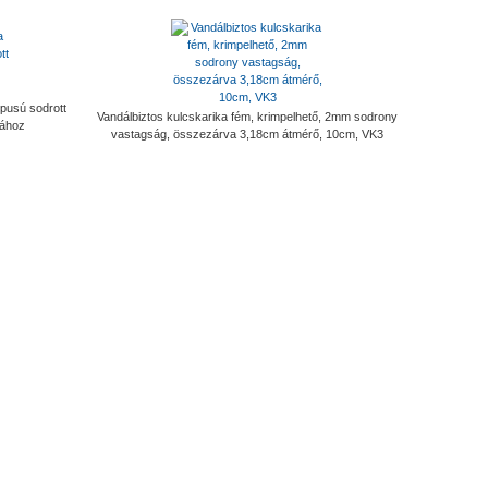
pusú sodrott
Vandálbiztos kulcskarika fém, krimpelhető, 2mm sodrony
kához
vastagság, összezárva 3,18cm átmérő, 10cm, VK3