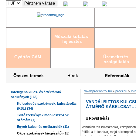
Magyar
English
Deutsch
Műszaki kutatás-
fejlesztés
Gyártás CAM
Üzemeltetés,
szolgáltatás
Összes termék
Hírek
Referenciák
www.procontrol.hu
>
proci.hu
>
Int
Intelligens kulcs- és értéktároló
szekrények (165)
VANDÁLBIZTOS KULCS
Kulcsdugós szekrények, kulcstárolás
ÁTMÉRŐ,KÁBELCSATL 3
(KSL) (34)
Töltőszekrények mobileszközök
Rövid leírás
számára (7)
Egyéb kulcs- és értéktárolók (11)
Vandálbiztos kulcskarika, krimpelhe
felfűzi a kulcsokat, majd a krimpel
Okos szekrények kiegészítői (15)