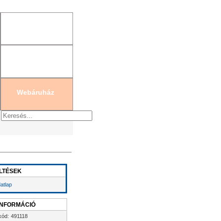
gisztráció
|
Új jelszó generálás
Webáruház
LTÉSEK
atlap
INFORMÁCIÓ
kód:
491118