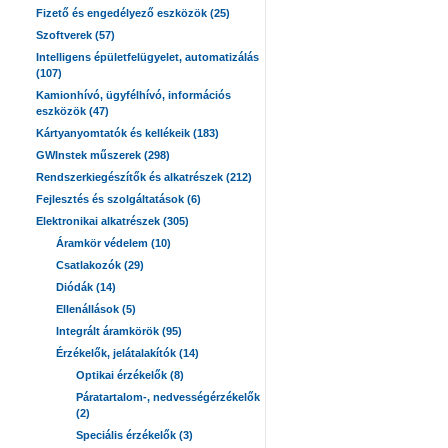
Fizető és engedélyező eszközök (25)
Szoftverek (57)
Intelligens épületfelügyelet, automatizálás
(107)
Kamionhívó, ügyfélhívó, információs
eszközök (47)
Kártyanyomtatók és kellékeik (183)
GWInstek műszerek (298)
Rendszerkiegészítők és alkatrészek (212)
Fejlesztés és szolgáltatások (6)
Elektronikai alkatrészek (305)
Áramkör védelem (10)
Csatlakozók (29)
Diódák (14)
Ellenállások (5)
Integrált áramkörök (95)
Érzékelők, jelátalakítók (14)
Optikai érzékelők (8)
Páratartalom-, nedvességérzékelők
(2)
Speciális érzékelők (3)