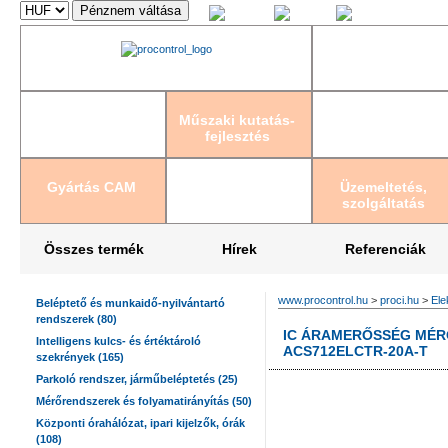
Magyar
English
Deutsch
Műszaki kutatás-
fejlesztés
Gyártás CAM
Üzemeltetés,
szolgáltatás
Összes termék
Hírek
Referenciák
www.procontrol.hu
>
proci.hu
>
Ele
Beléptető és munkaidő-nyilvántartó
rendszerek (80)
IC ÁRAMERŐSSÉG MÉRŐ
Intelligens kulcs- és értéktároló
ACS712ELCTR-20A-T
szekrények (165)
Parkoló rendszer, járműbeléptetés (25)
Mérőrendszerek és folyamatirányítás (50)
Központi órahálózat, ipari kijelzők, órák
(108)