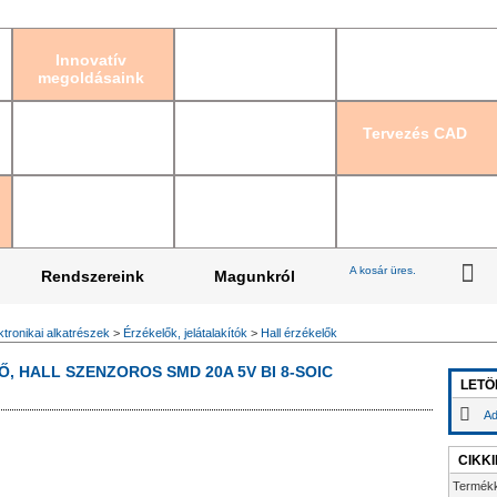
Bejelentkezés
|
Re
Innovatív
megoldásaink
Tervezés CAD
A kosár üres.
Rendszereink
Magunkról
ktronikai alkatrészek
>
Érzékelők, jelátalakítók
>
Hall érzékelők
, HALL SZENZOROS SMD 20A 5V BI 8-SOIC
LETÖ
Ad
CIKK
Termék