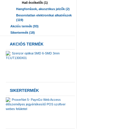
Hall érzékelők (1)
Hangforrások, akusztikus jelzők (2)
Besorolatlan elektronikai alkatrészek
(119)
Akciós termék (93)
Sikertermék (18)
AKCIÓS TERMÉK
Szenzor optikai SMD 6-SMD 3mm
TCUT1300X01
SIKERTERMÉK
ProxerNet 5- PaynGo Web Access
élőszemélyes jegyértékesítő POS szoftver
webes felülettel