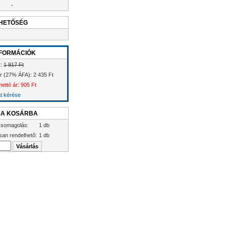
-
HETŐSÉG
FORMÁCIÓK
r:
1 917 Ft
ár (27% ÁFA): 2 435 Ft
nettó ár: 905 Ft
at kérése
 A KOSÁRBA
somagolás:
1 db
san rendelhető:
1 db