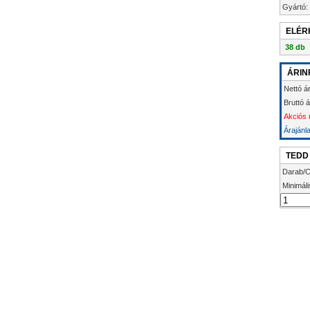
Gyártó:
ELÉR
38 db
ÁRIN
Nettó á
Bruttó 
Akciós 
Árajánl
TEDD
Darab/C
Minimáli