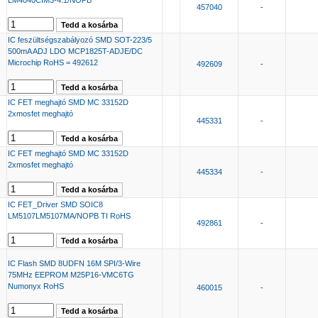
LM4040CIM3-4.1/NOPB
457040
-
IC feszültségszabályozó SMD SOT-223/5
500mA ADJ LDO MCP1825T-ADJE/DC
Microchip RoHS = 492612
492609
-
IC FET meghajtó SMD MC 33152D
2xmosfet meghajtó
445331
-
IC FET meghajtó SMD MC 33152D
2xmosfet meghajtó
445334
-
IC FET_Driver SMD SOIC8
LM5107LM5107MA/NOPB TI RoHS
492861
-
IC Flash SMD 8UDFN 16M SPI/3-Wire
75MHz EEPROM M25P16-VMC6TG
Numonyx RoHS
460015
-