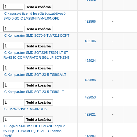
IC kapcsoló üzemű feszültségszabályozó
SMD 8-SOIC LM2594HVM-5.0/NOPB
492566
-
IC Komparátor SMD SC70-6 TLV7211IDCKT
492106
-
IC Komparátor SMD SOT23/5 TS391ILT ST
RoHS IC COMPARATOR SGL LP SOT-23-5
492024
-
IC Komparátor SMD SOT-23-5 TS861AILT
492086
-
IC Komparátor SMD SOT-23-5 TS861ILT
492053
-
IC LM2576HVSX-ADJ/NOPB
492621
-
IC Logikai SMD 8SSOP Dual AND Kapu 2-
6V Sup. TC7W08FU(TE12L,F) Toshiba
RoHS
410094
-