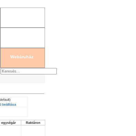
gisztráció
|
Új jelszó generálás
Webáruház
default)
 beállítása
ó egységár
Raktáron