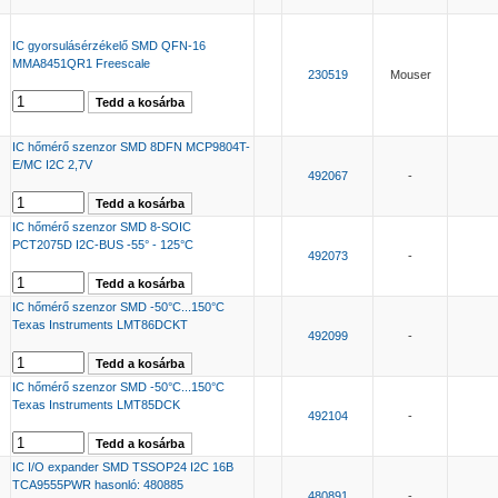
IC gyorsulásérzékelő SMD QFN-16
MMA8451QR1 Freescale
230519
Mouser
IC hőmérő szenzor SMD 8DFN MCP9804T-
E/MC I2C 2,7V
492067
-
IC hőmérő szenzor SMD 8-SOIC
PCT2075D I2C-BUS -55° - 125°C
492073
-
IC hőmérő szenzor SMD -50°C...150°C
Texas Instruments LMT86DCKT
492099
-
IC hőmérő szenzor SMD -50°C...150°C
Texas Instruments LMT85DCK
492104
-
IC I/O expander SMD TSSOP24 I2C 16B
TCA9555PWR hasonló: 480885
480891
-