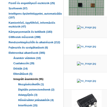
Fizető és engedélyező eszközök (25)
Szoftverek (57)
Intelligens épületfelügyelet, automatizálás
(107)
Kamionhívó, ügyfélhívó, információs
eszközök (47)
Kártyanyomtatók és kellékeik (183)
GWInstek műszerek (298)
Rendszerkiegészítők és alkatrészek (212)
Fejlesztés és szolgáltatások (6)
Elektronikai alkatrészek (305)
Áramkör védelem (10)
Csatlakozók (29)
Diódák (14)
Ellenállások (5)
Integrált áramkörök (95)
Mozgásérzékelők (1)
Digitális potenciométerek (2)
Adatgyűjtés (3)
Hőmérséklet jelátalakítók (4)
Interfészek (15)