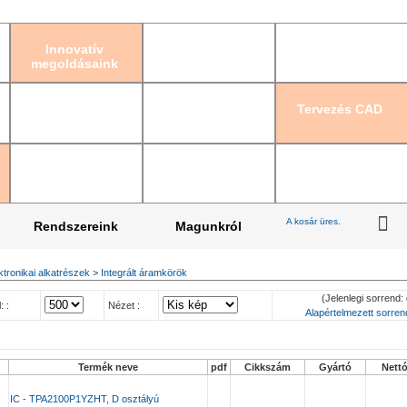
Bejelentkezés
|
Re
Innovatív
megoldásaink
Tervezés CAD
A kosár üres.
Rendszereink
Magunkról
ktronikai alkatrészek
>
Integrált áramkörök
(Jelenlegi sorrend: 
: :
Nézet :
Alapértelmezett sorrend
Termék neve
pdf
Cikkszám
Gyártó
Nett
IC - TPA2100P1YZHT, D osztályú