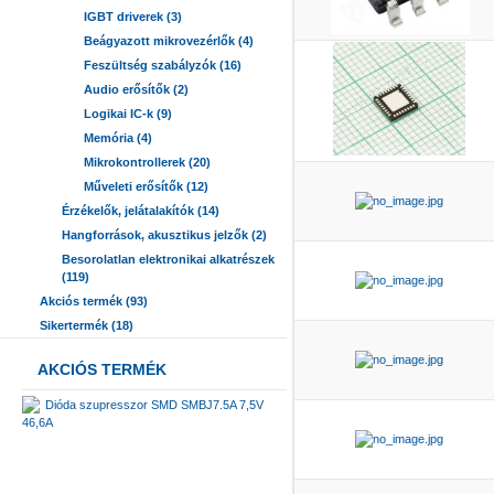
IGBT driverek (3)
Beágyazott mikrovezérlők (4)
Feszültség szabályzók (16)
Audio erősítők (2)
Logikai IC-k (9)
Memória (4)
Mikrokontrollerek (20)
Műveleti erősítők (12)
Érzékelők, jelátalakítók (14)
Hangforrások, akusztikus jelzők (2)
Besorolatlan elektronikai alkatrészek
(119)
Akciós termék (93)
Sikertermék (18)
AKCIÓS TERMÉK
Dióda szupresszor SMD SMBJ7.5A 7,5V
46,6A