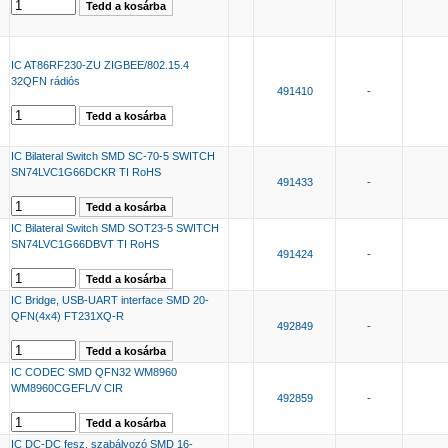
IC AT86RF230-ZU ZIGBEE/802.15.4
32QFN rádiós
491410
-
IC Bilateral Switch SMD SC-70-5 SWITCH
SN74LVC1G66DCKR TI RoHS
491433
-
IC Bilateral Switch SMD SOT23-5 SWITCH
SN74LVC1G66DBVT TI RoHS
491424
-
IC Bridge, USB-UART interface SMD 20-
QFN(4x4) FT231XQ-R
492849
-
IC CODEC SMD QFN32 WM8960
WM8960CGEFL/V CIR
492859
-
IC DC-DC fesz. szabályozó SMD 16-