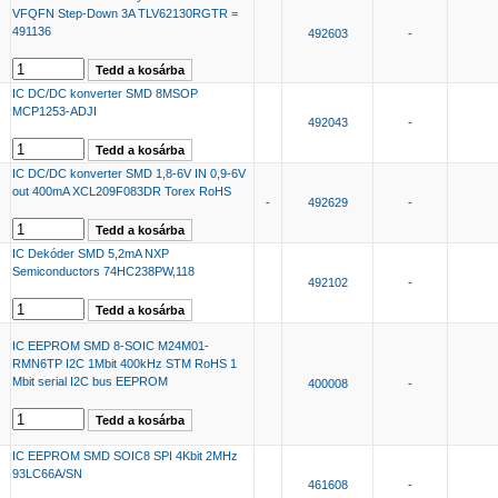
VFQFN Step-Down 3A TLV62130RGTR =
491136
492603
-
IC DC/DC konverter SMD 8MSOP
MCP1253-ADJI
492043
-
IC DC/DC konverter SMD 1,8-6V IN 0,9-6V
out 400mA XCL209F083DR Torex RoHS
-
492629
-
IC Dekóder SMD 5,2mA NXP
Semiconductors 74HC238PW,118
492102
-
IC EEPROM SMD 8-SOIC M24M01-
RMN6TP I2C 1Mbit 400kHz STM RoHS 1
Mbit serial I2C bus EEPROM
400008
-
IC EEPROM SMD SOIC8 SPI 4Kbit 2MHz
93LC66A/SN
461608
-