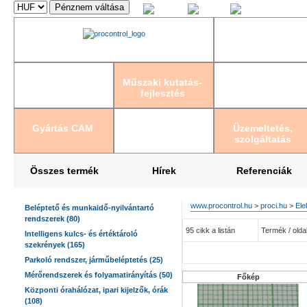
Magyar
English
Deutsch
Műszaki kutatás-
fejlesztés
Gyártás CAM
Üzemeltetés,
szolgáltatás
Összes termék
Hírek
Referenciák
www.procontrol.hu
>
proci.hu
>
Ele
Beléptető és munkaidő-nyilvántartó
rendszerek (80)
95 cikk a listán
Termék / oldal
Intelligens kulcs- és értéktároló
szekrények (165)
Parkoló rendszer, járműbeléptetés (25)
Mérőrendszerek és folyamatirányítás (50)
Főkép
Központi órahálózat, ipari kijelzők, órák
(108)