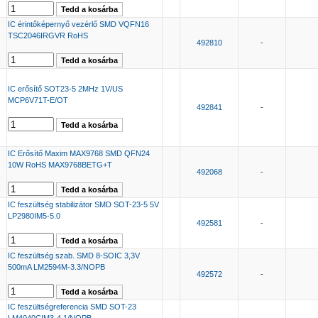
IC érintőképernyő vezérlő SMD VQFN16
TSC2046IRGVR RoHS
492810
-
IC erősítő SOT23-5 2MHz 1V/US
MCP6V71T-E/OT
492841
-
IC Erősítő Maxim MAX9768 SMD QFN24
10W RoHS MAX9768BETG+T
492068
-
IC feszültség stabilizátor SMD SOT-23-5 5V
LP2980IM5-5.0
492581
-
IC feszültség szab. SMD 8-SOIC 3,3V
500mA LM2594M-3.3/NOPB
492572
-
IC feszültségreferencia SMD SOT-23