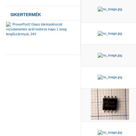
SIKERTERMÉK
ProxerPort2 Glass tükörpolírozott
rozsdamentes acél motoros kapu 1 üveg
lengőszárnnyal, 24V