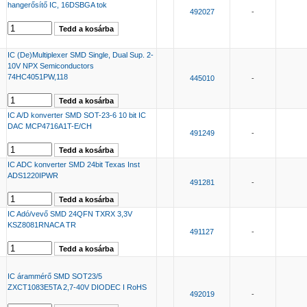
hangerősítő IC, 16DSBGA tok
492027
-
IC (De)Multiplexer SMD Single, Dual Sup. 2-
10V NPX Semiconductors
74HC4051PW,118
445010
-
IC A/D konverter SMD SOT-23-6 10 bit IC
DAC MCP4716A1T-E/CH
491249
-
IC ADC konverter SMD 24bit Texas Inst
ADS1220IPWR
491281
-
IC Adó/vevő SMD 24QFN TXRX 3,3V
KSZ8081RNACA TR
491127
-
IC árammérő SMD SOT23/5
ZXCT1083E5TA 2,7-40V DIODEC I RoHS
492019
-