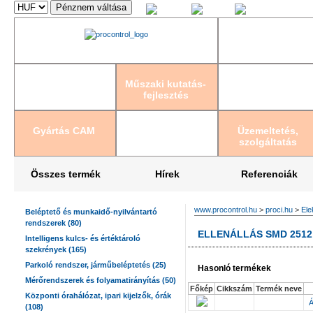
Magyar
English
Deutsch
Műszaki kutatás-
fejlesztés
Gyártás CAM
Üzemeltetés,
szolgáltatás
Összes termék
Hírek
Referenciák
www.procontrol.hu
>
proci.hu
>
Ele
Beléptető és munkaidő-nyilvántartó
rendszerek (80)
ELLENÁLLÁS SMD 2512
Intelligens kulcs- és értéktároló
szekrények (165)
Parkoló rendszer, járműbeléptetés (25)
Hasonló termékek
Mérőrendszerek és folyamatirányítás (50)
Főkép
Cikkszám
Termék neve
Központi órahálózat, ipari kijelzők, órák
Á
(108)