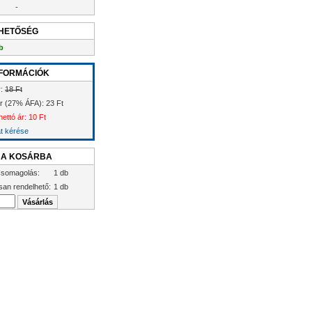
-
HETŐSÉG
b
FORMÁCIÓK
r:
18 Ft
ár (27% ÁFA): 23 Ft
ettó ár: 10 Ft
at kérése
 A KOSÁRBA
somagolás:
1 db
san rendelhető:
1 db