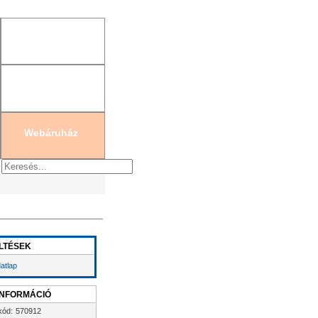
gisztráció
|
Új jelszó generálás
Webáruház
LTÉSEK
atlap
INFORMÁCIÓ
kód:
570912