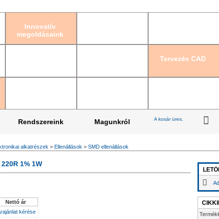
Bejelentkezés
|
Re
Innovatív
megoldásaink
Tervezés CAD
A kosár üres.
Rendszereink
Magunkról
ktronikai alkatrészek
>
Ellenállások
>
SMD ellenállások
 220R 1% 1W
LETÖ
Ad
Nettó ár
CIKK
rajánlat kérése
Termék