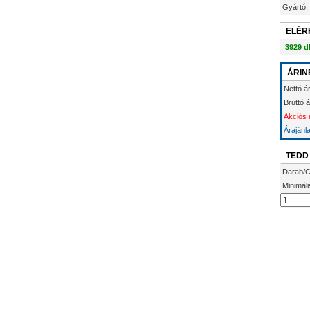
Gyártó:
ELÉR
3929 d
ÁRIN
Nettó á
Bruttó 
Akciós n
Árajánl
TEDD
Darab/C
Minimáli