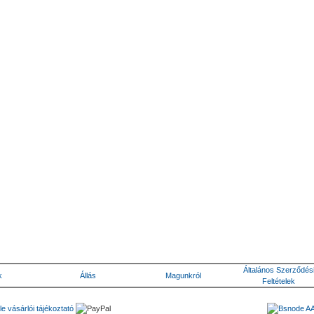
Általános Szerződés
k
Állás
Magunkról
Feltételek