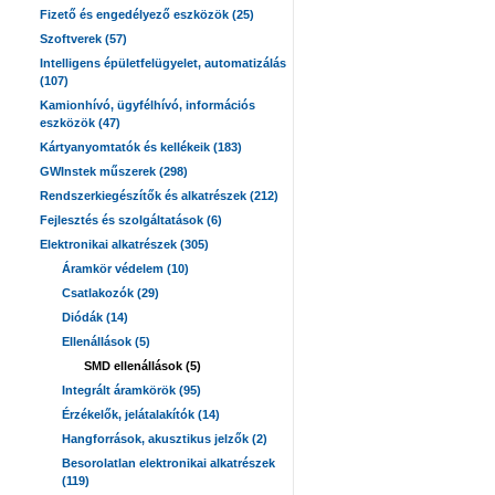
Fizető és engedélyező eszközök (25)
Szoftverek (57)
Intelligens épületfelügyelet, automatizálás
(107)
Kamionhívó, ügyfélhívó, információs
eszközök (47)
Kártyanyomtatók és kellékeik (183)
GWInstek műszerek (298)
Rendszerkiegészítők és alkatrészek (212)
Fejlesztés és szolgáltatások (6)
Elektronikai alkatrészek (305)
Áramkör védelem (10)
Csatlakozók (29)
Diódák (14)
Ellenállások (5)
SMD ellenállások (5)
Integrált áramkörök (95)
Érzékelők, jelátalakítók (14)
Hangforrások, akusztikus jelzők (2)
Besorolatlan elektronikai alkatrészek
(119)