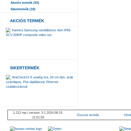
Akciós termék (93)
Sikertermék (18)
AKCIÓS TERMÉK
Kamera Samsung vandálbiztos dóm IP66
SCV-3080P composite video out
SIKERTERMÉK
AnaClock51-E analóg óra, 50 cm átm, arab
számlapos, Poe táplálással, Ethernet
csatlakozással
1.212 mp | version: 3.1 2024.08.15.
Összes termék
Híre
11:51:50