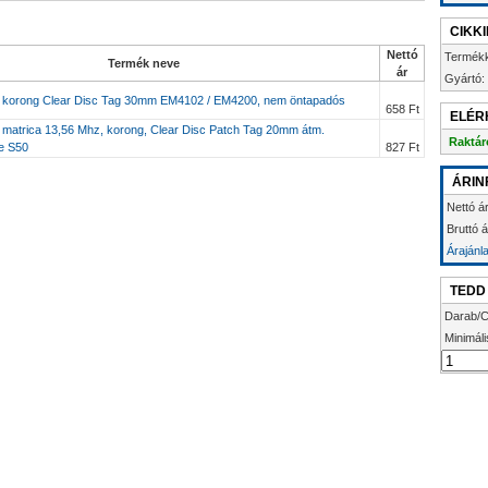
CIKK
Nettó
Termék
Termék neve
ár
Gyártó:
dó korong Clear Disc Tag 30mm EM4102 / EM4200, nem öntapadós
658 Ft
ELÉR
ó matrica 13,56 Mhz, korong, Clear Disc Patch Tag 20mm átm.
Raktár
re S50
827 Ft
ÁRIN
Nettó ár
Bruttó 
Árajánl
TEDD
Darab/C
Minimáli