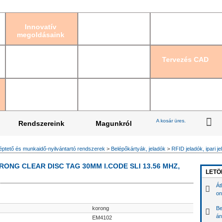
Bejelentkezés
|
Re
Innovatív
megoldásaink
Tervezés CAD
A kosár üres.
Rendszereink
Magunkról
éptető és munkaidő-nyilvántartó rendszerek
>
Belépőkártyák, jeladók
>
RFID jeladók, ipari j
ONG CLEAR DISC TAG 30MM I.CODE SLI 13.56 MHZ,
LETÖ
Át
on
korong
Be
án
EM4102