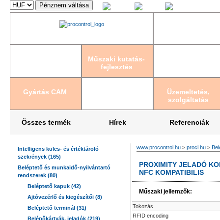
Magyar
English
Deutsch
Műszaki kutatás-
fejlesztés
Gyártás CAM
Üzemeltetés,
szolgáltatás
Összes termék
Hírek
Referenciák
www.procontrol.hu
>
proci.hu
>
Bel
Intelligens kulcs- és értéktároló
szekrények (165)
PROXIMITY JELADÓ KOR
Beléptető és munkaidő-nyilvántartó
NFC KOMPATIBILIS
rendszerek (80)
Beléptető kapuk (42)
Műszaki jellemzők:
Ajtóvezérlő és kiegészítői (8)
Tokozás
Beléptető terminál (31)
RFID encoding
Belépőkártyák, jeladók (219)