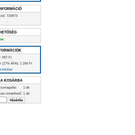
INFORMÁCIÓ
kód:
720973
-
HETŐSÉG
on
FORMÁCIÓK
: 997 Ft
ár (27% ÁFA): 1 266 Ft
at kérése
 A KOSÁRBA
somagolás:
1 db
san rendelhető:
1 db