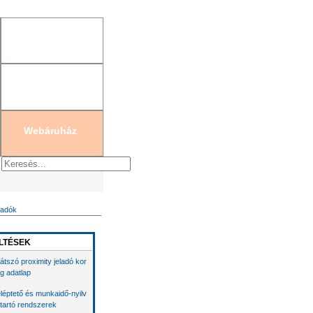
gisztráció
|
Új jelszó generálás
Webáruház
eladók
LTÉSEK
látszó proximity jeladó kor
g adatlap
léptető és munkaidő-nyilv
tartó rendszerek