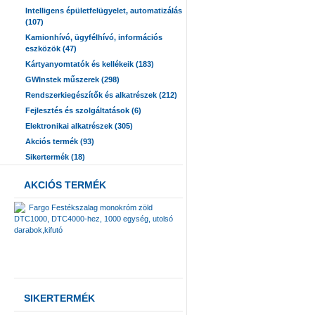
Intelligens épületfelügyelet, automatizálás
(107)
Kamionhívó, ügyfélhívó, információs
eszközök (47)
Kártyanyomtatók és kellékeik (183)
GWInstek műszerek (298)
Rendszerkiegészítők és alkatrészek (212)
Fejlesztés és szolgáltatások (6)
Elektronikai alkatrészek (305)
Akciós termék (93)
Sikertermék (18)
AKCIÓS TERMÉK
Fargo Festékszalag monokróm zöld
DTC1000, DTC4000-hez, 1000 egység, utolsó
darabok,kifutó
SIKERTERMÉK