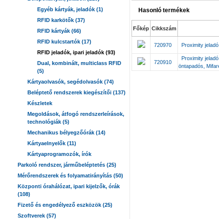
Egyéb kártyák, jeladók (1)
Hasonló termékek
RFID karkötők (37)
Főkép
Cikkszám
RFID kártyák (66)
RFID kulcstartók (17)
720970
Proximity jela
RFID jeladók, ipari jeladók (93)
Proximity jelad
720910
Dual, kombinált, multiclass RFID
öntapadós, Mifa
(5)
Kártyaolvasók, segédolvasók (74)
Beléptető rendszerek kiegészítői (137)
Készletek
Megoldások, átfogó rendszerleírások,
technológiák (5)
Mechanikus bélyegzőórák (14)
Kártyaelnyelők (11)
Kártyaprogramozók, írók
Parkoló rendszer, járműbeléptetés (25)
Mérőrendszerek és folyamatirányítás (50)
Központi órahálózat, ipari kijelzők, órák
(108)
Fizető és engedélyező eszközök (25)
Szoftverek (57)