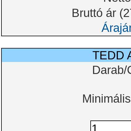
Bruttó ár (
Árajá
TEDD 
Darab/
Minimális