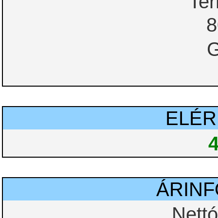
Te
8
G
ELÉ
ÁRIN
Nettó