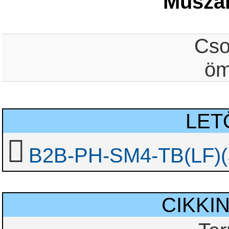
Műszak
Cso
öm
LET
B2B-PH-SM4-TB(LF)(
CIKKI