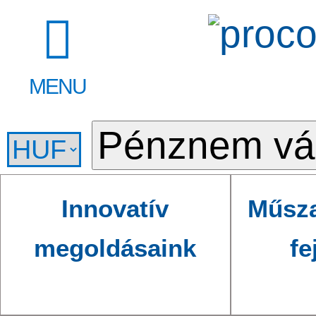
MENU
Innovatív
Műsza
megoldásaink
fe