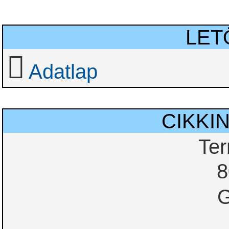
LET
Adatlap
CIKKI
Te
8
G