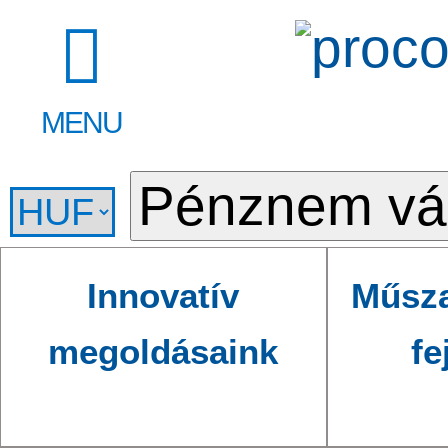
MENU
Innovatív
Műsza
megoldásaink
fe