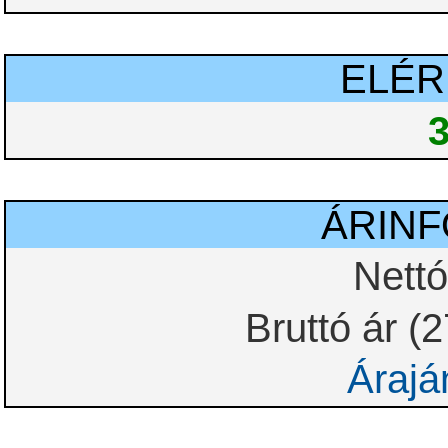
ELÉ
ÁRIN
Nettó
Bruttó ár (
Árajá