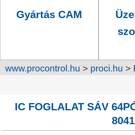
Gyártás CAM
Üze
szo
www.procontrol.hu
>
proci.hu
>
elektron
IC FOGLALAT SÁV 64P
8041