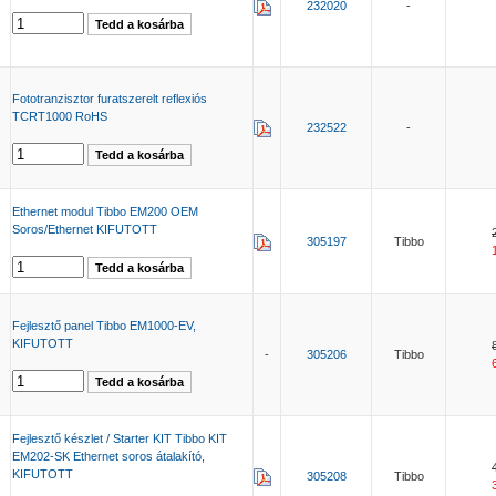
232020
-
Fototranzisztor furatszerelt reflexiós
TCRT1000 RoHS
232522
-
Ethernet modul Tibbo EM200 OEM
Soros/Ethernet KIFUTOTT
305197
Tibbo
Fejlesztő panel Tibbo EM1000-EV,
KIFUTOTT
-
305206
Tibbo
Fejlesztő készlet / Starter KIT Tibbo KIT
EM202-SK Ethernet soros átalakító,
KIFUTOTT
305208
Tibbo