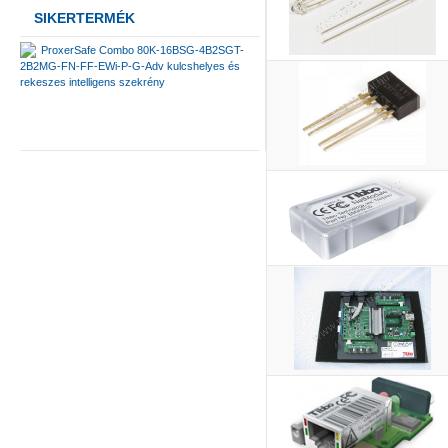
SIKERTERMÉK
ProxerSafe Combo 80K-16BSG-4B2SGT-
2B2MG-FN-FF-EWi-P-G-Adv kulcshelyes és
rekeszes intelligens szekrény