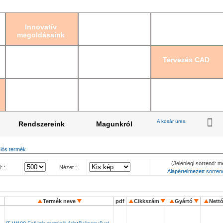
Bejelentkezés
|
Re
Innovatív
megoldásaink
Tervezés CAD
A kosár üres.
Rendszereink
Magunkról
iós termék
(Jelenlegi sorrend: 
: :
Nézet :
Alapértelmezett sorrend
Termék neve
pdf
Cikkszám
Gyártó
Nett