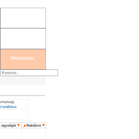
gisztráció
|
Új jelszó generálás
Webáruház
mennyiseg)
 beállítása
ó egységár
Raktáron