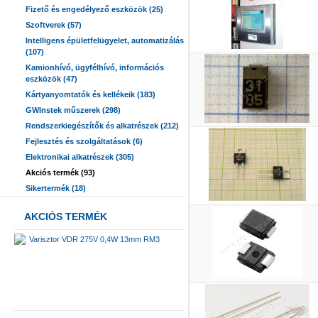
Fizető és engedélyező eszközök (25)
Szoftverek (57)
Intelligens épületfelügyelet, automatizálás
(107)
Kamionhívó, ügyfélhívó, információs
eszközök (47)
Kártyanyomtatók és kellékeik (183)
GWInstek műszerek (298)
Rendszerkiegészítők és alkatrészek (212)
Fejlesztés és szolgáltatások (6)
Elektronikai alkatrészek (305)
Akciós termék (93)
Sikertermék (18)
AKCIÓS TERMÉK
Varisztor VDR 275V 0,4W 13mm RM3