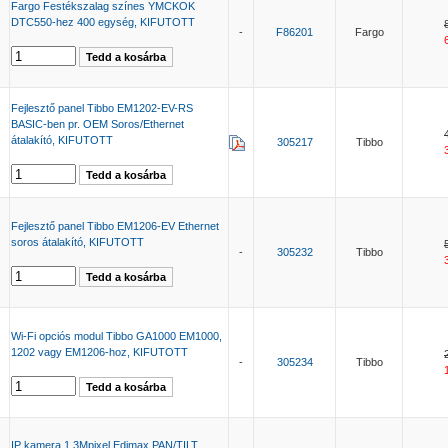
Fargo Festékszalag színes YMCKOK
DTC550-hez 400 egység, KIFUTOTT
-
F86201
Fargo
Fejlesztő panel Tibbo EM1202-EV-RS
BASIC-ben pr. OEM Soros/Ethernet
átalakító, KIFUTOTT
305217
Tibbo
Fejlesztő panel Tibbo EM1206-EV Ethernet
soros átalakító, KIFUTOTT
-
305232
Tibbo
Wi-Fi opciós modul Tibbo GA1000 EM1000,
1202 vagy EM1206-hoz, KIFUTOTT
-
305234
Tibbo
IP kamera 1,3Mpixel Edimax PAN/TILT