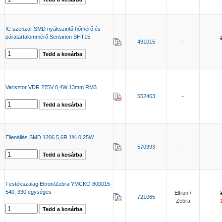
IC szenzor SMD nyákszintű hőmérő és
páratartalommérő Sensirion SHT15
491015
-
Varisztor VDR 275V 0,4W 13mm RM3
552463
-
Ellenállás SMD 1206 5,6R 1% 0,25W
570393
-
Festékszalag Eltron/Zebra YMCKO 800015-
540, 330 egységes
Eltron /
721065
Zebra