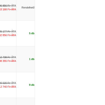
86 856 Ft
+ÁFA
Rendelhető
63 168 Ft+ÁFA
45 177 Ft
+ÁFA
5 db
32 856 Ft+ÁFA
52 738 Ft
+ÁFA
1 db
38 355 Ft+ÁFA
20 020 Ft
+ÁFA
9 db
12 740 Ft+ÁFA