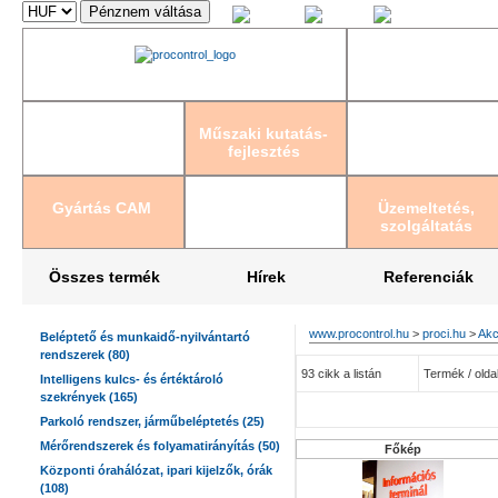
Magyar
English
Deutsch
Műszaki kutatás-
fejlesztés
Gyártás CAM
Üzemeltetés,
szolgáltatás
Összes termék
Hírek
Referenciák
www.procontrol.hu
>
proci.hu
>
Akc
Beléptető és munkaidő-nyilvántartó
rendszerek (80)
93 cikk a listán
Termék / oldal
Intelligens kulcs- és értéktároló
szekrények (165)
Parkoló rendszer, járműbeléptetés (25)
Mérőrendszerek és folyamatirányítás (50)
Főkép
Központi órahálózat, ipari kijelzők, órák
(108)