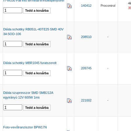
IT-W100 Fali info terminál érintőképenyővel
4
140412
Procontrol
3
Dióda schottky RB051L-40TE25 SMD 40V
3A SOD-106
208510
-
Dióda schottky MBR1045 furatszerelt
209745
-
Dióda szupresszor SMD SMBJ12A
egyirányú 12V 600W 1ms
221002
-
Foto-vevőtranzisztor BPW17N