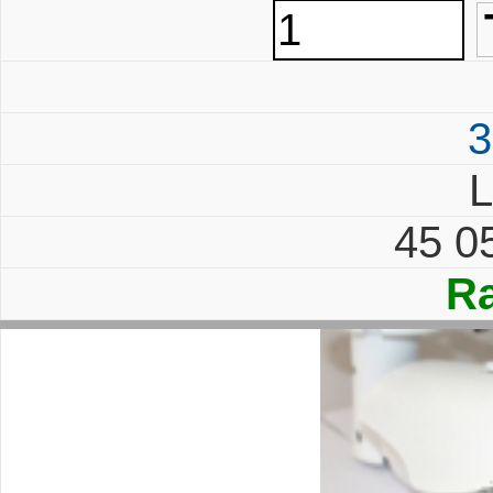
3
L
45 0
Ra