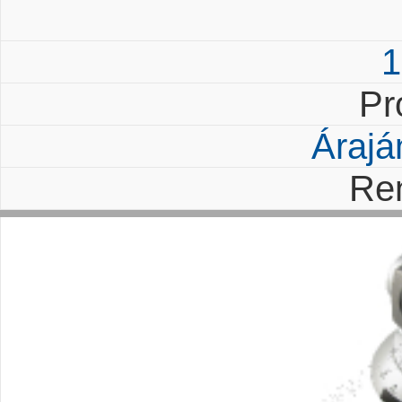
1
Pr
Árajá
Re