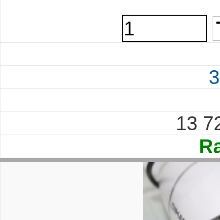
3
13 7
Ra