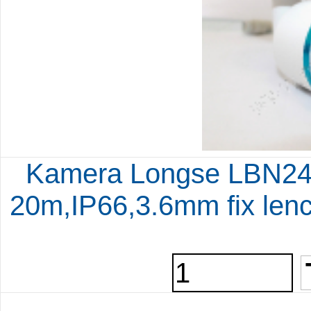
Kamera Longse LBN24S1
20m,IP66,3.6mm fix len