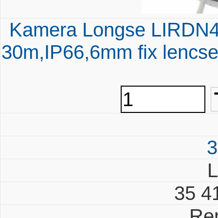
Kamera Longse LIRDN48
30m,IP66,6mm fix lencs
3
L
35 4
Re