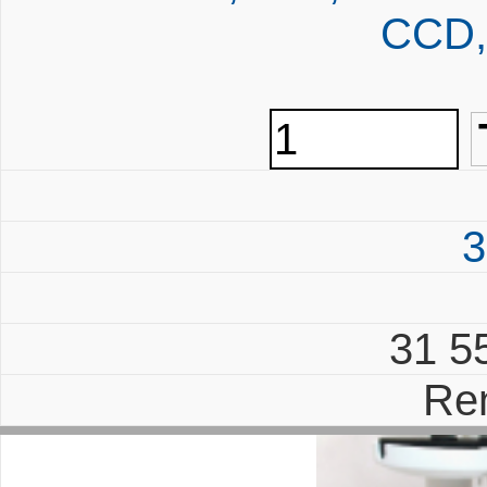
CCD,
3
31 5
Re