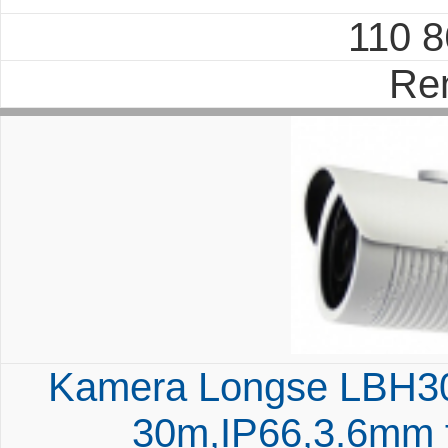
110 
Re
Kamera Longse LBH30S
30m,IP66,3.6mm f