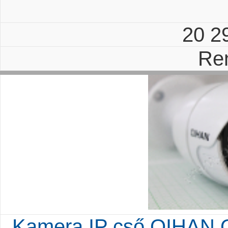
20 2
Re
Kamera IP cső QIHAN 