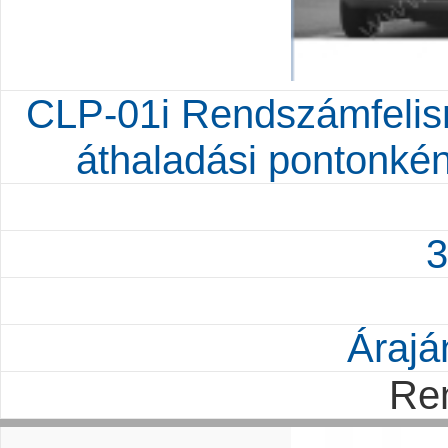
CLP-01i Rendszámfelism
áthaladási pontonké
3
Árajá
Re