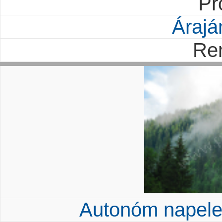
Pr
Árajá
Re
Autonóm napel