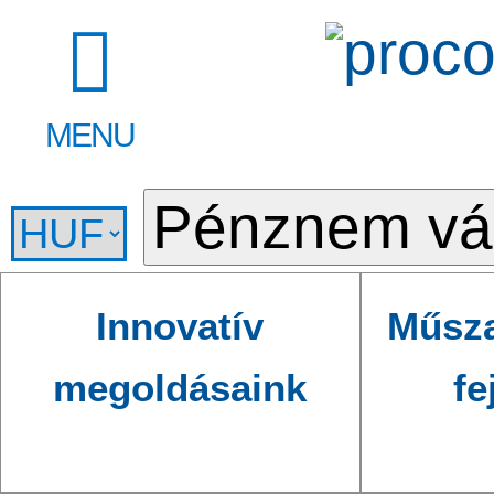
MENU
Innovatív
Műsza
megoldásaink
fe