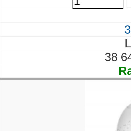
3
L
38 6
Ra