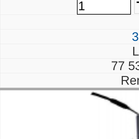
3
L
77 5
Re