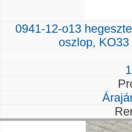
0941-12-o13 hegesztett
oszlop, KO33
1
Pr
Árajá
Re