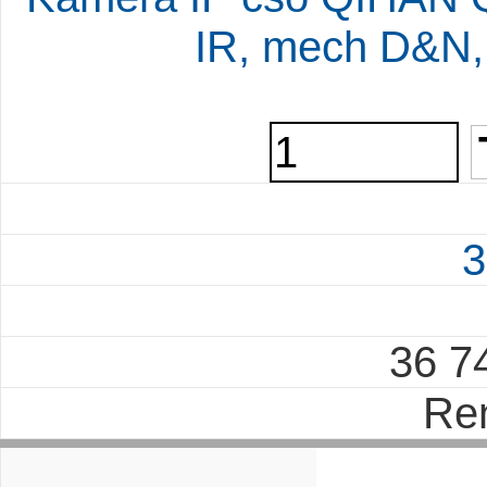
IR, mech D&N,
3
36 7
Re