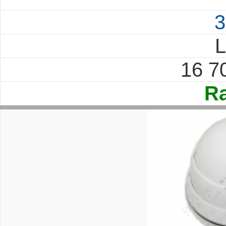
3
L
16 7
Ra