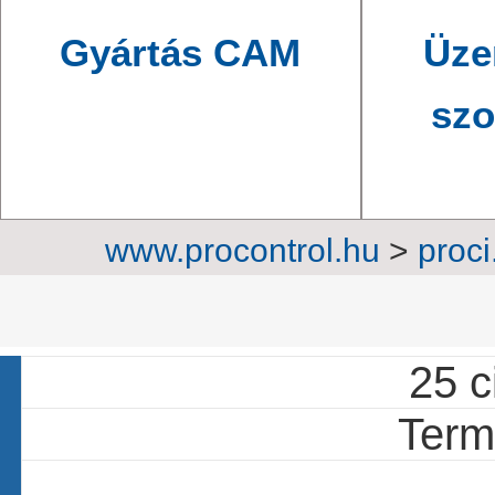
Gyártás CAM
Üze
szo
www.procontrol.hu
>
proci
automatizálás
>
Kame
25 c
Termé