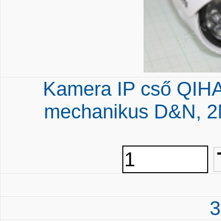
Kamera IP cső QI
mechanikus D&N, 2
3