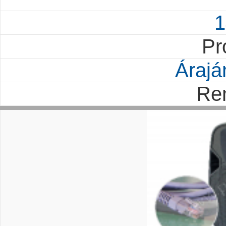
1
Pr
Árajá
Re