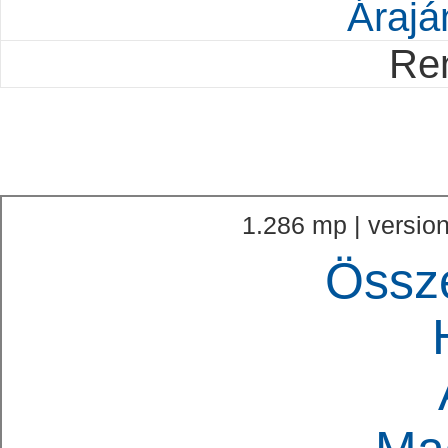
Árajá
Re
1.286 mp | version
Össz