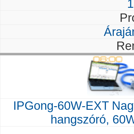
1
Pr
Árajá
Re
IPGong-60W-EXT Nagyte
hangszóró, 60W