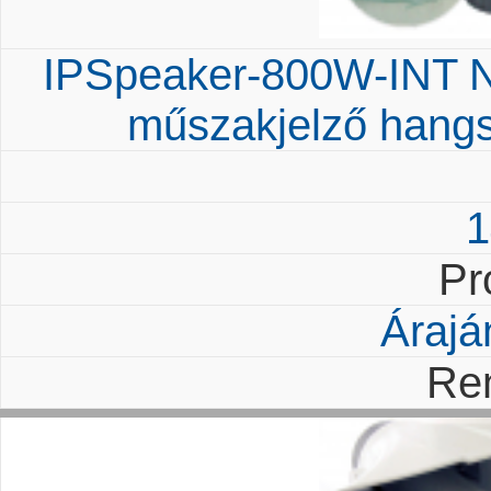
IPSpeaker-800W-INT Na
műszakjelző hangs
1
Pr
Árajá
Re