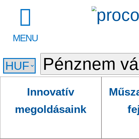
MENU
Innovatív
Műsza
megoldásaink
fe