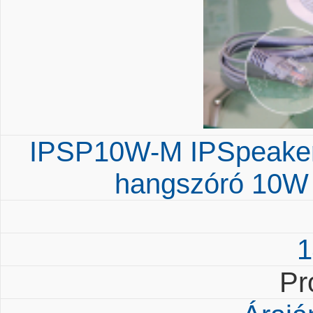
IPSP10W-M IPSpeaker i
hangszóró 10W e
1
Pr