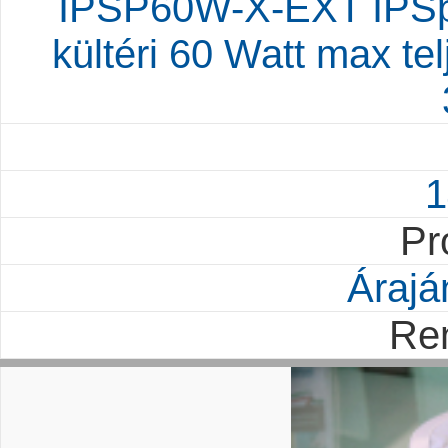
IPSP60W-X-EXT IPSpe
kültéri 60 Watt max 
1
Pr
Árajá
Re