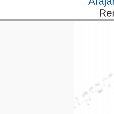
Árajá
Re