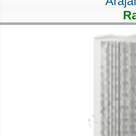
Árajá
Ra