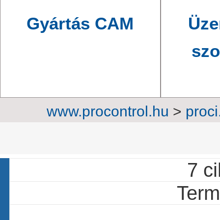
Gyártás CAM
Üze
szo
www.procontrol.hu
>
proci
automatizálás
>
Intellig
7 ci
Termé