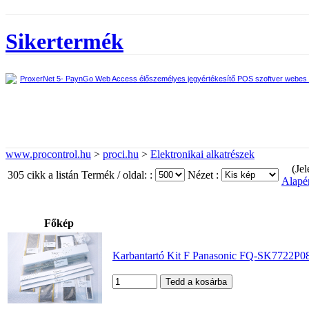
Sikertermék
ProxerNet 5- PaynGo Web Access élőszemélyes jegyértékesítő POS szoftver webes fe
www.procontrol.hu
>
proci.hu
>
Elektronikai alkatrészek
(Jel
305 cikk a listán
Termék / oldal: :
Nézet :
Alapér
Főkép
Karbantartó Kit F Panasonic FQ-SK7722P0