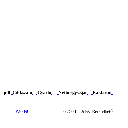
pdf
Cikkszám
Gyártó
Nettó egységár
Raktáron
-
P20890
-
6 750 Ft+ÁFA
Rendelhető