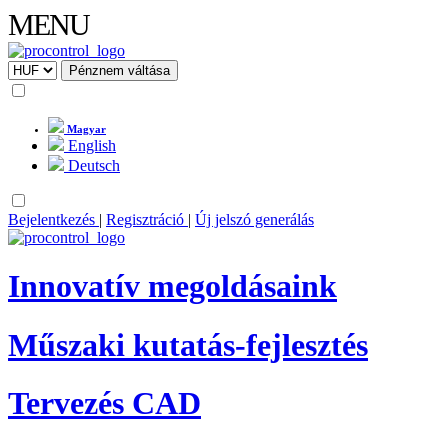
MENU
Magyar
English
Deutsch
Bejelentkezés
|
Regisztráció
|
Új jelszó generálás
Innovatív megoldásaink
Műszaki kutatás-fejlesztés
Tervezés CAD