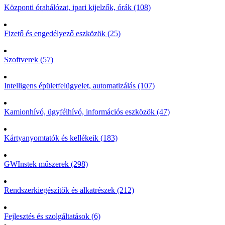
Központi órahálózat, ipari kijelzők, órák (108)
Fizető és engedélyező eszközök (25)
Szoftverek (57)
Intelligens épületfelügyelet, automatizálás (107)
Kamionhívó, ügyfélhívó, információs eszközök (47)
Kártyanyomtatók és kellékeik (183)
GWInstek műszerek (298)
Rendszerkiegészítők és alkatrészek (212)
Fejlesztés és szolgáltatások (6)