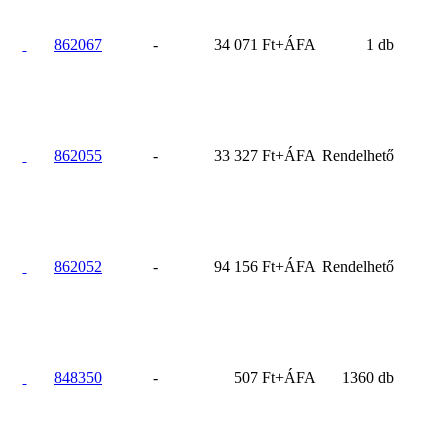
862067
-
34 071 Ft+ÁFA
1 db
862055
-
33 327 Ft+ÁFA
Rendelhető
862052
-
94 156 Ft+ÁFA
Rendelhető
848350
-
507 Ft+ÁFA
1360 db