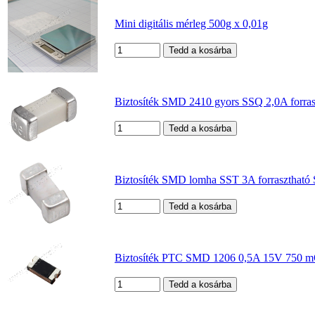
Mini digitális mérleg 500g x 0,01g
Biztosíték SMD 2410 gyors SSQ 2,0A forra
Biztosíték SMD lomha SST 3A forrasztható
Biztosíték PTC SMD 1206 0,5A 15V 750 