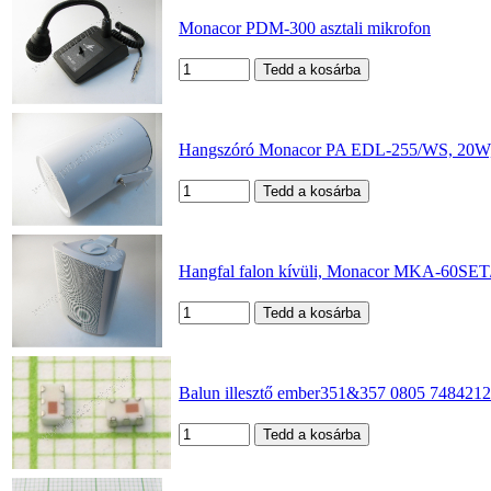
Monacor PDM-300 asztali mikrofon
Hangszóró Monacor PA EDL-255/WS, 20W, 1
Hangfal falon kívüli, Monacor MKA-60SET/
Balun illesztő ember351&357 0805 748421