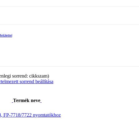
lülettel
enlegi sorrend: cikkszam)
telmezett sorrend beállítása
Termék neve
8, FP-7718/7722 nyomtatókhoz