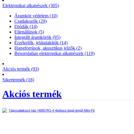
Elektronikai alkatrészek (305)
Áramkör védelem (10)
Csatlakozók (29)
Diódák (14)
Ellenállások (5)
Integrált áramkörök (95)
Érzékelők, jelátalakítók (14)
Hangforrások, akusztikus jelzők (2)
Besorolatlan elektronikai alkatrészek (119)
Akciós termék (93)
Sikertermék (18)
Akciós termék
Tápcsatlakozó ház H6657R1-4 4pólusú dugó lengő Mini-Fit