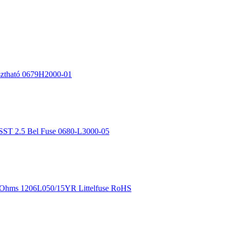
sztható 0679H2000-01
 SST 2.5 Bel Fuse 0680-L3000-05
mOhms 1206L050/15YR Littelfuse RoHS