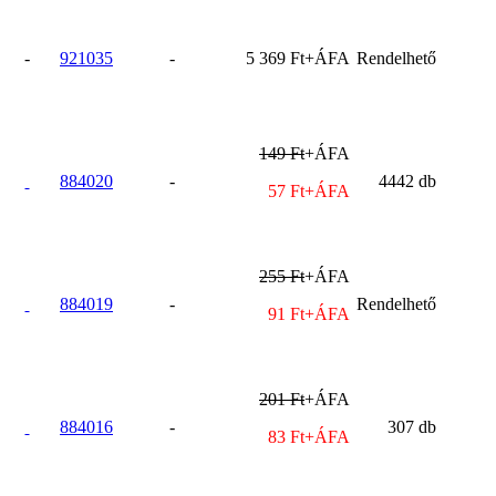
-
921035
-
5 369 Ft+ÁFA
Rendelhető
149 Ft
+ÁFA
884020
-
4442 db
57 Ft+ÁFA
255 Ft
+ÁFA
884019
-
Rendelhető
91 Ft+ÁFA
201 Ft
+ÁFA
884016
-
307 db
83 Ft+ÁFA