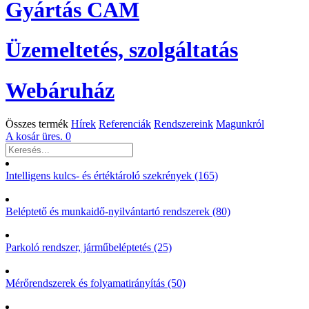
Gyártás CAM
Üzemeltetés, szolgáltatás
Webáruház
Összes termék
Hírek
Referenciák
Rendszereink
Magunkról
A kosár üres.
0
Intelligens kulcs- és értéktároló szekrények (165)
Beléptető és munkaidő-nyilvántartó rendszerek (80)
Parkoló rendszer, járműbeléptetés (25)
Mérőrendszerek és folyamatirányítás (50)