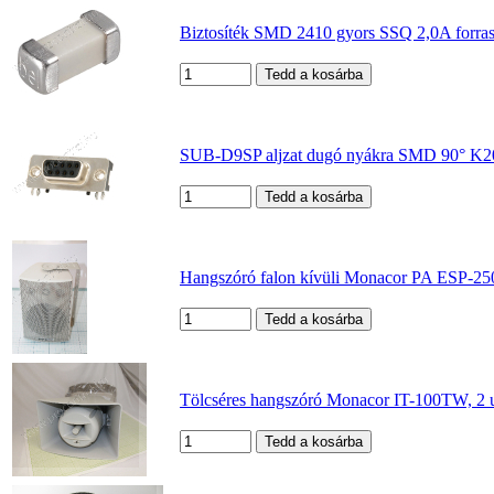
Biztosíték SMD 2410 gyors SSQ 2,0A forra
SUB-D9SP aljzat dugó nyákra SMD 90° 
Hangszóró falon kívüli Monacor PA ESP-
Tölcséres hangszóró Monacor IT-100TW, 2 u