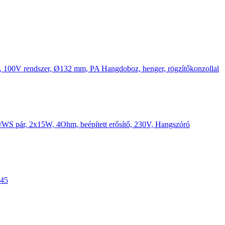
00V rendszer, Ø132 mm, PA Hangdoboz, henger, rögzítőkonzollal
WS pár, 2x15W, 4Ohm, beépített erősítő, 230V, Hangszóró
245