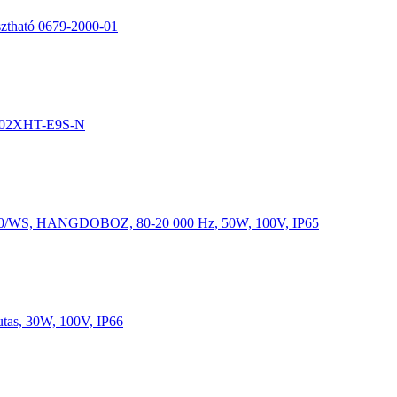
sztható 0679-2000-01
K202XHT-E9S-N
250/WS, HANGDOBOZ, 80-20 000 Hz, 50W, 100V, IP65
tas, 30W, 100V, IP66