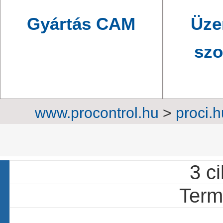
Gyártás CAM
Üze
szo
www.procontrol.hu
>
proci.h
szekrények
>
In
3 ci
Termé