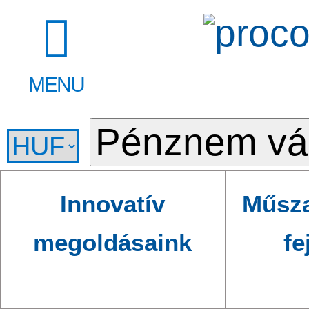
MENU
Innovatív
Műsza
megoldásaink
fe