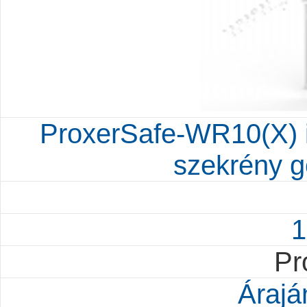
ProxerSafe-WR10(X) int
szekrény g
1
Pr
Árajá