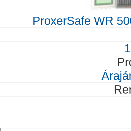
ProxerSafe WR 500
1
Pr
Árajá
Re