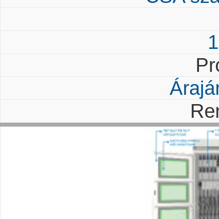
1
Pr
Árajá
Re