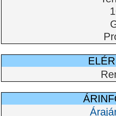
1
G
Pr
ELÉ
Re
ÁRIN
Árajá