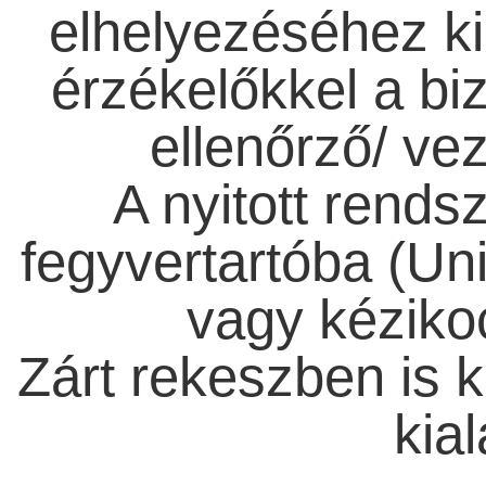
elhelyezéséhez kia
érzékelőkkel a bi
ellenőrző/ ve
A nyitott rendsz
fegyvertartóba (U
vagy kézikoc
Zárt rekeszben is k
kial