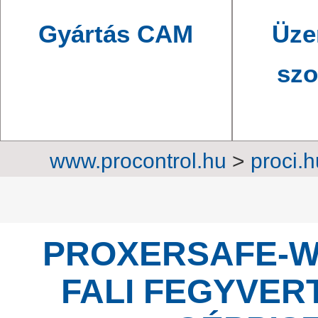
Gyártás CAM
Üze
szo
www.procontrol.hu
>
proci.h
szekrények
>
In
PROXERSAFE-WR
FALI FEGYVE