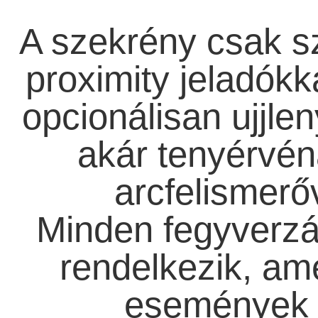
A szekrény csak s
proximity jeladókk
opcionálisan ujjle
akár tenyérvén
arcfelismerő
Minden fegyverzá
rendelkezik, ame
események 