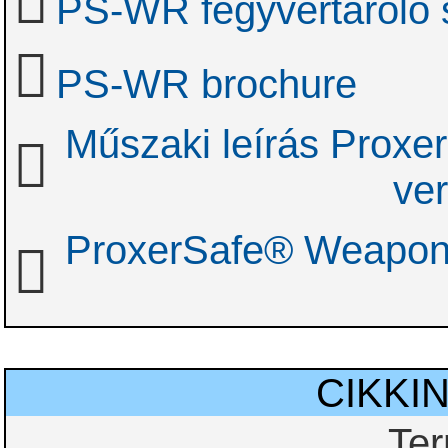
PS-WR fegyvertároló 
PS-WR brochure
Műszaki leírás Prox
ver
ProxerSafe® Weapon R
CIKKI
Te