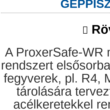
GÉPPIS
Röv
A ProxerSafe-WR m
rendszert elsősorba
fegyverek, pl. R4,
tárolására tervez
acélkeretekkel re