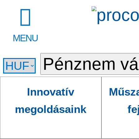
MENU
Innovatív
Műsza
megoldásaink
fe