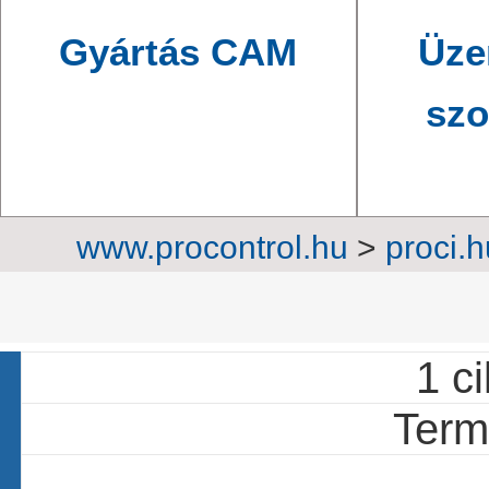
Gyártás CAM
Üze
szo
www.procontrol.hu
>
proci.h
szekrények
>
Intel
1 ci
Termé