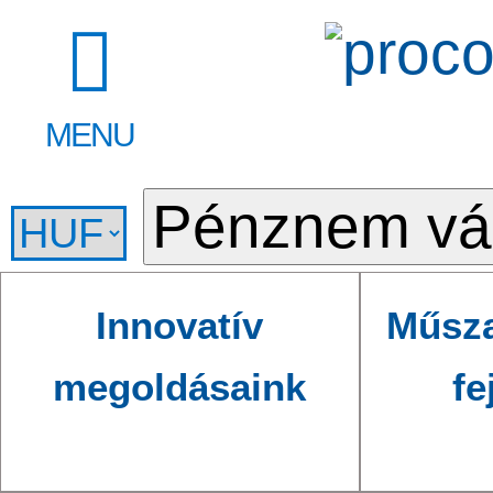
MENU
Innovatív
Műsza
megoldásaink
fe