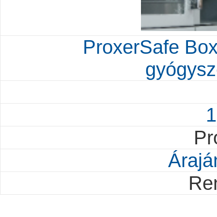
ProxerSafe Box 
gyógysz
1
Pr
Árajá
Re