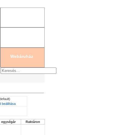
gisztráció
|
Új jelszó generálás
Webáruház
default)
 beállítása
ó egységár
Raktáron