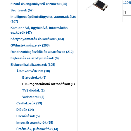
1206L
Fizető és engedélyező eszközök (25)
Szoftverek (57)
Intelligens épületfelügyelet, automatizálás
(107)
Kamionhívó, ügyfélhívó, információs
eszközök (47)
Kártyanyomtatók és kellékeik (183)
GWInstek műszerek (298)
Rendszerkiegészítők és alkatrészek (212)
Fejlesztés és szolgáltatások (6)
Elektronikai alkatrészek (305)
Áramkör védelem (10)
Biztosítékok (3)
PTC regenerálódó biztosítékok (1)
TVS diódák (2)
Varisztorok (4)
Csatlakozók (29)
Diódák (14)
Ellenállások (5)
Integrált áramkörök (95)
Érzékelők, jelátalakítók (14)