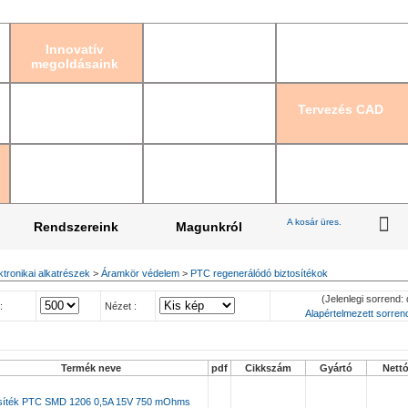
Bejelentkezés
|
Re
Innovatív
megoldásaink
Tervezés CAD
A kosár üres.
Rendszereink
Magunkról
ktronikai alkatrészek
>
Áramkör védelem
>
PTC regenerálódó biztosítékok
(Jelenlegi sorrend: 
:
Nézet :
Alapértelmezett sorrend
Termék neve
pdf
Cikkszám
Gyártó
Nett
osíték PTC SMD 1206 0,5A 15V 750 mOhms