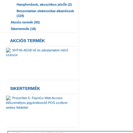
Hangforrások, akusztikus jelzők (2)
Besorolatlan elektronikai alkatrészek
(119)
Akciós termék (93)
Sikertermék (18)
AKCIÓS TERMÉK
SHT40-AD1B hő és páratartalom mérő
szenzor
SIKERTERMÉK
ProxerNet 5- PaynGo Web Access
élőszemélyes jegyértékesítő POS szoftver
webes felülettel