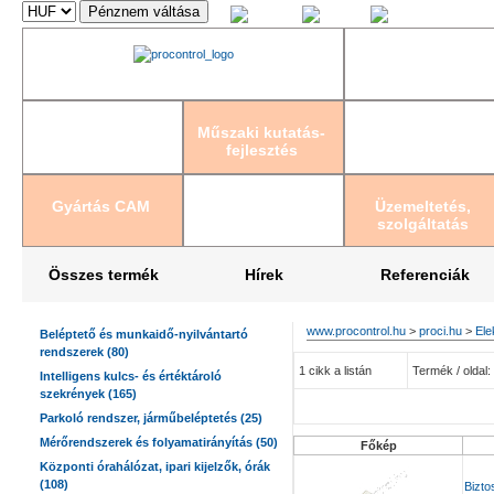
Magyar
English
Deutsch
Műszaki kutatás-
fejlesztés
Gyártás CAM
Üzemeltetés,
szolgáltatás
Összes termék
Hírek
Referenciák
www.procontrol.hu
>
proci.hu
>
Ele
Beléptető és munkaidő-nyilvántartó
rendszerek (80)
1 cikk a listán
Termék / oldal: 
Intelligens kulcs- és értéktároló
szekrények (165)
Parkoló rendszer, járműbeléptetés (25)
Mérőrendszerek és folyamatirányítás (50)
Főkép
Központi órahálózat, ipari kijelzők, órák
(108)
Bizt