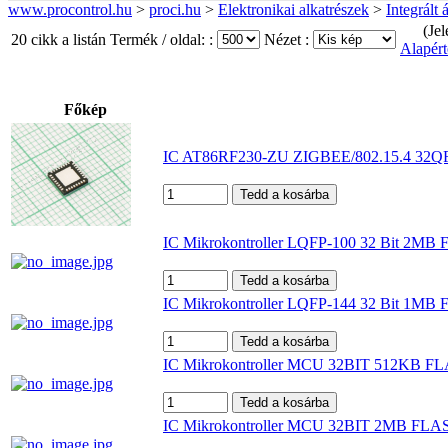
www.procontrol.hu
>
proci.hu
>
Elektronikai alkatrészek
>
Integrált
(Jel
20 cikk a listán
Termék / oldal: :
Nézet :
Alapért
Főkép
IC AT86RF230-ZU ZIGBEE/802.15.4 32QF
IC Mikrokontroller LQFP-100 32 Bit 2M
IC Mikrokontroller LQFP-144 32 Bit 1
IC Mikrokontroller MCU 32BIT 512KB
IC Mikrokontroller MCU 32BIT 2MB F