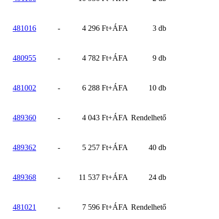
481016
-
4 296 Ft+ÁFA
3 db
480955
-
4 782 Ft+ÁFA
9 db
481002
-
6 288 Ft+ÁFA
10 db
489360
-
4 043 Ft+ÁFA
Rendelhető
489362
-
5 257 Ft+ÁFA
40 db
489368
-
11 537 Ft+ÁFA
24 db
481021
-
7 596 Ft+ÁFA
Rendelhető