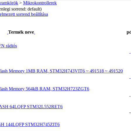
 áramkörök
>
Mikrokontrollerek
enlegi sorrend: default)
elmezett sorrend beállítása
Termék neve
p
N rádiós
B Flash Memory 1MB RAM, STM32H743VIT6 ~ 491518 ~ 491520
MB Flash Memory 564kB RAM, STM32H723ZGT6
 FLASH 64LQFP STM32L552RET6
-
LASH 144LQFP STM32H745ZIT6