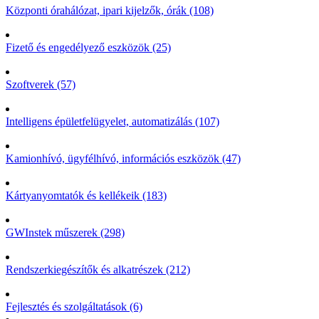
Központi órahálózat, ipari kijelzők, órák (108)
Fizető és engedélyező eszközök (25)
Szoftverek (57)
Intelligens épületfelügyelet, automatizálás (107)
Kamionhívó, ügyfélhívó, információs eszközök (47)
Kártyanyomtatók és kellékeik (183)
GWInstek műszerek (298)
Rendszerkiegészítők és alkatrészek (212)
Fejlesztés és szolgáltatások (6)