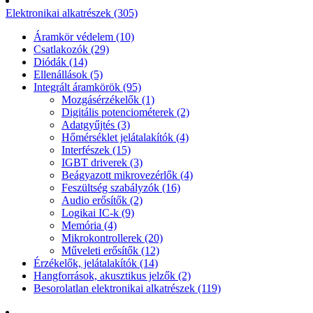
Elektronikai alkatrészek (305)
Áramkör védelem (10)
Csatlakozók (29)
Diódák (14)
Ellenállások (5)
Integrált áramkörök (95)
Mozgásérzékelők (1)
Digitális potenciométerek (2)
Adatgyűjtés (3)
Hőmérséklet jelátalakítók (4)
Interfészek (15)
IGBT driverek (3)
Beágyazott mikrovezérlők (4)
Feszültség szabályzók (16)
Audio erősítők (2)
Logikai IC-k (9)
Memória (4)
Mikrokontrollerek (20)
Műveleti erősítők (12)
Érzékelők, jelátalakítók (14)
Hangforrások, akusztikus jelzők (2)
Besorolatlan elektronikai alkatrészek (119)