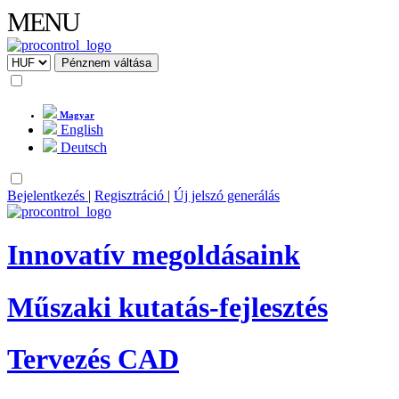
MENU
Magyar
English
Deutsch
Bejelentkezés
|
Regisztráció
|
Új jelszó generálás
Innovatív megoldásaink
Műszaki kutatás-fejlesztés
Tervezés CAD