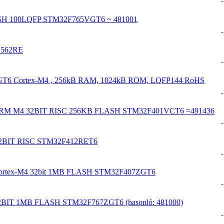
ASH 100LQFP STM32F765VGT6 ~ 481001
L562RE
ZGT6 Cortex-M4 , 256kB RAM, 1024kB ROM, LQFP144 RoHS
 ARM M4 32BIT RISC 256KB FLASH STM32F401VCT6 =491436
 32BIT RISC STM32F412RET6
Cortex-M4 32bit 1MB FLASH STM32F407ZGT6
32BIT 1MB FLASH STM32F767ZGT6 (hasonló: 481000)