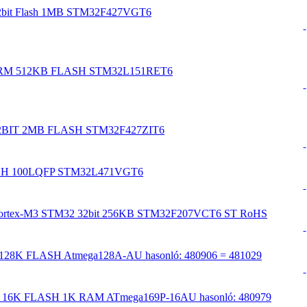
2bit Flash 1MB STM32F427VGT6
U ARM 512KB FLASH STM32L151RET6
 32BIT 2MB FLASH STM32F427ZIT6
LASH 100LQFP STM32L471VGT6
Cortex-M3 STM32 32bit 256KB STM32F207VCT6 ST RoHS
 128K FLASH Atmega128A-AU hasonló: 480906 = 481029
it 16K FLASH 1K RAM ATmega169P-16AU hasonló: 480979