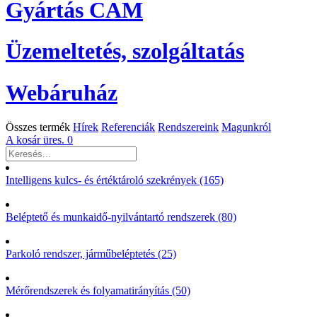
Gyártás CAM
Üzemeltetés, szolgáltatás
Webáruház
Összes termék
Hírek
Referenciák
Rendszereink
Magunkról
A kosár üres.
0
Intelligens kulcs- és értéktároló szekrények (165)
Beléptető és munkaidő-nyilvántartó rendszerek (80)
Parkoló rendszer, járműbeléptetés (25)
Mérőrendszerek és folyamatirányítás (50)