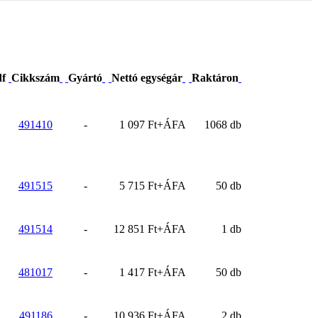
df
Cikkszám
Gyártó
Nettó egységár
Raktáron
491410
-
1 097 Ft+ÁFA
1068 db
491515
-
5 715 Ft+ÁFA
50 db
491514
-
12 851 Ft+ÁFA
1 db
481017
-
1 417 Ft+ÁFA
50 db
491186
-
10 936 Ft+ÁFA
2 db