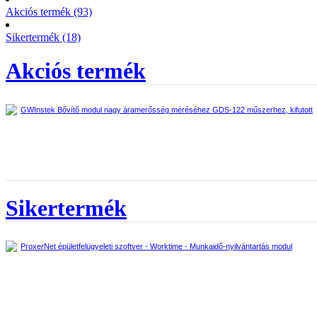
Akciós termék (93)
Sikertermék (18)
Akciós termék
GWInstek Bővítő modul nagy áramerősség méréséhez GDS-122 műszerhez, kifutott
Sikertermék
ProxerNet épületfelügyeleti szoftver - Worktime - Munkaidő-nyilvántartás modul