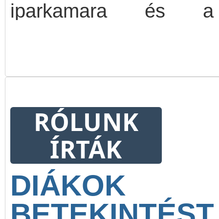
iparkamara és a 
céglátogatására. A Pál
megvalósuló programb
összesen 19 általános is
RÓLUNK
ÍRTÁK
DIÁKOK
BETEKIN