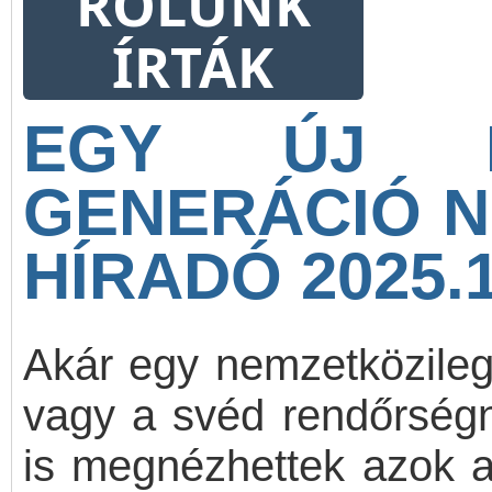
RÓLUNK
első látogatásun
ÍRTÁK
Procontrol Kft. sze
meg a szőregi Ko
EGY ÚJ MU
Iskola 8. osztályos d
GENERÁCIÓ N
HÍRADÓ 2025.1
Akár egy nemzetközileg 
vagy a svéd rendőrségn
is megnézhettek azok a 