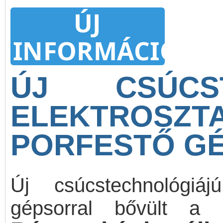
ÚJ
INFORMÁCIÓ
ÚJ CSÚCST
ELEKTROSZTA
PORFESTŐ G
Új csúcstechnológiájú
gépsorral bővült a P