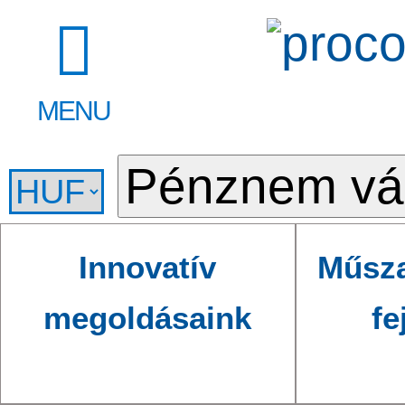
MENU
Innovatív
Műsza
megoldásaink
fe