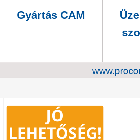
Gyártás CAM
Üze
szo
www.procon
JÓ
LEHETŐSÉG!