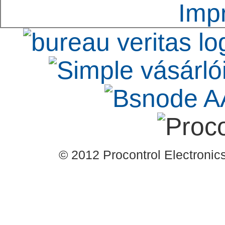
Imp
ezen valós példa alap
áthaladási ciklus.
szolgáltatás oklevele 
Kft. által aláírt refer
Procontrol Kft.-t, mint 
céget.
© 2012 Procontrol Electronics