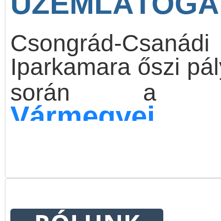
ÜZEMLÁTOGA
Csongrád-Csaná
Iparkamara őszi pál
során 
Vármegyei K
együttműködésben 
szervez évről évre 
rendezvénysoroz
sajtónyilvános kere