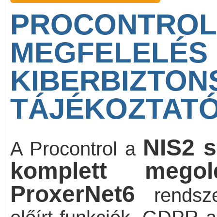
PROCONT
MEGFE
KIBERBIZTON
TÁJÉKOZTAT
NIS2 
A Procontrol a
komplett megol
ProxerNet6
rendsz