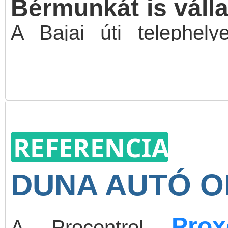
Bérmunkát is váll
A Bajai úti telephely
professzionális és korsze
REFERENCIA
DUNA AUTÓ 
Pro
A Procontrol