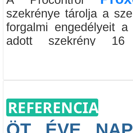
szekrénye tárolja a sze
forgalmi engedélyeit 
adott szekrény 16
rendelkezik, érintőképe
ügyfelek leadhatják, m
kódjukkal fel is vehetik 
REFERENCIA
ÖT ÉVE NAP