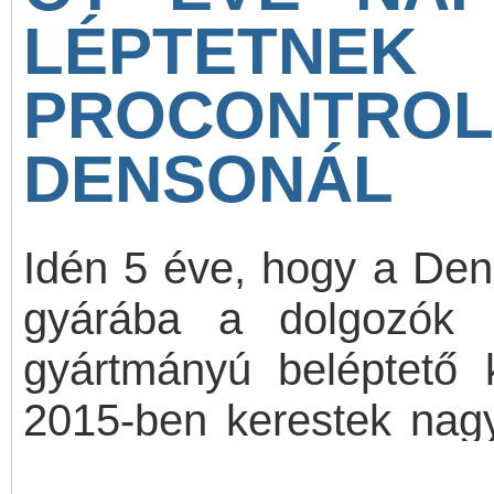
LÉPTET
PROCONTR
DENSONÁL
Idén 5 éve, hogy a Den
gyárába a dolgozók 
gyártmányú beléptető 
2015-ben kerestek nagy
megbízható kültéri meg