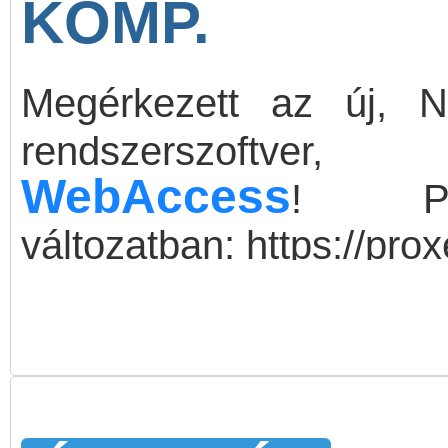
KOMP.
Megérkezett az új, NI
rendszersz
WebAccess
! Pr
változatban: https://pro
Felhasználónév: demo
Jelszó: demo
A ProxerX3 sorozat t
olvasóival, UniGate