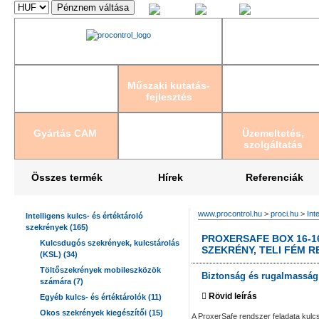
Magyar
English
Deutsch
Műszaki kutatás-
fejlesztés
Gyártás CAM
Üzemeltetés,
szolgáltatás
Összes termék
Hírek
Referenciák
www.procontrol.hu
>
proci.hu
>
Int
Intelligens kulcs- és értéktároló
szekrények (165)
PROXERSAFE BOX 16-1
Kulcsdugós szekrények, kulcstárolás
SZEKRÉNY, TELI FÉM 
(KSL) (34)
Töltőszekrények mobileszközök
Biztonság és rugalmasság 
számára (7)
Rövid leírás
Egyéb kulcs- és értéktárolók (11)
Okos szekrények kiegészítői (15)
A ProxerSafe rendszer feladata ku