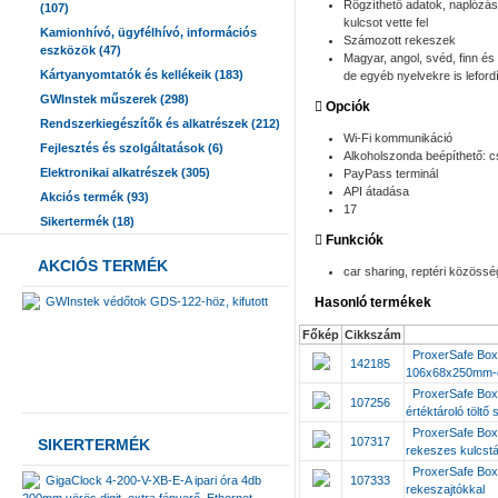
Rögzíthető adatok, naplózás:
(107)
kulcsot vette fel
Kamionhívó, ügyfélhívó, információs
Számozott rekeszek
eszközök (47)
Magyar, angol, svéd, finn és
Kártyanyomtatók és kellékeik (183)
de egyéb nyelvekre is lefordí
GWInstek műszerek (298)
Opciók
Rendszerkiegészítők és alkatrészek (212)
Wi-Fi kommunikáció
Fejlesztés és szolgáltatások (6)
Alkoholszonda beépíthető: c
Elektronikai alkatrészek (305)
PayPass terminál
API átadása
Akciós termék (93)
17
Sikertermék (18)
Funkciók
AKCIÓS TERMÉK
car sharing, reptéri közöss
GWInstek védőtok GDS-122-höz, kifutott
Hasonló termékek
Főkép
Cikkszám
ProxerSafe Box
142185
106x68x250mm-
ProxerSafe Bo
107256
értéktároló tölt
ProxerSafe Bo
107317
SIKERTERMÉK
rekeszes kulcst
ProxerSafe Box 
GigaClock 4-200-V-XB-E-A ipari óra 4db
107333
rekeszajtókkal