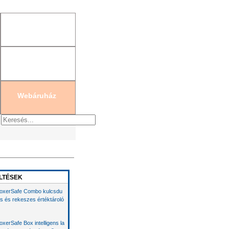
gisztráció
|
Új jelszó generálás
Webáruház
LTÉSEK
oxerSafe Combo kulcsdu
s és rekeszes értéktároló
oxerSafe Box intelligens la