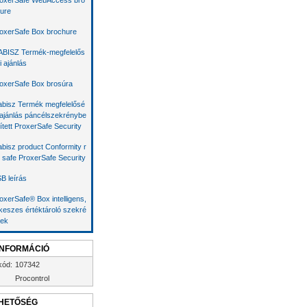
oxerSafe WebAccess bro
ure
oxerSafe Box brochure
BISZ Termék-megfelelős
i ajánlás
oxerSafe Box brosúra
bisz Termék megfelelősé
 ajánlás páncélszekrénybe
ített ProxerSafe Security
bisz product Conformity r
 safe ProxerSafe Security
B leírás
oxerSafe® Box intelligens,
keszes értéktároló szekré
ek
INFORMÁCIÓ
kód:
107342
Procontrol
HETŐSÉG