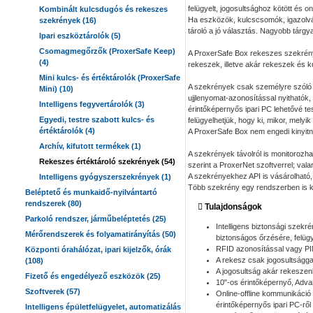
felügyelt, jogosultsághoz kötött és on
Kombinált kulcsdugós és rekeszes
Ha eszközök, kulcscsomók, igazolván
szekrények (16)
tároló a jó választás. Nagyobb tárg
Ipari eszköztárolók (5)
Csomagmegőrzők (ProxerSafe Keep)
A ProxerSafe Box rekeszes szekrény
(4)
rekeszek, illetve akár rekeszek és k
Mini kulcs- és értéktárolók (ProxerSafe
A szekrények csak személyre szóló R
Mini) (10)
ujjlenyomat-azonosítással nyithatók, 
Intelligens fegyvertárolók (3)
érintőképernyős ipari PC lehetővé te
Egyedi, testre szabott kulcs- és
felügyelhetjük, hogy ki, mikor, melyik 
értéktárolók (4)
A ProxerSafe Box nem engedi kinyitn
Archív, kifutott termékek (1)
A szekrények távolról is monitoroz
Rekeszes értéktároló szekrények (54)
szerint a ProxerNet szoftverrel; vala
A szekrényekhez API is vásárolható, 
Intelligens gyógyszerszekrények (1)
Több szekrény egy rendszerben is kez
Beléptető és munkaidő-nyilvántartó
rendszerek (80)
Tulajdonságok
Parkoló rendszer, járműbeléptetés (25)
Intelligens biztonsági sze
Mérőrendszerek és folyamatirányítás (50)
biztonságos őrzésére, felügy
RFID azonosítással vagy PI
Központi órahálózat, ipari kijelzők, órák
A rekesz csak jogosultságg
(108)
A jogosultság akár rekesze
Fizető és engedélyező eszközök (25)
10"-os érintőképernyő, Adv
Szoftverek (57)
Online-offline kommunikáció
érintőképernyős ipari PC-rő
Intelligens épületfelügyelet, automatizálás