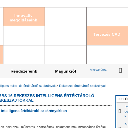
Bejelentkezés
|
Re
Innovatív
megoldásaink
Tervezés CAD
A kosár üres.
Rendszereink
Magunkról
elligens kulcs- és értéktároló szekrények
>
Rekeszes értéktároló szekrények
6BS 16 REKESZES INTELLIGENS ÉRTÉKTÁROLÓ
LETÖ
REKESZAJTÓKKAL
Pr
intelligens értéktároló szekrényekben
gó
k
Pr
lcsok, eszközök, műszerek, szerszámok, dokumentumok biztonságos őrzése,