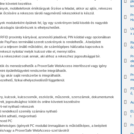
pt
line követett kezelése.
kr
yok, mobiltelefonok értéktárgyak őrzése a feladat, akkor az ajtós, rekeszes
yak őrzésére a rekeszes tároló nagyméretű rekeszekkel is készül.
Pr
Ha
ek modulonként épülnek fel, így egy szekrényen belül kisebb és nagyobb
ulcsdugós tárolórészek is elhelyezhetőek.
Us
x 
FID proximity kártyával, azonosító jeladóval, PIN kóddal vagy opcionálisan
de PayPass terminállal szerelt szekrények is rendelhetők.. A beépített
Re
szi a teljesen önálló működést, de számítógépes hálózatba kapcsolva is
őr
rekeszt nyitotta/ melyik kulcsot vitte el, mennyi időre.
i a rekeszeket csak annak, aki ahhoz a rekeszhez jogosultsággal bír.
Pr
el
hatók és menedzselhetők a ProxerSafe WebAccess interfésszel vagy igény
én
mint épületfelügyeleti rendszerbe integrálhatók.
Pr
így akár saját rendszerbe is integrálhatók.
mo
elhető, fizikai elhelyezkedéstől függetlenül.
PS
ő,
krény, kulcsok, kulcscsomók, eszközök, műszerek, szerszámok, dokumentumok
elt, jogosultsághoz kötött és online követett kezelésére
Au
N-nel nyitható rekeszek
al rendelkező személy számára nyitható
EU
nként adható, megvonható
t
anced PC
Pr
 lehetséges (igényelt PC modullal önmagában is működőképes, a beépített
l és/vagy a ProxerSafe WebAccess-szel távolról