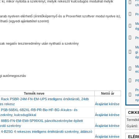
Pr
 ki, mikor nyitotta a szekrényt, melyik rekeszt/ kulcsdugós modulnál melyik
ch
Pr
 arab nyelven elérhető (érintőképernyő és a ProxerNet szoftver modul nyelve is),
tható (egyedi ajánlattétel szerint)
MA
ég
Pr
sak negatív teszteredmény után nyitható a szekrény
Ma
gi
ép
Ma
ec
égi autómegosztás
PS
Pr
Termék neve
Nettó ár
re
 Rack PSBR-24M-FN-EM-UPS intelligens értéktároló, 24db
ny
es rekesz
Árajánlat kérése
x PSB-56BXL-6B2XL-RB-PR-Bio-HF-BG-A kulcs- és
CIKK
ő szekrény, kulcsdugókkal
Árajánlat kérése
Termék
x 88BS-FN-EM-EWi-SP99XXL páncélszekrénybe épített
ároló szekrény
Árajánlat kérése
Gyártó:
4-B2SG 4 rekeszes intelligens értéktároló szekrény, átlátszó
Árajánlat kérése
ELÉR