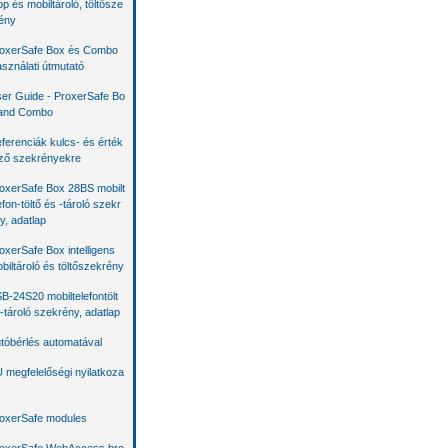
op és mobiltároló, töltősze
ény
oxerSafe Box és Combo
sználati útmutató
er Guide - ProxerSafe Bo
and Combo
ferenciák kulcs- és érték
ző szekrényekre
oxerSafe Box 28BS mobilt
efon-töltő és -tároló szekr
y, adatlap
oxerSafe Box intelligens
biltároló és töltőszekrény
B-24S20 mobiltelefontölt
 -tároló szekrény, adatlap
tóbérlés automatával
 megfelelőségi nyilatkoza
oxerSafe modules