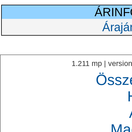
ÁRIN
Árajá
1.211 mp | version
Össz
Ma