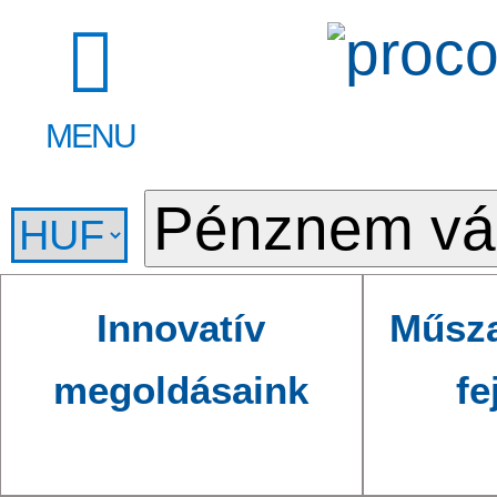
MENU
Innovatív
Műsza
megoldásaink
fe