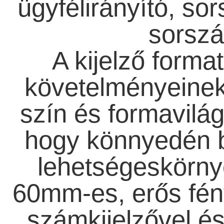
ügyfélirányító, s
sorszá
A kijelző forma
követelményeinek
szín és formavilág
hogy könnyedén b
lehetségeskörnye
60mm-es, erős fé
számkijelzővel és