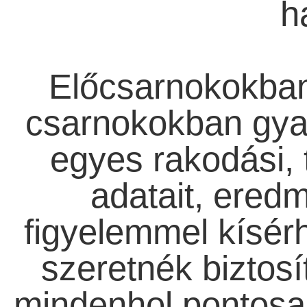
h
Előcsarnokokban
csarnokokban gya
egyes rakodási, 
adatait, ered
figyelemmel kísérh
szeretnék biztosí
mindenhol pontosan