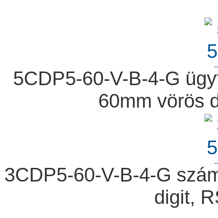
5CDP5-60-V-B-4-G ügyfé
60mm vörös di
3CDP5-60-V-B-4-G számk
digit, 