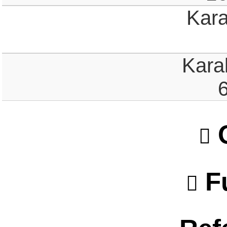
Kar
Kara
O
F