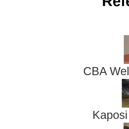
Ref
CBA Well
Kaposi