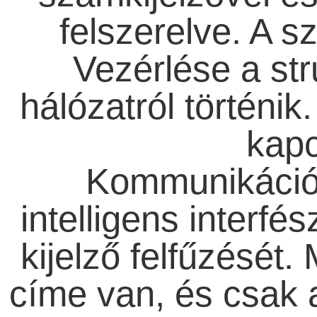
felszerelve. A s
Vezérlése a stru
hálózatról történik
kapc
Kommunikációs
intelligens interfé
kijelző felfűzését.
címe van, és csak 