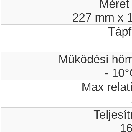
Méret
227 mm x 
Tápf
Működési hőm
- 10°
Max relat
Teljesí
1