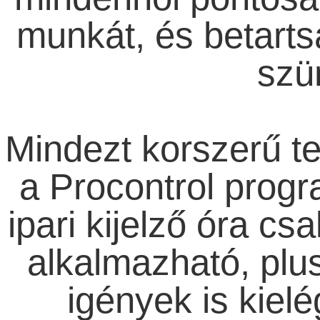
munkát, és betartsá
szü
Mindezt korszerű te
a Procontrol progr
ipari kijelző óra cs
alkalmazható, plu
igények is kielé