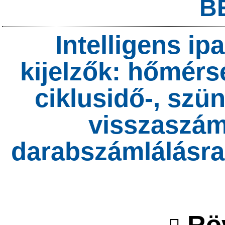
B
Intelligens i
kijelzők: hőmérsé
ciklusidő-, szün
visszaszám
darabszámlálásra
Röv