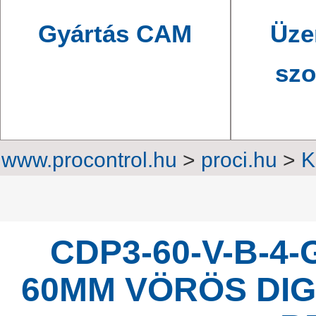
Gyártás CAM
Üze
szo
www.procontrol.hu
>
proci.hu
>
K
Professzio
CDP3-60-V-B-4
60MM VÖRÖS DIGIT