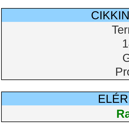
CIKKI
Te
1
G
Pr
ELÉ
Ra