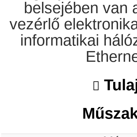
belsejében van 
vezérlő elektronika
informatikai háló
Ethernet
Tula
Műszaki