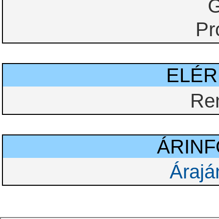
G
Pr
ELÉ
Re
ÁRIN
Árajá