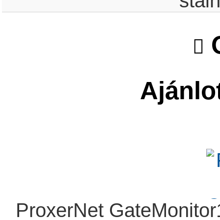
stai
O
Ajánlo
ProxerNet GateMonitor1