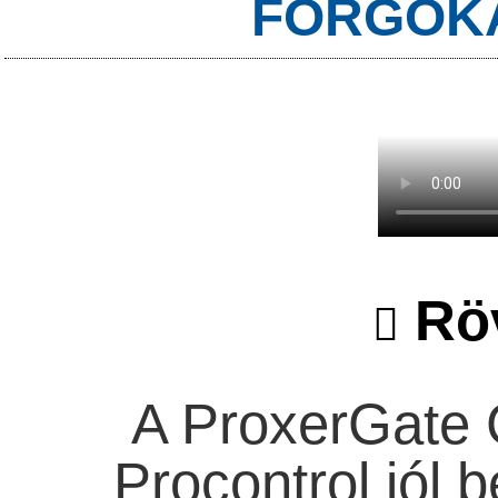
FORGÓKA
Röv
A ProxerGate 
Procontrol jól 