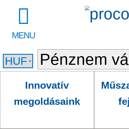
MENU
Innovatív
Műsza
megoldásaink
fe