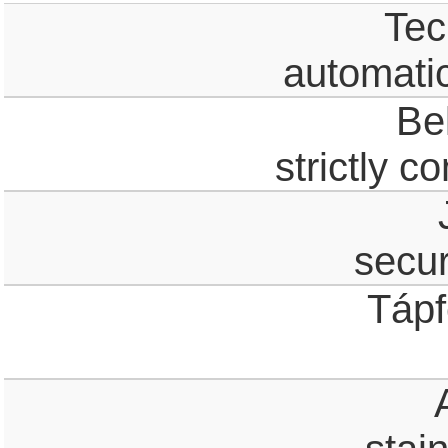
Tec
automatic
Be
strictly c
secur
Tápf