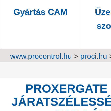
Gyártás CAM
Üze
szo
www.procontrol.hu
>
proci.hu
rendszerek
>
Belé
PROXERGATE
JÁRATSZÉLESS