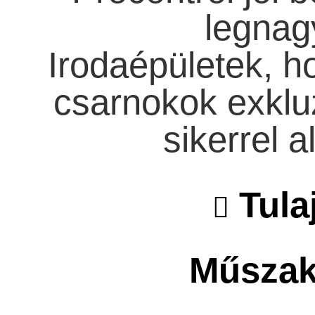
legnag
Irodaépületek, h
csarnokok exkluz
sikerrel 
Tula
Műszaki