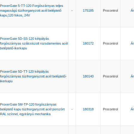
ProxerGate 5-TT-120 Forgószárnyas teljes
magasságú tüzihorganyzott acél beléptető
-
175185
Procontrol
Ár
kapu,120 fokos, 24V
ProxerGate 5D-SS-120 kétpályás
forgószárnyas szálcsiszolt rozsdamentes acél
180172
Procontrol
Ár
beléptető-ikerkapu
ProxerGate 5D-TT-120 kétpályás
forgószárnyas tüzihorganyzott acél beléptető-
180140
Procontrol
Ár
ikerkapu
ProxerGate 5M-TP-120 forgószárnyas
beléptető kapu tüzihorganyzott acél porszórt
-
180318
Procontrol
Ár
RAL színnel, egyirányú mechanika