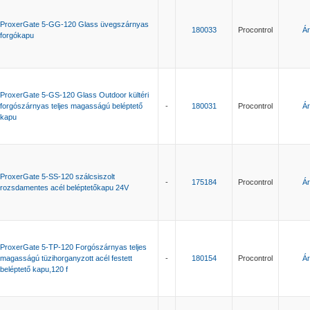
ProxerGate 5-GG-120 Glass üvegszárnyas
180033
Procontrol
Ár
forgókapu
ProxerGate 5-GS-120 Glass Outdoor kültéri
forgószárnyas teljes magasságú beléptető
-
180031
Procontrol
Ár
kapu
ProxerGate 5-SS-120 szálcsiszolt
-
175184
Procontrol
Ár
rozsdamentes acél beléptetőkapu 24V
ProxerGate 5-TP-120 Forgószárnyas teljes
magasságú tüzihorganyzott acél festett
-
180154
Procontrol
Ár
beléptető kapu,120 f