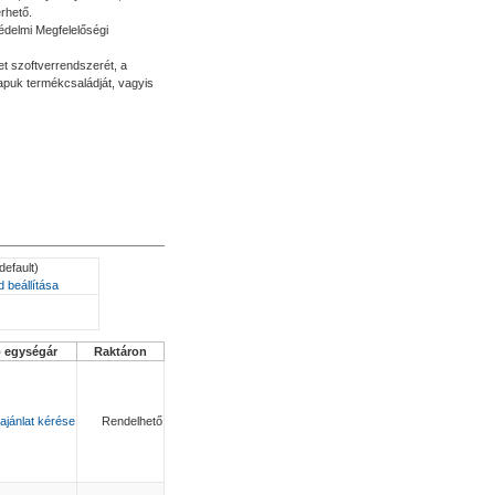
érhető.
védelmi Megfelelőségi
et szoftverrendszerét, a
kapuk termékcsaládját, vagyis
default)
 beállítása
ó egységár
Raktáron
ajánlat kérése
Rendelhető