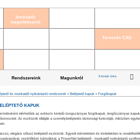
Bejelentkezés
|
Re
Innovatív
megoldásaink
Tervezés CAD
A kosár üres.
Rendszereink
Magunkról
éptető és munkaidő-nyilvántartó rendszerek
>
Beléptető kapuk
>
Forgókapuk
BELÉPTETŐ KAPUK
 termékeként elérhetőek az exkluzív kivitelű üvegszárnyas forgókapuk, lengőszárnyas kapuk, 
eresztek. Az eszközök ellátják a személybeléptetés biztonsági funkcióját, miközben egybe
ban.
karcsú, elegáns stílusú beléptető eszközök. Egyedi méretekben és kivitelekben is rendelhető
yaolvasóival, vezérlőkkel, kártyákkal, a ProxerNet beléptető-, munkaidő-nyilvántartó szoftver