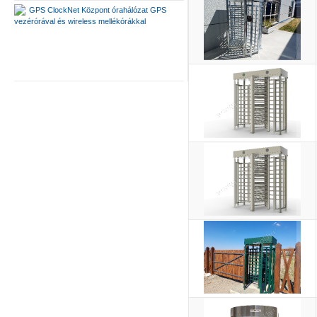
GPS ClockNet Központ órahálózat GPS
vezérórával és wireless mellékórákkal