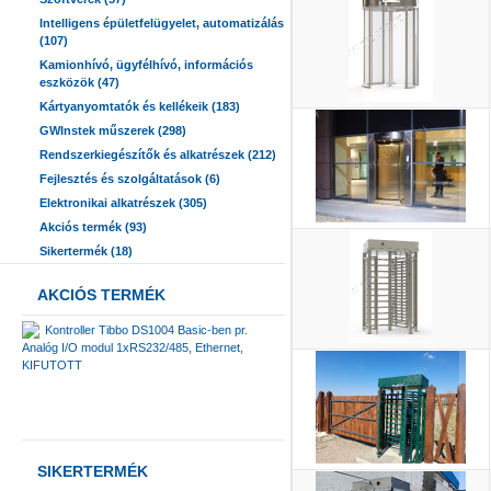
Intelligens épületfelügyelet, automatizálás
(107)
Kamionhívó, ügyfélhívó, információs
eszközök (47)
Kártyanyomtatók és kellékeik (183)
GWInstek műszerek (298)
Rendszerkiegészítők és alkatrészek (212)
Fejlesztés és szolgáltatások (6)
Elektronikai alkatrészek (305)
Akciós termék (93)
Sikertermék (18)
AKCIÓS TERMÉK
Kontroller Tibbo DS1004 Basic-ben pr.
Analóg I/O modul 1xRS232/485, Ethernet,
KIFUTOTT
SIKERTERMÉK