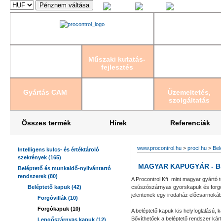
Magyar
English
Deutsch
Műszaki kutatás-
fejlesztés
Gyártás CAM
Üzemeltetés,
szolgáltatás
Összes termék
Hírek
Referenciák
www.procontrol.hu
>
proci.hu
>
Bel
Intelligens kulcs- és értéktároló
szekrények (165)
MAGYAR KAPUGYÁR - 
Beléptető és munkaidő-nyilvántartó
rendszerek (80)
A Procontrol Kft. mint magyar gyártó
Beléptető kapuk (42)
csúszószárnyas gyorskapuk és forgók
jelentenek egy irodaház előcsarnoká
Forgóvillák (10)
Forgókapuk (10)
A beléptető kapuk kis helyfoglalású, 
Bővíthetőek a beléptető rendszer kárt
Lengőszárnyas kapuk (12)