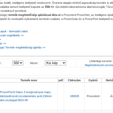
s önálló, intelligens beléptető rendszerré. Órarend alapján történő jogosultság-kezelés is el
aládba tartozó beléptető kapuink az
ÉMI
Kft. tűzvédelmi laboratóriuma által bevizsgált, Tűz
l rendelkező termékek.
tsége)
termék-megfelelőségi ajánlással látta el
a Procontrol ProxerNet, az intelligens épül
éptető és munkaidő-nyilvántartó terminál családot, a ProxerGate és a ProxerPort beléptető 
kapuk - bemutató videó
zaki segédletek >>
>
ás >>
ge) Termék-megfelelőségi ajánlás >>
(Jelenlegi sorrend: 
: :
Nézet :
Alapértelmezett sorrend
Termék neve
pdf
Cikkszám
Gyártó
Nett
ProxerPort3 Glass 3 üvegszárnyas kapu,
tükörpolírozott,rozsdamentes acél,150mm
180028
Procontrol
Ár
átm.oszloppal 0810-09