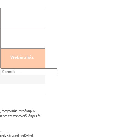
gisztráció
|
Új jelszó generálás
Webáruház
forgóvillák, forgókapuk,
n presztízsnövelő tényezőt
k.
rel, kártyaelnyelőkkel,