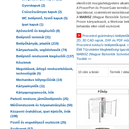
ellenőrzött mozgásfelügyeletre alkalma
Gyorskapuk (2)
A ProxerPort és ProxerGate termékcs
Csúszószárnyas kapuk (2)
Igazolással, szakintézeti tanúsítássa
A
MABISZ
(Magyar Biztosítók Szöve
WC beléptető, fizető kapuk (5)
Proxer kártyaolvasót, a Workstar bel
Ipari kapuk (1)
behatolás ellen védő eszközeit.
Ajtóvezérlő és kiegészítői (8)
>
Procontrol gyártmányú beléptető
Beléptető terminál (31)
2D, 3D CAD rajzok, DXF és PDF műs
Belépőkártyák, jeladók (219)
Procontrol exkluzív beléptetőkapuk >
ÉMI Tűzvédelmi Megfelelőségi Igazol
Kártyaolvasók, segédolvasók (74)
MABISZ (Magyar Biztosítók Szövetsé
Beléptető rendszerek kiegészítői (137)
Tovább >>
Készletek
Megoldások, átfogó rendszerleírások,
10 cikk a listán
Termék / oldal
technológiák (5)
Mechanikus bélyegzőórák (14)
Kártyaelnyelők (11)
Főkép
Kártyaprogramozók, írók
Parkoló rendszer, járműbeléptetés (25)
Mérőrendszerek és folyamatirányítás (50)
Központi órahálózat, ipari kijelzők, órák
(108)
Fizető és engedélyező eszközök (25)
Szoftverek (57)