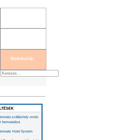
gisztráció
|
Új jelszó generálás
Webáruház
LTÉSEK
tomata szálláshely-rends
r bemutatása
tomatic Hotel System