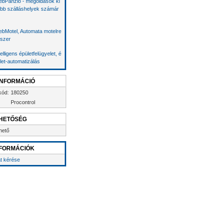
bPanzió - megoldások ki
bb szálláshelyek számár
bMotel, Automata motelre
szer
telligens épületfelügyelet, é
let-automatizálás
INFORMÁCIÓ
kód:
180250
Procontrol
HETŐSÉG
hető
FORMÁCIÓK
at kérése