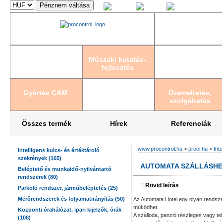
Magyar
English
Deutsch
Műszaki kutatás-
fejlesztés
Gyártás CAM
Üzemeltetés,
szolgáltatás
Összes termék
Hírek
Referenciák
www.procontrol.hu
>
proci.hu
>
Int
Intelligens kulcs- és értéktároló
szekrények (165)
AUTOMATA SZÁLLÁSHE
Beléptető és munkaidő-nyilvántartó
rendszerek (80)
Rövid leírás
Parkoló rendszer, járműbeléptetés (25)
Mérőrendszerek és folyamatirányítás (50)
Az Automata Hotel egy olyan rendsze
működhet.
Központi órahálózat, ipari kijelzők, órák
A szálloda, panzió részleges vagy tel
(108)