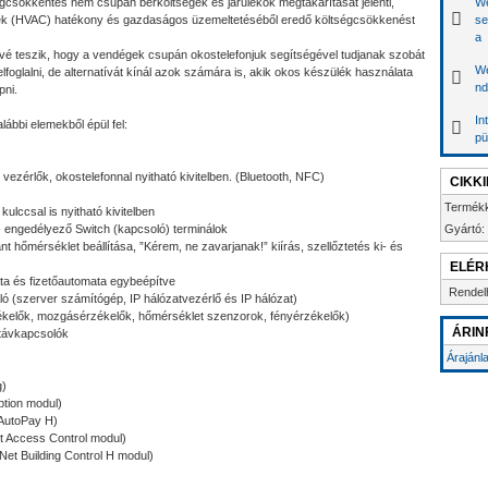
égcsökkentés nem csupán bérköltségek és járulékok megtakarítását jelenti,
We
ek (HVAC) hatékony és gazdaságos üzemeltetéséből eredő költségcsökkenést
se
a
ővé teszik, hogy a vendégek csupán okostelefonjuk segítségével tudjanak szobát
We
 elfoglalni, de alternatívát kínál azok számára is, akik okos készülék használata
nd
pni.
In
ábbi elemekből épül fel:
pü
 vezérlők, okostelefonnal nyitható kivitelben. (Bluetooth, NFC)
CIKK
Termék
kulccsal is nyitható kivitelben
 - engedélyező Switch (kapcsoló) terminálok
Gyártó:
t hőmérséklet beállítása, ”Kérem, ne zavarjanak!” kiírás, szellőztetés ki- és
ELÉR
a és fizetőautomata egybeépítve
Rendel
ló (szerver számítógép, IP hálózatvezérlő és IP hálózat)
ékelők, mozgásérzékelők, hőmérséklet szenzorok, fényérzékelők)
ÁRIN
 távkapcsolók
Árajánl
g)
tion modul)
 AutoPay H)
t Access Control modul)
Net Building Control H modul)