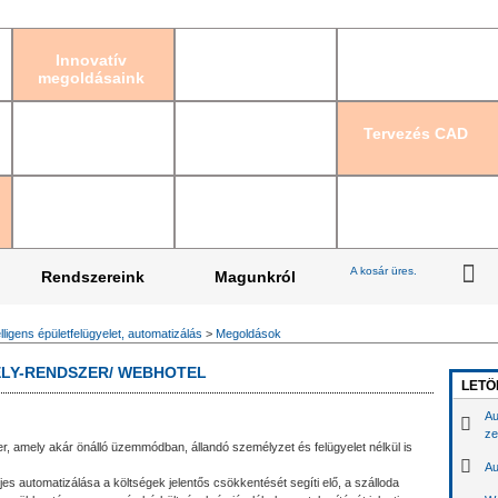
Bejelentkezés
|
Re
Innovatív
megoldásaink
Tervezés CAD
A kosár üres.
Rendszereink
Magunkról
elligens épületfelügyelet, automatizálás
>
Megoldások
LY-RENDSZER/ WEBHOTEL
LETÖ
Au
ze
r, amely akár önálló üzemmódban, állandó személyzet és felügyelet nélkül is
Au
jes automatizálása a költségek jelentős csökkentését segíti elő, a szálloda