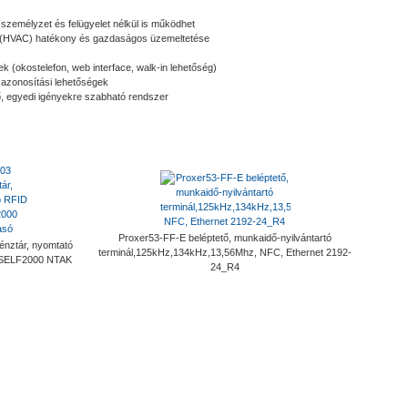
személyzet és felügyelet nélkül is működhet
k (HVAC) hatékony és gazdaságos üzemeltetése
ek (okostelefon, web interface, walk-in lehetőség)
 azonosítási lehetőségek
tő, egyedi igényekre szabható rendszer
Proxer53-FF-E beléptető, munkaidő-nyilvántartó
énztár, nyomtató
terminál,125kHz,134kHz,13,56Mhz, NFC, Ethernet 2192-
 SELF2000 NTAK
24_R4