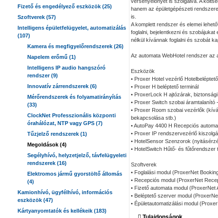
versenyelőnyét is szolgálva. A költs
Fizető és engedélyező eszközök (25)
hanem az épületgépészeti rendszer
is.
Szoftverek (57)
A komplett rendszer és elemei lehet
Intelligens épületfelügyelet, automatizálás
foglalni, bejelentkezni és szobájukat
(107)
nélkül kívánnak foglalni és szobát ka
Kamera és megfigyelőrendszerek (26)
Az automata WebHotel rendszer az al
Napelem erőmű (1)
Intelligens IP audio hangszóró
Eszközök
rendszer (9)
• Proxer Hotel vezérlő Hotelbeléptető
Innovatív zárrendszerek (6)
• Proxer H beléptető terminál
• ProxerLock H ajtózárak, biztonsági 
Mérőrendszerek és folyamatirányítás
• Proxer Switch szobai áramtalanító
(33)
• Proxer Room szobai vezérlők (kíván
ClockNet Professzionális központi
bekapcsolása stb.)
órahálózat, NTP vagy GPS (7)
• AutoPay 4400 H Recepciós automat
• Proxer IP rendszervezérlő kiszolgá
Tűzjelző rendszerek (1)
• HotelSensor Szenzorok (nyitásérz
Megoldások (4)
• HotelSwitch Hűtő- és fűtőrendszer
Segélyhívó, helyzetjelző, távfelügyeleti
rendszerek (16)
Szoftverek
• Foglalási modul (ProxerNet Bookin
Elektromos jármű gyorstöltő állomás
• Recepciós modul (ProxerNet Recep
(4)
• Fizető automata modul (ProxerNet
Kamionhívó, ügyfélhívó, információs
• Beléptető szerver modul (ProxerNe
eszközök (47)
• Épületautomatizálási modul (Proxer
Kártyanyomtatók és kellékeik (183)
Tulajdonságok