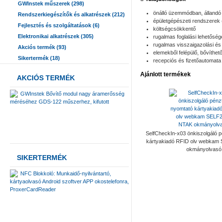
GWInstek műszerek (298)
önálló üzemmódban, állandó 
Rendszerkiegészítők és alkatrészek (212)
épületgépészeti rendszere
Fejlesztés és szolgáltatások (6)
költségcsökkentő
Elektronikai alkatrészek (305)
rugalmas foglalási lehetőség
rugalmas visszaigazolási és
Akciós termék (93)
elemekből felépülő, bővíthe
Sikertermék (18)
recepciós és fizetőautomata
Ajánlott termékek
AKCIÓS TERMÉK
GWInstek Bővítő modul nagy áramerősség
méréséhez GDS-122 műszerhez, kifutott
SelfCheckIn-x03 önkiszolgáló p
kártyakiadó RFID olv webkam
okmányolvasó
SIKERTERMÉK
NFC Blokkoló: Munkaidő-nyilvántartó,
kártyaolvasó Android szoftver APP okostelefonra,
ProxerCardReader