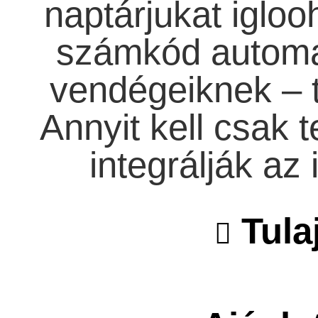
naptárjukat igloo
számkód automa
vendégeiknek – t
Annyit kell csak t
integrálják az
Tula