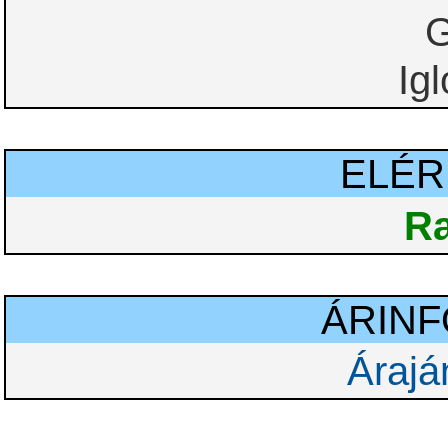
G
Ig
ELÉ
Ra
ÁRIN
Árajá