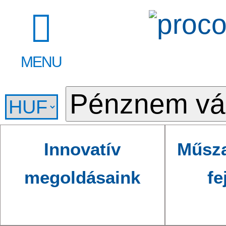
MENU
Innovatív
Műsza
megoldásaink
fe