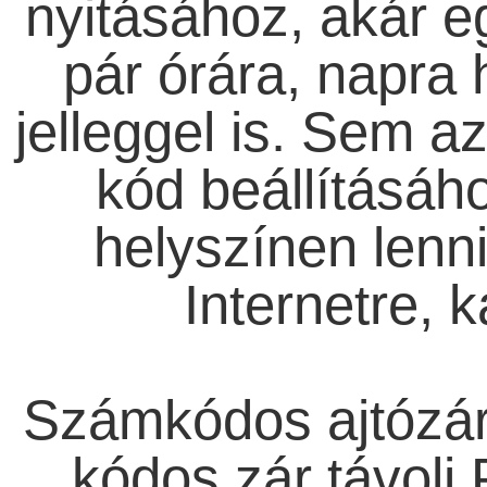
nyitásához, akár e
pár órára, napra 
jelleggel is. Sem a
kód beállításá
helyszínen lenn
Internetre, 
Számkódos ajtózár,
kódos zár távoli