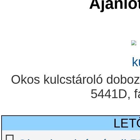
Ajánlo
Okos kulcstároló doboz
5441D, f
LET