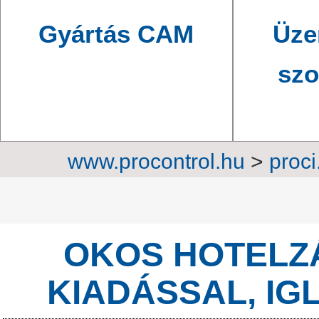
Gyártás CAM
Üze
szo
www.procontrol.hu
>
proci
automatizálás
>
Innovat
OKOS HOTELZÁ
KIADÁSSAL, I