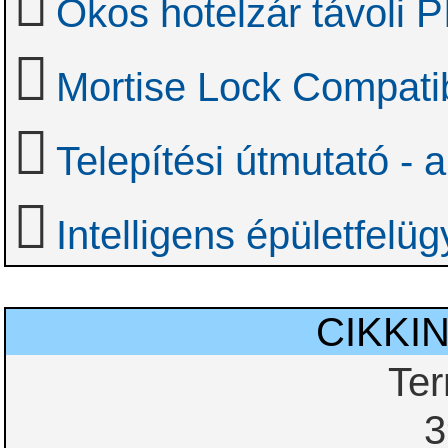
Okos hotelzár távoli 
Mortise Lock Compatib
Telepítési útmutató - 
Intelligens épületfelü
CIKKI
Te
3