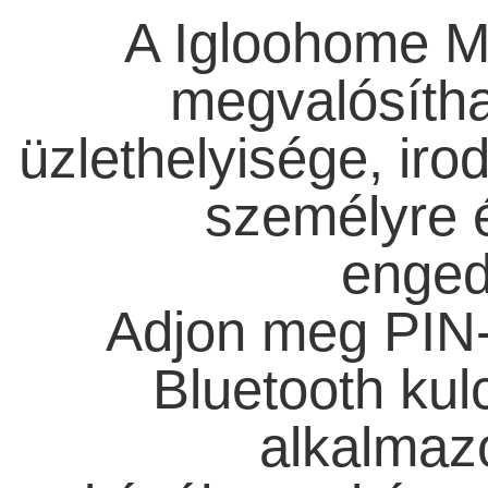
A Igloohome Mo
megvalósítha
üzlethelyisége, irod
személyre é
enged
Adjon meg PIN-
Bluetooth kul
alkalmazo