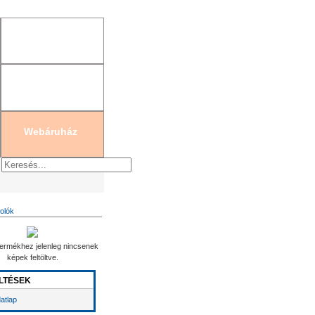
gisztráció
|
Új jelszó generálás
Webáruház
olók
ermékhez jelenleg nincsenek
képek feltöltve.
LTÉSEK
atlap