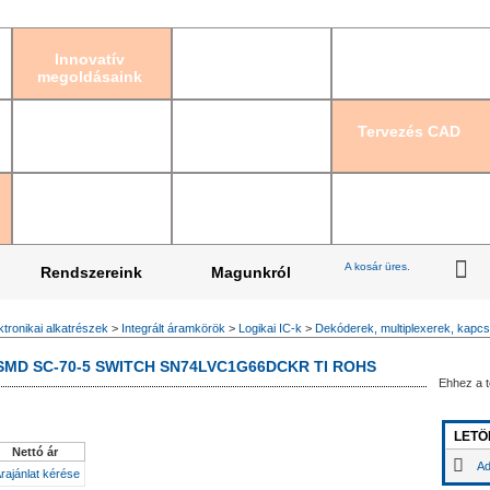
Bejelentkezés
|
Re
Innovatív
megoldásaink
Tervezés CAD
A kosár üres.
Rendszereink
Magunkról
ktronikai alkatrészek
>
Integrált áramkörök
>
Logikai IC-k
>
Dekóderek, multiplexerek, kapcs
SMD SC-70-5 SWITCH SN74LVC1G66DCKR TI ROHS
Ehhez a t
LETÖ
Nettó ár
Ad
rajánlat kérése