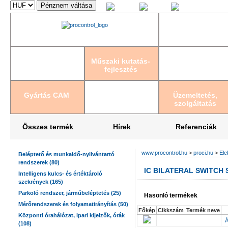
Magyar
English
Deutsch
Műszaki kutatás-
fejlesztés
Gyártás CAM
Üzemeltetés,
szolgáltatás
Összes termék
Hírek
Referenciák
www.procontrol.hu
>
proci.hu
>
Ele
Beléptető és munkaidő-nyilvántartó
rendszerek (80)
IC BILATERAL SWITCH 
Intelligens kulcs- és értéktároló
szekrények (165)
Parkoló rendszer, járműbeléptetés (25)
Hasonló termékek
Mérőrendszerek és folyamatirányítás (50)
Főkép
Cikkszám
Termék neve
Központi órahálózat, ipari kijelzők, órák
Á
(108)