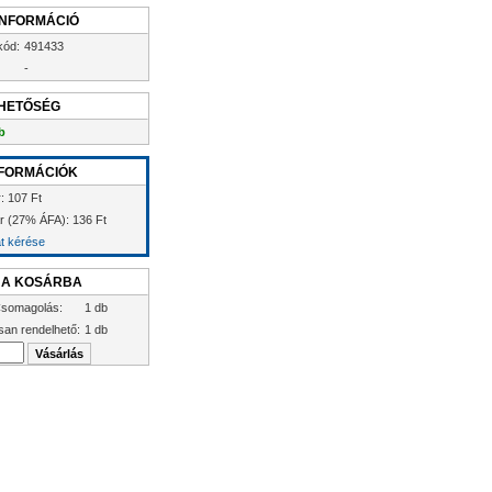
INFORMÁCIÓ
kód:
491433
-
HETŐSÉG
b
FORMÁCIÓK
: 107 Ft
ár (27% ÁFA): 136 Ft
at kérése
 A KOSÁRBA
somagolás:
1 db
san rendelhető:
1 db