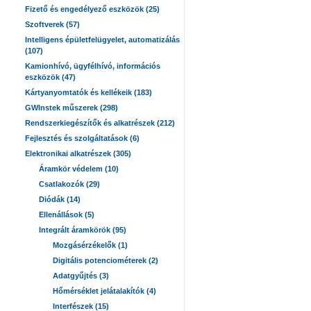
Fizető és engedélyező eszközök (25)
Szoftverek (57)
Intelligens épületfelügyelet, automatizálás
(107)
Kamionhívó, ügyfélhívó, információs
eszközök (47)
Kártyanyomtatók és kellékeik (183)
GWInstek műszerek (298)
Rendszerkiegészítők és alkatrészek (212)
Fejlesztés és szolgáltatások (6)
Elektronikai alkatrészek (305)
Áramkör védelem (10)
Csatlakozók (29)
Diódák (14)
Ellenállások (5)
Integrált áramkörök (95)
Mozgásérzékelők (1)
Digitális potenciométerek (2)
Adatgyűjtés (3)
Hőmérséklet jelátalakítók (4)
Interfészek (15)