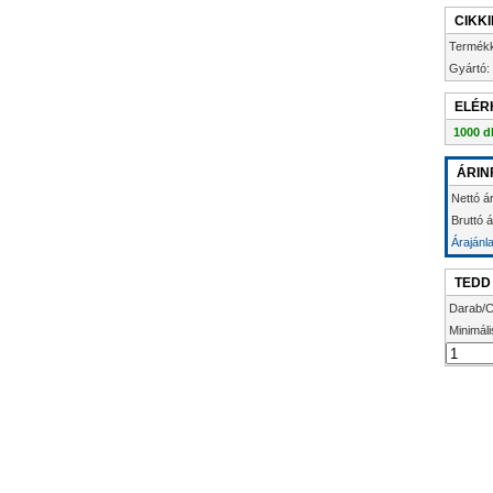
CIKK
Termék
Gyártó:
ELÉR
1000 d
ÁRIN
Nettó ár
Bruttó 
Árajánl
TEDD
Darab/C
Minimáli