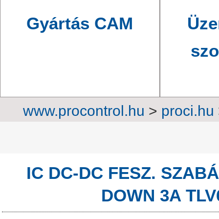
Gyártás CAM
Üze
szo
www.procontrol.hu
>
proci.hu
áramkörök
>
F
IC DC-DC FESZ. SZAB
DOWN 3A TLV6