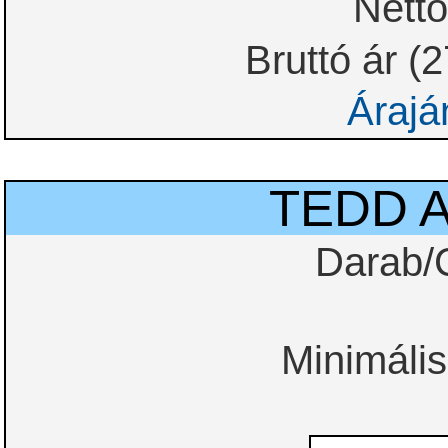
Nettó
Bruttó ár (
Árajá
TEDD 
Darab/
Minimális