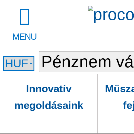
MENU
Innovatív
Műsza
megoldásaink
fe