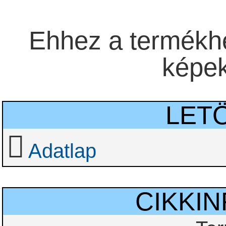
Ehhez a termékhe
képek 
LET
Adatlap
CIKKI