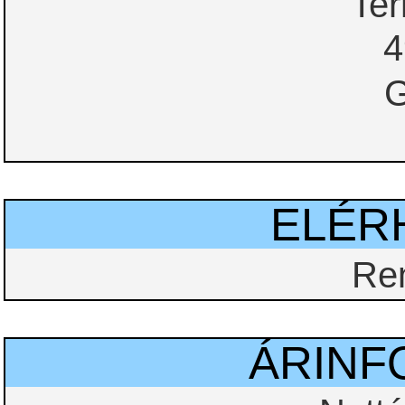
Te
4
G
ELÉR
Re
ÁRINF