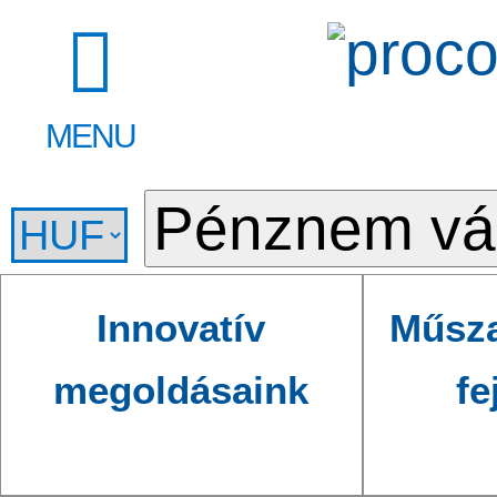
MENU
Innovatív
Műsza
megoldásaink
fe