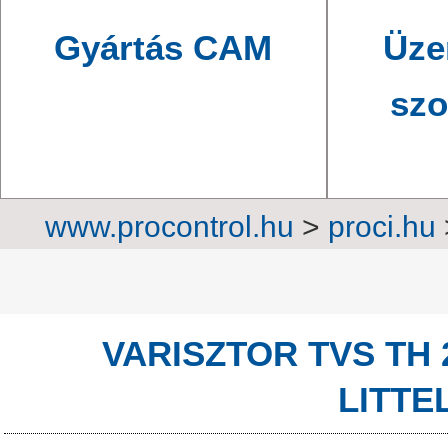
Gyártás CAM
Üze
szo
www.procontrol.hu
>
proci.hu
védele
VARISZTOR TVS TH 
LITTE