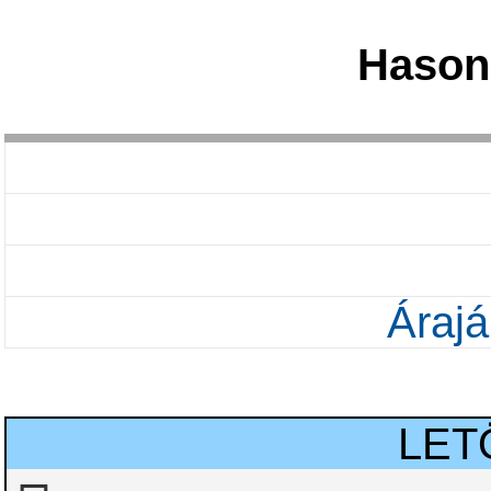
Hason
Árajá
LET