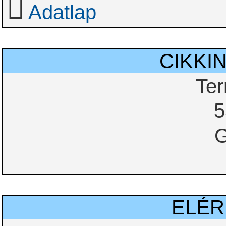
Adatlap
CIKKI
Te
5
G
ELÉ