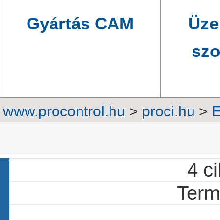
Gyártás CAM
Üze
szo
www.procontrol.hu
>
proci.hu
>
E
FFC, FP
4 ci
Termé