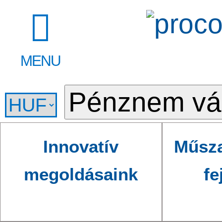
MENU
Innovatív
Műsza
megoldásaink
fe