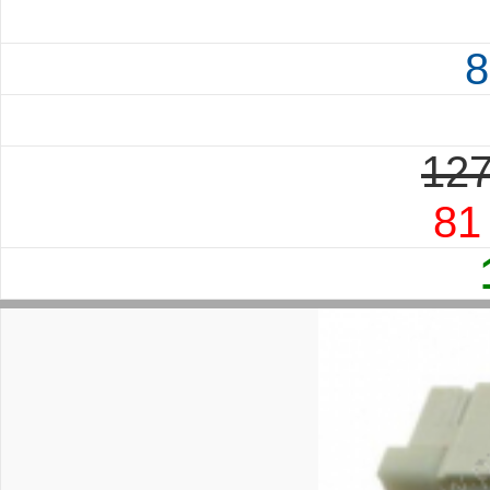
8
127
81