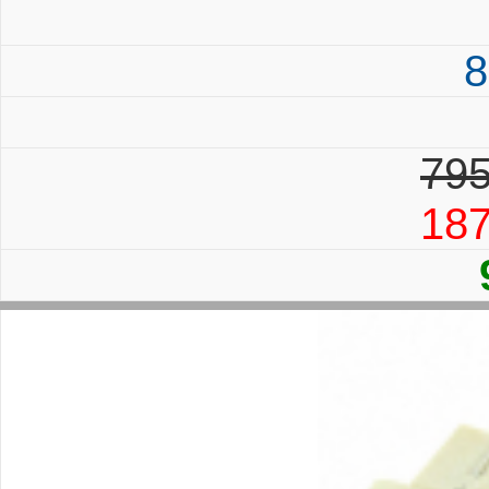
8
795
18