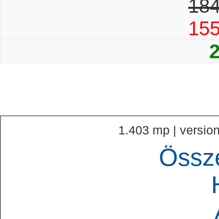
184
15
1.403 mp | version
Össz